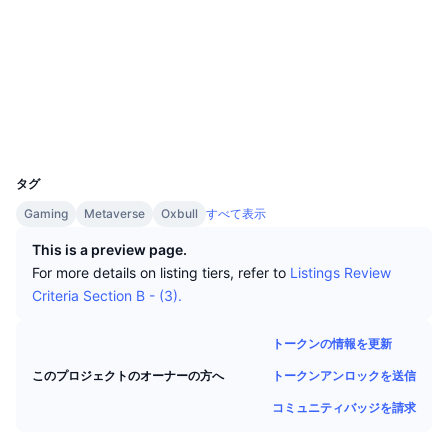
トップトレーダー
記事一覧
取引所の流入/流出
DEX API
コンバーター
ソーシャルメディア
リーダーボード
現物
コントラクト一覧
0xa5fb...2c1ee8
センチメント
エンタープライズ
ニュースレター
2.6
インジケーター
トレンド
デリバティブ
評価(CertiK)
エクスプローラー
bscscan.com
料金
CMC Launch
上場予定
恐怖と強欲指数・
ウォレット
UCID
リソース
CMCラボ
12818
最近追加されたコイン
アルトコインシーズンインデックス
タグ
CMC Max
上昇率上位＆下落率上位
市場サイクル指標
Gaming
Metaverse
Oxbull
すべて表示
ドキュメンテーション
This is a preview page.
トップニュース
訪問数最多
ビットコインのドミナンス
For more details on listing tiers, refer to
Listings Review
よくある質問
Criteria Section B - (3).
Telegramボット
コミュニティセンチメント
CoinMarketCap 20インデックス
AIインテグレーション
トークンの情報を更新
広告掲載について
チェーンランキング
CoinMarketCap 100インデックス
トークンアンロックを送信
このプロジェクトのオーナーの方へ
CMCエージェントハブ
コミュニティバッジを請求
予測市場
ETFフロー
サイトウィジェット
スキルマーケットプレイス