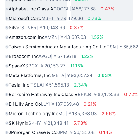
Alphabet Inc Class A
GOOGL
￥56,177.68
0.47%
Microsoft Corp
MSFT
￥79,479.66
0.78%
Silver
SILVER
￥10,043.96
0.37%
Amazon.com Inc
AMZN
￥43,607.03
1.52%
Taiwan Semiconductor Manufacturing Co Ltd
TSM
￥65,562
Broadcom Inc
AVGO
￥67,166.18
1.22%
SpaceX
SPCX
￥20,153.27
11.15%
Meta Platforms, Inc.
META
￥93,657.24
0.63%
Tesla, Inc.
TSLA
￥51,595.13
2.34%
Berkshire Hathaway Inc Class B
BRK.B
￥82,173.33
0.72%
Eli Lilly And Co
LLY
￥187,669.48
0.21%
Micron Technology Inc
MU
￥135,368.93
2.66%
SK Hynix
SKHY
￥21,348.41
5.73%
JPmorgan Chase & Co
JPM
￥56,135.08
0.14%