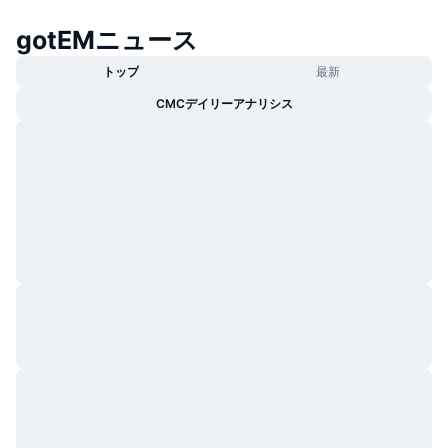
トレンド
暗号資産ETF
学ぶ
CMC MCP
gotEMニュース
新着
ビットコインETF
トップ
最新
x402
ニュース
CMCデイリーアナリシス
クリプト
イーサリアムETF
アカデミー
政治
テクニカル分析
リサーチ
スポーツ
RSI
ビデオ一覧
ファイナンス
MACD
暗号資産用語集
テック
デリバティブ
キャンペーン
NFT
概要
エアドロップ
NFT総合統計
清算
ダイヤモンド・リワード