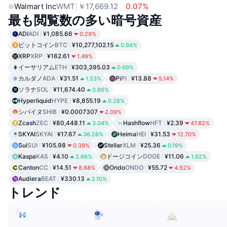
Walmart Inc
WMT
￥17,669.12
0.07%
最も閲覧数の多い暗号資産
ADI
ADI
¥1,085.66
0.29%
ビットコイン
BTC
¥10,277,102.15
0.94%
XRP
XRP
¥162.61
1.49%
イーサリアム
ETH
¥303,395.03
0.69%
カルダノ
ADA
¥31.51
Pi
PI
¥13.88
1.53%
5.14%
ソラナ
SOL
¥11,674.40
0.86%
Hyperliquid
HYPE
¥8,855.19
0.26%
シバイヌ
SHIB
¥0.0007307
2.09%
Zcash
ZEC
¥80,448.11
Hashflow
HFT
¥2.39
3.04%
47.82%
SKYAI
SKYAI
¥17.67
Heima
HEI
¥31.53
36.26%
12.70%
Sui
SUI
¥105.98
Stellar
XLM
¥25.36
0.39%
0.19%
Kaspa
KAS
¥4.10
ドージコイン
DOGE
¥11.06
2.66%
1.62%
Canton
CC
¥14.51
Ondo
ONDO
¥55.72
8.68%
4.52%
Audiera
BEAT
¥330.13
2.10%
トレンド