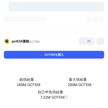
暗号資産
ダッシュボード
暗号資産
DexScan
市場数
ランキング
gotEM
価格
2K
GOTEM
シグナル
取引所
カテゴリー
New
市況概要
GOTEMを購入
人気急上昇
コミュニティ
過去のスナップショット
現物市場
中央集権型取引所
新規
フィード
API
トークンのロック解除
暗号資産の数
現物
総供給量
最大供給量
289M GOTEM
289M GOTEM
値上がり銘柄
トピック
利回り
プロダクト
ビットコイントレジャリー
デリバティブ
API
自己申告供給量
ミームエクスプローラー
7.22M GOTEM
ライブ
実世界資産
BNBトレジャリー
プロダクト
暗号資産API
分散型取引所
ウェブサイト
Website
Whitepaper