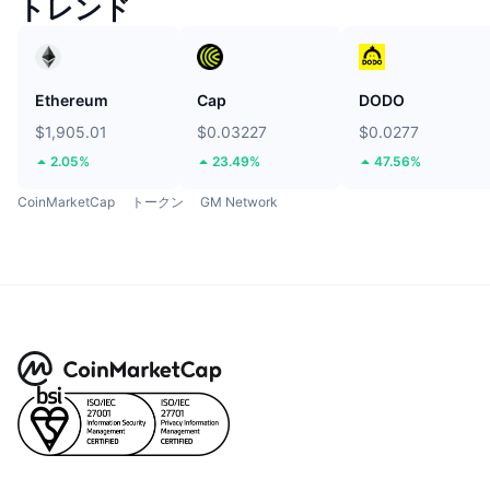
トレンド
Ethereum
Cap
DODO
$1,905.01
$0.03227
$0.0277
2.05%
23.49%
47.56%
CoinMarketCap
トークン
GM Network