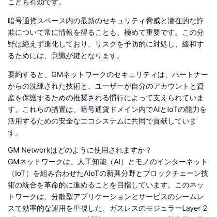
ことも有効です。
暗号通貨スペース内の最新のセキュリティ脅威と潜在的な詐
欺について常に情報を得ることも、極めて重要です。この分
野は絶えず進化しており、リスクを予防的に対処し、緩和す
るためには、意識が鍵となります。
要約すると、GMネットワークのセキュリティは、パートナー
からの洗練された技術と、ユーザーが自分のアカウントと資
産を保護するための推奨される慣行によって支えられていま
す。これらの措置は、暗号通貨ドメイン内でAIとIoTの能力を
活用するための安全なエコシステムに共同で貢献していま
す。
GM Networkはどのように使用されますか？
GMネットワークは、人工知能（AI）とモノのインターネット
（IoT）を組み合わせたAIoTの新興分野とブロックチェーン技
術の統合を革命的に進めることを目指しています。このネッ
トワークは、分散型アプリケーションとサービスのシームレ
スで効率的な運用を重視した、ガスレスのモジュラーLayer 2