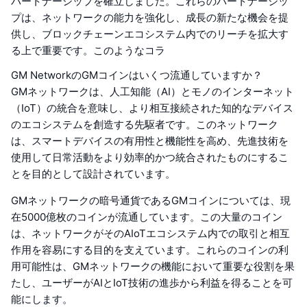
パートナーシップを確立しました。これらのパートナーシッ
プは、ネットワークの能力を強化し、成長の新たな機会を提
供し、ブロックチェーンエコシステム内でのリーチを拡大す
る上で重要です。このようなコラ
GM NetworkのGMコインはいくつ流通していますか？
GMネットワークは、人工知能（AI）とモノのインターネット
（IoT）の統合を意味し、より相互接続された知的なデバイス
のエコシステムを創造する先駆者です。このネットワーク
は、スマートデバイスの有用性と機能性を高め、先進技術を
使用して日常活動をより効率的かつ統合されたものにするこ
とを目的として設計されています。
GMネットワークの暗号通貨であるGMコインについては、現
在5000億枚のコインが流通しています。この大量のコイン
は、ネットワークがそのAIoTエコシステム内での取引と相互
作用を容易にする目的を支えています。これらのコインの利
用可能性は、GMネットワークの機能において重要な役割を果
たし、ユーザーがAIとIoT技術の進歩から利益を得ることを可
能にします。