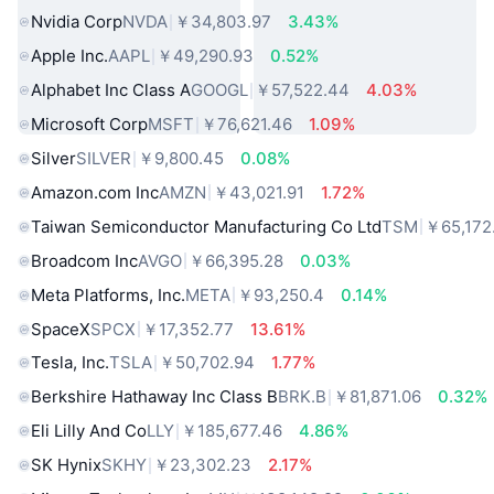
Nvidia Corp
NVDA
￥34,803.97
3.43%
Apple Inc.
AAPL
￥49,290.93
0.52%
Alphabet Inc Class A
GOOGL
￥57,522.44
4.03%
Microsoft Corp
MSFT
￥76,621.46
1.09%
Silver
SILVER
￥9,800.45
0.08%
Amazon.com Inc
AMZN
￥43,021.91
1.72%
Taiwan Semiconductor Manufacturing Co Ltd
TSM
￥65,172
Broadcom Inc
AVGO
￥66,395.28
0.03%
Meta Platforms, Inc.
META
￥93,250.4
0.14%
SpaceX
SPCX
￥17,352.77
13.61%
Tesla, Inc.
TSLA
￥50,702.94
1.77%
Berkshire Hathaway Inc Class B
BRK.B
￥81,871.06
0.32%
Eli Lilly And Co
LLY
￥185,677.46
4.86%
SK Hynix
SKHY
￥23,302.23
2.17%