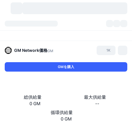
暗号資産
ダッシュボード
暗号資産
DexScan
市場数
ランキング
GM Network
価格
1K
GM
シグナル
取引所
カテゴリー
New
市況概要
GMを購入
人気急上昇
コミュニティ
過去のスナップショット
現物市場
中央集権型取引所
新規
フィード
API
トークンのロック解除
暗号資産の数
現物
総供給量
最大供給量
0 GM
--
値上がり銘柄
トピック
利回り
プロダクト
ビットコイントレジャリー
デリバティブ
API
循環供給量
ミームエクスプローラー
0 GM
ライブ
実世界資産
BNBトレジャリー
プロダクト
暗号資産API
分散型取引所
ウェブサイト
Website