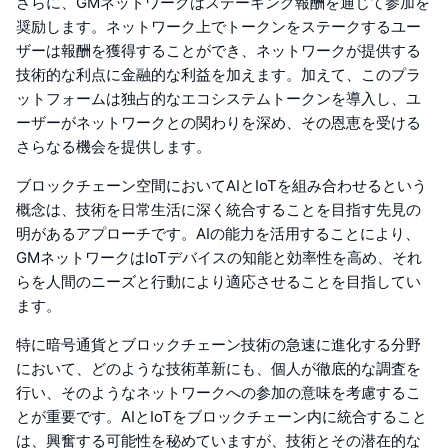
さらに、GMネットワークはステーキング報酬を通じて参加を
奨励します。ネットワーク上でトークンをステークするユー
ザーは報酬を獲得することができ、ネットワークが提供する
技術的な利点に金融的な利益を加えます。加えて、このプラ
ットフォームは独占的なエコシステムトークンを導入し、ユ
ーザーがネットワークとの関わりを深め、その恩恵を受ける
さらなる機会を提供します。
ブロックチェーン空間においてAIとIoTを組み合わせるという
概念は、技術を日常生活に深く統合することを目指す先見の
明があるアプローチです。AIの能力を活用することにより、
GMネットワークはIoTデバイスの知能と効率性を高め、それ
らを人間のニーズと行動により適応させることを目指してい
ます。
特に暗号通貨とブロックチェーン技術の急速に進化する分野
において、どのような技術革新にも、個人が徹底的な調査を
行い、そのようなネットワークへの参加の意味を考慮するこ
とが重要です。AIとIoTをブロックチェーン内に統合すること
は、興奮する可能性を秘めていますが、技術とその潜在的な