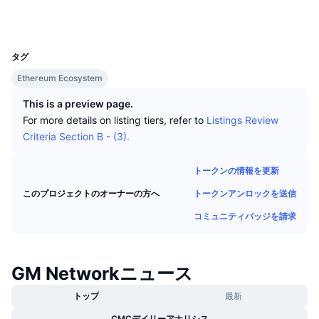
トップトレーダー
記事一覧
取引所の流入/流出
DEX API
コンバーター
ソーシャルメディア
リーダーボード
現物
UCID
32090
センチメント
エンタープライズ
ニュースレター
インジケーター
トレンド
デリバティブ
タグ
料金
CMC Launch
Ethereum Ecosystem
上場予定
恐怖と強欲指数・
This is a preview page.
リソース
CMCラボ
最近追加されたコイン
アルトコインシーズンインデックス
For more details on listing tiers, refer to
Listings Review
Criteria Section B - (3).
CMC Max
上昇率上位＆下落率上位
市場サイクル指標
ドキュメンテーション
トークンの情報を更新
トップニュース
訪問数最多
ビットコインのドミナンス
トークンアンロックを送信
このプロジェクトのオーナーの方へ
よくある質問
Telegramボット
コミュニティバッジを請求
コミュニティセンチメント
CoinMarketCap 20インデックス
AIインテグレーション
広告掲載について
チェーンランキング
CoinMarketCap 100インデックス
GM Networkニュース
CMCエージェントハブ
予測市場
トップ
最新
ETFフロー
サイトウィジェット
スキルマーケットプレイス
CMCデイリーアナリシス