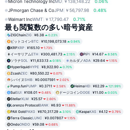
Micron Technology Inc
MU
￥138,148.22
0.06%
JPmorgan Chase & Co
JPM
￥56,797.98
0.48%
Walmart Inc
WMT
￥17,790.47
0.71%
最も閲覧数の多い暗号資産
ZIGChain
ZIG
¥6.38
0.23%
ビットコイン
BTC
¥10,198,073.18
0.94%
XRP
XRP
¥165.10
1.73%
イーサリアム
ETH
¥300,481.73
Pi
PI
¥14.67
2.15%
8.58%
ソラナ
SOL
¥11,633.13
カルダノ
ADA
¥29.64
0.18%
1.15%
Hyperliquid
HYPE
¥8,922.90
0.70%
Zcash
ZEC
¥80,550.22
0.07%
シバイヌ
SHIB
¥0.0007591
2.02%
Pump.fun
PUMP
¥0.3711
Heima
HEI
¥62.29
2.58%
121.99%
Sui
SUI
¥108.01
ドージコイン
DOGE
¥11.00
0.48%
0.03%
Stellar
XLM
¥25.57
2.60%
Lorenzo Protocol
BANK
¥6.93
11.88%
PAX Gold
PAXG
¥670,317.29
Kaspa
KAS
¥4.12
3.10%
0.79%
Terra Classic
LUNC
¥0.007807
1.15%
Ondo
ONDO
¥59.08
0.68%