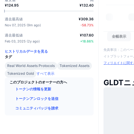
¥124.95
¥132.40
過去最高値
¥309.36
Nov 07, 2025
(
9m ago
)
-58.73
%
過去最低値
¥107.60
全幅表示
Feb 03, 2025
(
2y ago
)
+
18.66
%
免責事項：このペー
ヒストリカルデータを見る
イトプラットフォーム
タグ
フィリエイトに関す
Real World Assets Protocols
Tokenized Assets
Tokenized Gold
すべて表示
GLDT
このプロジェクトのオーナーの方へ
トークンの情報を更新
トークンアンロックを送信
コミュニティバッジを請求