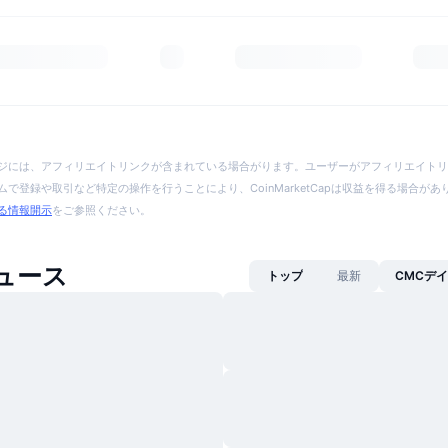
ジには、アフィリエイトリンクが含まれている場合がります。ユーザーがアフィリエイトリ
で登録や取引など特定の操作を行うことにより、CoinMarketCapは収益を得る場合が
る情報開示
をご参照ください。
ニュース
トップ
最新
CMCデ