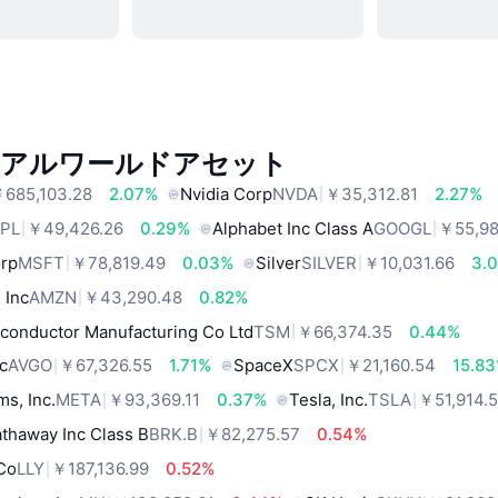
リアルワールドアセット
685,103.28
2.07%
Nvidia Corp
NVDA
￥35,312.81
2.27%
PL
￥49,426.26
0.29%
Alphabet Inc Class A
GOOGL
￥55,98
orp
MSFT
￥78,819.49
0.03%
Silver
SILVER
￥10,031.66
3.
 Inc
AMZN
￥43,290.48
0.82%
conductor Manufacturing Co Ltd
TSM
￥66,374.35
0.44%
c
AVGO
￥67,326.55
1.71%
SpaceX
SPCX
￥21,160.54
15.8
ms, Inc.
META
￥93,369.11
0.37%
Tesla, Inc.
TSLA
￥51,914.
thaway Inc Class B
BRK.B
￥82,275.57
0.54%
 Co
LLY
￥187,136.99
0.52%