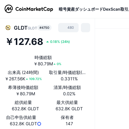
暗号資産
ダッシュボード
DexScan
取引
GLDT
480
#4750
GLDT
￥127.68
0.18%
(
24h
)
時価総額
￥80.79M
0%
出来高 (24時間)
取引量/時価総額(24時間)
￥267.56K
0.3311%
109.72%
希薄後時価総額
清算/時価総額
￥80.79M
0.02%
総供給量
最大供給量
632.8K GLDT
632.8K GLDT
自己申告供給量
保有者
632.8K GLDT
147