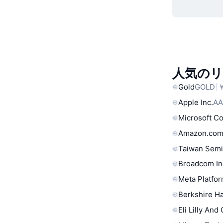
人気の
Gold
GOLD
￥
Apple Inc.
AA
Microsoft C
Amazon.com
Taiwan Semi
Broadcom In
Meta Platfor
Berkshire Ha
Eli Lilly And