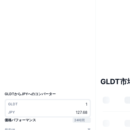
Website
Whitepaper
ウェブサイト
ソーシャルメディア
0x8685...5fA856
コントラクト一覧
etherscan.io
エクスプローラー
ウォレット
GLDT市
UCID
34268
GLDTからJPYへのコンバーター
GLDT
JPY
価格パフォーマンス
24時間
最安値
高