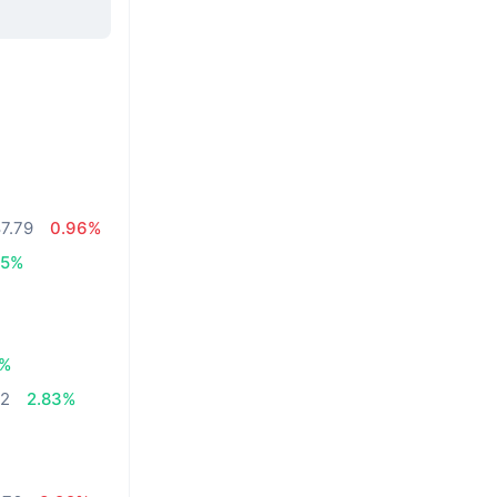
7.79
0.96%
05%
3%
52
2.83%