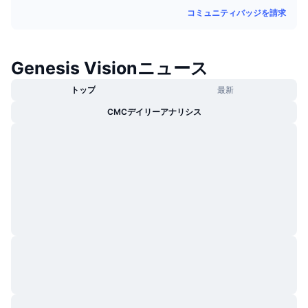
トレンド
暗号資産ETF
コミュニティバッジを請求
学ぶ
CMC MCP
新着
ビットコインETF
x402
ニュース
Genesis Visionニュース
クリプト
イーサリアムETF
アカデミー
トップ
最新
政治
CMCデイリーアナリシス
テクニカル分析
リサーチ
スポーツ
RSI
ビデオ一覧
ファイナンス
MACD
暗号資産用語集
テック
デリバティブ
キャンペーン
NFT
概要
エアドロップ
NFT総合統計
清算
ダイヤモンド・リワード