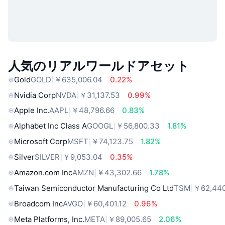
人気のリアルワールドアセット
Gold
GOLD
￥635,006.04
0.22%
Nvidia Corp
NVDA
￥31,137.53
0.99%
Apple Inc.
AAPL
￥48,796.66
0.83%
Alphabet Inc Class A
GOOGL
￥56,800.33
1.81%
Microsoft Corp
MSFT
￥74,123.75
1.82%
Silver
SILVER
￥9,053.04
0.35%
Amazon.com Inc
AMZN
￥43,302.66
1.78%
Taiwan Semiconductor Manufacturing Co Ltd
TSM
￥62,440
Broadcom Inc
AVGO
￥60,401.12
0.96%
Meta Platforms, Inc.
META
￥89,005.65
2.06%