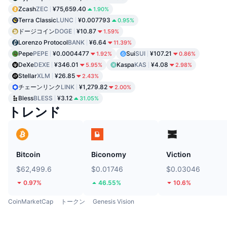
Zcash
ZEC
¥75,659.40
1.90%
Terra Classic
LUNC
¥0.007793
0.95%
ドージコイン
DOGE
¥10.87
1.59%
Lorenzo Protocol
BANK
¥6.64
11.39%
Pepe
PEPE
¥0.0004477
Sui
SUI
¥107.21
1.92%
0.86%
DeXe
DEXE
¥346.01
Kaspa
KAS
¥4.08
5.95%
2.98%
Stellar
XLM
¥26.85
2.43%
チェーンリンク
LINK
¥1,279.82
2.00%
Bless
BLESS
¥3.12
31.05%
トレンド
Bitcoin
Biconomy
Viction
$62,499.6
$0.01746
$0.03046
0.97%
46.55%
10.6%
CoinMarketCap
トークン
Genesis Vision