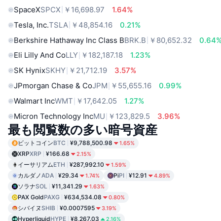
SpaceX
SPCX
￥16,698.97
1.64%
Tesla, Inc.
TSLA
￥48,854.16
0.21%
Berkshire Hathaway Inc Class B
BRK.B
￥80,652.32
0.64
Eli Lilly And Co
LLY
￥182,187.18
1.23%
SK Hynix
SKHY
￥21,712.19
3.57%
JPmorgan Chase & Co
JPM
￥55,655.16
0.99%
Walmart Inc
WMT
￥17,642.05
1.27%
Micron Technology Inc
MU
￥123,829.5
3.96%
最も閲覧数の多い暗号資産
ビットコイン
BTC
¥9,788,500.98
1.65%
XRP
XRP
¥166.68
2.15%
イーサリアム
ETH
¥287,992.10
1.59%
カルダノ
ADA
¥29.34
Pi
PI
¥12.91
1.74%
4.89%
ソラナ
SOL
¥11,341.29
1.63%
PAX Gold
PAXG
¥634,534.08
0.80%
シバイヌ
SHIB
¥0.0007595
3.19%
Hyperliquid
HYPE
¥8,267.03
2.16%