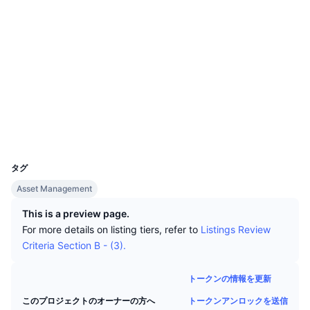
トップトレーダー
記事一覧
取引所の流入/流出
DEX API
コンバーター
リーダーボード
現物
ソーシャルメディア
センチメント
エンタープライズ
ニュースレター
インジケーター
トレンド
デリバティブ
0x103c...1cfdf0
コントラクト一覧
料金
CMC Launch
上場予定
恐怖と強欲指数・
etherscan.io
エクスプローラー
リソース
CMCラボ
最近追加されたコイン
アルトコインシーズンインデックス
ウォレット
CMC Max
UCID
上昇率上位＆下落率上位
市場サイクル指標
2181
ドキュメンテーション
タグ
トップニュース
訪問数最多
ビットコインのドミナンス
Asset Management
よくある質問
Telegramボット
コミュニティセンチメント
CoinMarketCap 20インデックス
This is a preview page.
For more details on listing tiers, refer to
Listings Review
AIインテグレーション
広告掲載について
Criteria Section B - (3).
チェーンランキング
CoinMarketCap 100インデックス
CMCエージェントハブ
トークンの情報を更新
予測市場
ETFフロー
サイトウィジェット
スキルマーケットプレイス
トークンアンロックを送信
このプロジェクトのオーナーの方へ