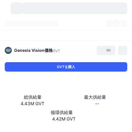
暗号資産
ダッシュボード
暗号資産
DexScan
市場数
ランキング
Genesis Vision
価格
6K
GVT
シグナル
取引所
カテゴリー
New
市況概要
GVTを購入
人気急上昇
コミュニティ
過去のスナップショット
現物市場
中央集権型取引所
新規
フィード
API
トークンのロック解除
暗号資産の数
現物
総供給量
最大供給量
4.43M GVT
--
値上がり銘柄
トピック
利回り
プロダクト
ビットコイントレジャリー
デリバティブ
API
循環供給量
ミームエクスプローラー
4.42M GVT
ライブ
実世界資産
BNBトレジャリー
プロダクト
暗号資産API
分散型取引所
ウェブサイト
Website
Whitepaper