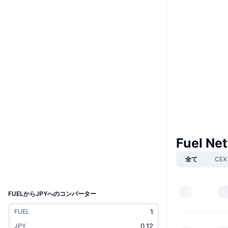
Boost
ウェブサイト
Website
Whitepaper
ソーシャルメディア
0x675B...92079c
コントラクト一覧
4.3
評価(CertiK)
etherscan.io
エクスプローラー
Fuel N
ウォレット
全て
CEX
UCID
24087
FUELからJPYへのコンバーター
FUEL
JPY