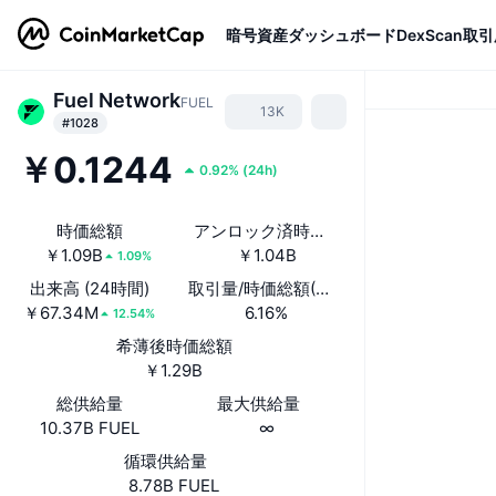
暗号資産
ダッシュボード
DexScan
取引
Fuel Network
FUEL
13K
#1028
￥0.1244
0.92%
(
24h
)
時価総額
アンロック済時価総額
￥1.09B
￥1.04B
1.09%
出来高 (24時間)
取引量/時価総額(24時間)
￥67.34M
6.16%
12.54%
希薄後時価総額
￥1.29B
総供給量
最大供給量
10.37B FUEL
∞
循環供給量
8.78B FUEL