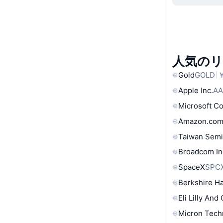
人気の
Gold
GOLD
￥
Apple Inc.
AA
Microsoft C
Amazon.com
Taiwan Semi
Broadcom In
SpaceX
SPC
Berkshire Ha
Eli Lilly And
Micron Tech