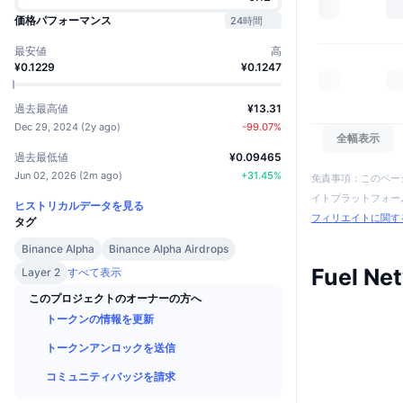
価格パフォーマンス
24時間
最安値
高
¥0.1229
¥0.1247
過去最高値
¥13.31
Dec 29, 2024
(
2y ago
)
-99.07
%
全幅表示
過去最低値
¥0.09465
Jun 02, 2026
(
2m ago
)
+
31.45
%
免責事項：このペー
イトプラットフォーム
ヒストリカルデータを見る
フィリエイトに関す
タグ
Binance Alpha
Binance Alpha Airdrops
Fuel N
Layer 2
すべて表示
このプロジェクトのオーナーの方へ
トークンの情報を更新
トークンアンロックを送信
コミュニティバッジを請求