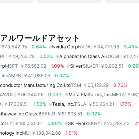
リアルワールドアセット
673,542.95
0.64%
Nvidia Corp
NVDA
￥34,777.38
3.43%
PL
￥49,253.28
0.52%
Alphabet Inc Class A
GOOGL
￥57,47
orp
MSFT
￥76,562.92
1.09%
Silver
SILVER
￥9,802.51
0.2
 Inc
AMZN
￥42,989.05
0.07%
conductor Manufacturing Co Ltd
TSM
￥65,122.29
0.76%
c
AVGO
￥66,344.56
0.03%
Meta Platforms, Inc.
META
￥93,
X
￥17,339.51
1.52%
Tesla, Inc.
TSLA
￥50,664.21
1.77%
thaway Inc Class B
BRK.B
￥81,808.51
0.32%
 Co
LLY
￥185,535.61
0.66%
SK Hynix
SKHY
￥23,284.42
2
nology Inc
MU
￥138,042.68
1.91%