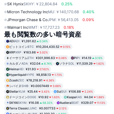
SK Hynix
SKHY
￥22,804.84
0.25%
Micron Technology Inc
MU
￥140,170.68
0.40%
JPmorgan Chase & Co
JPM
￥56,413.05
0.09%
Walmart Inc
WMT
￥17,727.23
0.18%
最も閲覧数の多い暗号資産
ADI
ADI
¥1,091.62
0.34%
ビットコイン
BTC
¥10,204,430.52
0.15%
XRP
XRP
¥163.66
3.02%
イーサリアム
ETH
¥301,996.63
Pi
PI
¥14.19
0.06%
3.13%
カルダノ
ADA
¥32.04
ソラナ
SOL
¥11,539.29
6.74%
1.62%
Heima
HEI
¥31.93
27.62%
Hyperliquid
HYPE
¥8,858.13
1.73%
Zcash
ZEC
¥78,218.91
4.36%
シバイヌ
SHIB
¥0.0007449
3.68%
Stellar
XLM
¥25.44
Sui
SUI
¥106.88
3.42%
2.24%
ドージコイン
DOGE
¥10.92
Kaspa
KAS
¥4.04
1.63%
1.88%
SKYAI
SKYAI
¥16.08
Audiera
BEAT
¥329.07
58.32%
11.13%
Terra Classic
LUNC
¥0.007733
2.12%
チェーンリンク
LINK
¥1,300.30