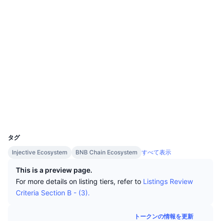
トップトレーダー
記事一覧
取引所の流入/流出
DEX API
コンバーター
ソーシャルメディア
リーダーボード
現物
0x2138...13fa2a
センチメント
エンタープライズ
ニュースレター
コントラクト一覧
インジケーター
トレンド
デリバティブ
3.7
評価(CertiK)
料金
CMC Launch
上場予定
恐怖と強欲指数・
監査
リソース
CMCラボ
最近追加されたコイン
アルトコインシーズンインデックス
etherscan.io
エクスプローラー
CMC Max
上昇率上位＆下落率上位
市場サイクル指標
ウォレット
ドキュメンテーション
UCID
10408
トップニュース
訪問数最多
ビットコインのドミナンス
よくある質問
タグ
Telegramボット
コミュニティセンチメント
CoinMarketCap 20インデックス
Injective Ecosystem
BNB Chain Ecosystem
すべて表示
AIインテグレーション
This is a preview page.
広告掲載について
チェーンランキング
CoinMarketCap 100インデックス
For more details on listing tiers, refer to
Listings Review
CMCエージェントハブ
Criteria Section B - (3).
予測市場
ETFフロー
サイトウィジェット
スキルマーケットプレイス
トークンの情報を更新