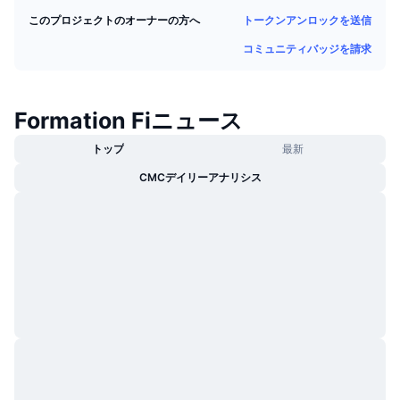
トレンド
暗号資産ETF
トークンアンロックを送信
このプロジェクトのオーナーの方へ
学ぶ
CMC MCP
コミュニティバッジを請求
新着
ビットコインETF
x402
ニュース
クリプト
イーサリアムETF
Formation Fiニュース
アカデミー
政治
トップ
最新
テクニカル分析
リサーチ
CMCデイリーアナリシス
スポーツ
RSI
ビデオ一覧
ファイナンス
MACD
暗号資産用語集
テック
デリバティブ
キャンペーン
NFT
概要
エアドロップ
NFT総合統計
清算
ダイヤモンド・リワード