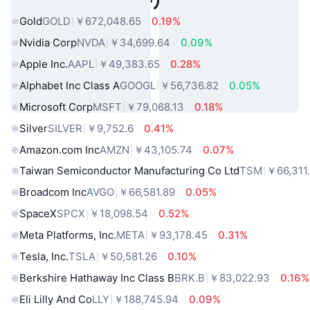
人気のリアルワールドアセット
Gold
GOLD
￥672,048.65
0.19%
Nvidia Corp
NVDA
￥34,699.64
0.09%
Apple Inc.
AAPL
￥49,383.65
0.28%
Alphabet Inc Class A
GOOGL
￥56,736.82
0.05%
Microsoft Corp
MSFT
￥79,068.13
0.18%
Silver
SILVER
￥9,752.6
0.41%
Amazon.com Inc
AMZN
￥43,105.74
0.07%
Taiwan Semiconductor Manufacturing Co Ltd
TSM
￥66,311
Broadcom Inc
AVGO
￥66,581.89
0.05%
SpaceX
SPCX
￥18,098.54
0.52%
Meta Platforms, Inc.
META
￥93,178.45
0.31%
Tesla, Inc.
TSLA
￥50,581.26
0.10%
Berkshire Hathaway Inc Class B
BRK.B
￥83,022.93
0.16%
Eli Lilly And Co
LLY
￥188,745.94
0.09%