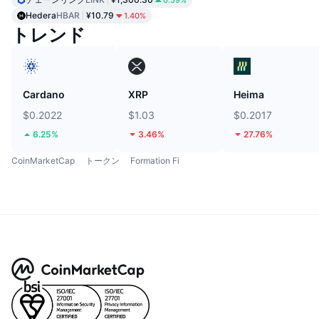
0.59%
Hedera
HBAR
¥10.79
1.40%
トレンド
Cardano
XRP
Heima
$0.2022
$1.03
$0.2017
6.25%
3.46%
27.76%
CoinMarketCap
トークン
Formation Fi