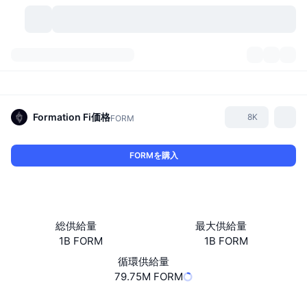
暗号資産
ダッシュボード
暗号資産
DexScan
市場数
ランキング
Formation Fi
価格
8K
FORM
シグナル
取引所
カテゴリー
New
市況概要
FORMを購入
人気急上昇
コミュニティ
過去のスナップショット
現物市場
中央集権型取引所
新規
フィード
API
トークンのロック解除
暗号資産の数
現物
総供給量
最大供給量
1B FORM
1B FORM
値上がり銘柄
トピック
利回り
プロダクト
ビットコイントレジャリー
デリバティブ
API
循環供給量
ミームエクスプローラー
79.75M FORM
ライブ
実世界資産
BNBトレジャリー
プロダクト
暗号資産API
分散型取引所
ウェブサイト
Website
Whitepaper