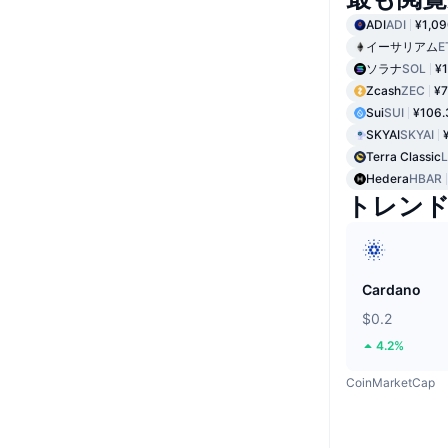
ADI
ADI
¥1,09
イーサリアム
E
ソラナ
SOL
¥1
Zcash
ZEC
¥7
Sui
SUI
¥106.
SKYAI
SKYAI
Terra Classic
Hedera
HBAR
トレン
Cardano
$0.2
4.2%
CoinMarketCap