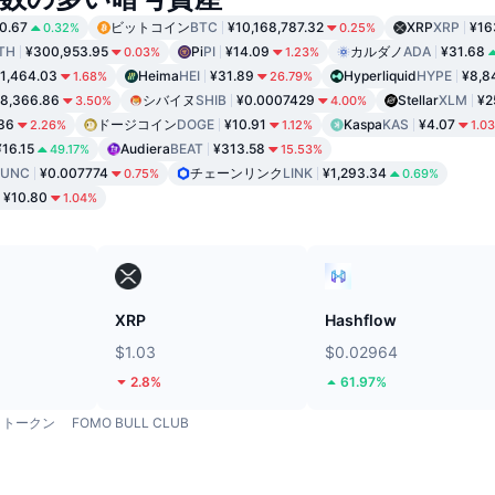
0.67
ビットコイン
BTC
¥10,168,787.32
XRP
XRP
¥16
0.32%
0.25%
TH
¥300,953.95
Pi
PI
¥14.09
カルダノ
ADA
¥31.68
0.03%
1.23%
1,464.03
Heima
HEI
¥31.89
Hyperliquid
HYPE
¥8,8
1.68%
26.79%
8,366.86
シバイヌ
SHIB
¥0.0007429
Stellar
XLM
¥2
3.50%
4.00%
36
ドージコイン
DOGE
¥10.91
Kaspa
KAS
¥4.07
2.26%
1.12%
1.0
¥16.15
Audiera
BEAT
¥313.58
49.17%
15.53%
LUNC
¥0.007774
チェーンリンク
LINK
¥1,293.34
0.75%
0.69%
¥10.80
1.04%
ド
XRP
Hashflow
$1.03
$0.02964
2.8%
61.97%
トークン
FOMO BULL CLUB