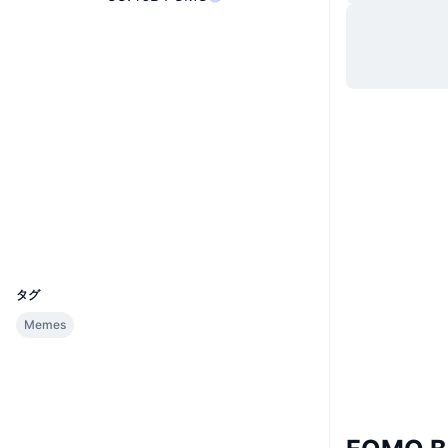
ウェブサイト
Website
Whitepaper
ソーシャルメディア
0x9A86...9e2002
コントラクト一覧
監査
エクスプローラー
basescan.org
ウォレット
UCID
30270
タグ
Memes