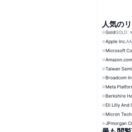
人気の
Gold
GOLD
￥
Apple Inc.
AA
Microsoft C
Amazon.com
Taiwan Semi
Broadcom In
Meta Platfor
Berkshire Ha
Eli Lilly And
Micron Tech
JPmorgan C
最も閲覧