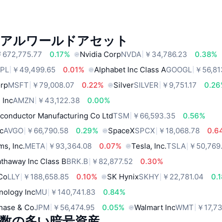
リアルワールドアセット
672,775.77
0.17%
Nvidia Corp
NVDA
￥34,786.23
0.38%
PL
￥49,499.65
0.01%
Alphabet Inc Class A
GOOGL
￥56,81
orp
MSFT
￥79,008.07
0.22%
Silver
SILVER
￥9,751.17
0.2
 Inc
AMZN
￥43,122.38
0.00%
conductor Manufacturing Co Ltd
TSM
￥66,593.35
0.56%
c
AVGO
￥66,790.58
0.29%
SpaceX
SPCX
￥18,068.78
0.6
ms, Inc.
META
￥93,364.08
0.07%
Tesla, Inc.
TSLA
￥50,769
thaway Inc Class B
BRK.B
￥82,877.52
0.30%
 Co
LLY
￥188,658.85
0.10%
SK Hynix
SKHY
￥22,781.04
0.
nology Inc
MU
￥140,741.83
0.84%
hase & Co
JPM
￥56,474.95
0.05%
Walmart Inc
WMT
￥17,73
数の多い暗号資産