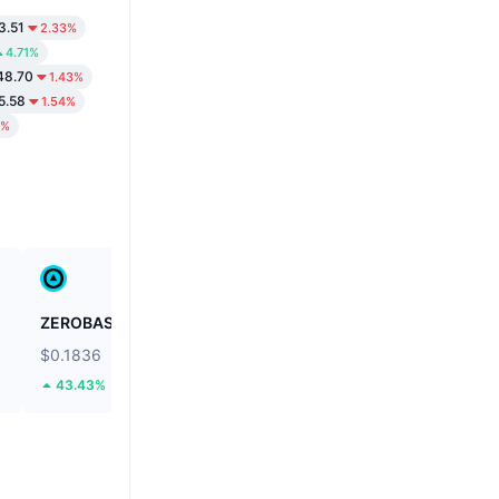
3.51
2.33%
4.71%
48.70
1.43%
5.58
1.54%
3%
ZEROBASE
Fusionist
$0.1836
$0.1142
43.43%
58.18%