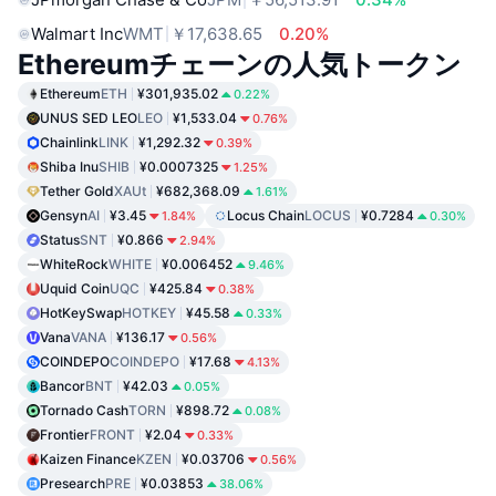
Walmart Inc
WMT
￥17,638.65
0.20%
Ethereumチェーンの人気トークン
Ethereum
ETH
¥301,935.02
0.22%
UNUS SED LEO
LEO
¥1,533.04
0.76%
Chainlink
LINK
¥1,292.32
0.39%
Shiba Inu
SHIB
¥0.0007325
1.25%
Tether Gold
XAUt
¥682,368.09
1.61%
Gensyn
AI
¥3.45
Locus Chain
LOCUS
¥0.7284
1.84%
0.30%
Status
SNT
¥0.866
2.94%
WhiteRock
WHITE
¥0.006452
9.46%
Uquid Coin
UQC
¥425.84
0.38%
HotKeySwap
HOTKEY
¥45.58
0.33%
Vana
VANA
¥136.17
0.56%
COINDEPO
COINDEPO
¥17.68
4.13%
Bancor
BNT
¥42.03
0.05%
Tornado Cash
TORN
¥898.72
0.08%
Frontier
FRONT
¥2.04
0.33%
Kaizen Finance
KZEN
¥0.03706
0.56%
Presearch
PRE
¥0.03853
38.06%