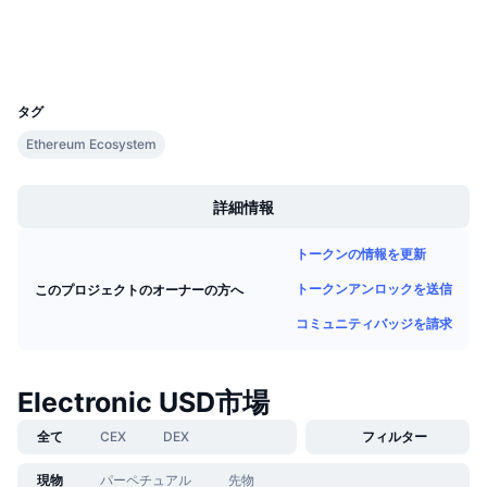
エクスプローラー
今後の販売予定
ファンディングレート
学んで稼ぐ
ウォレット
UCID
22933
カレンダー
タグ
Ethereum Ecosystem
ICOカレンダー
Boost
イベントカレンダー
詳細情報
トークンの情報を更新
トークンアンロックを送信
このプロジェクトのオーナーの方へ
コミュニティバッジを請求
Electronic USD市場
全て
CEX
DEX
フィルター
現物
パーペチュアル
先物