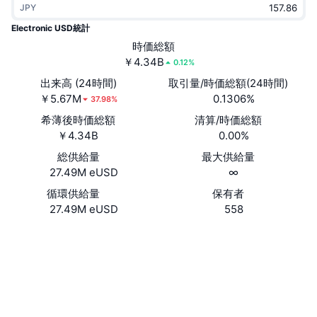
JPY
トレンド
暗号資産ETF
学ぶ
CMC MCP
Electronic USD統計
新着
時価総額
ビットコインETF
x402
ニュース
￥4.34B
0.12%
クリプト
イーサリアムETF
出来高 (24時間)
取引量/時価総額(24時間)
アカデミー
￥5.67M
0.1306%
37.98%
政治
希薄後時価総額
清算/時価総額
テクニカル分析
リサーチ
￥4.34B
0.00%
スポーツ
総供給量
最大供給量
RSI
ビデオ一覧
27.49M eUSD
∞
ファイナンス
MACD
循環供給量
保有者
暗号資産用語集
27.49M eUSD
558
テック
ウェブサイト
Website
デリバティブ
キャンペーン
ソーシャルメディア
NFT
概要
エアドロップ
コントラクト一覧
0xA0d6...8f482F
3.3
評価(CertiK)
NFT総合統計
清算
ダイヤモンド・リワード
etherscan.io