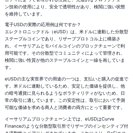
ン技術の使用により、安全で透明性があり、検閲に強い状態
を維持しています。
電子USDの実際の応用例は何ですか？
エレクトロニックドル（eUSD）は、米ドルに連動した分散型
ステーブルコインであり、リザーブプロトコル上に構築さ
れ、イーサリアムとモバイルコインのブロックチェーンで利
用可能です。その分散型でコミュニティによって管理され、
検閲に強い性質が他のステーブルコインと一線を画していま
す。
eUSDの主な実世界での用途の一つは、支払いと購入の促進で
す。米ドルに連動しているため、安定した価値を提供し、他
の暗号通貨に見られるようなボラティリティがないため、日
常の取引に適しています。この安定性は、取引において予測
可能な価値を求める商人と消費者の両方にとって重要です。
イーサリアムブロックチェーン上では、eUSDはCurve
Financeのような分散型取引所でリザーブのインセンティブ付