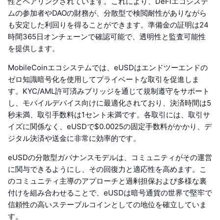
性とペアリングされています。これにより、DeFiエコシステ
ムの参加者やDAOの財務が、分散型で検閲耐性がありながら
も安定した利回りを得ることができます。準備金の証明は24
時間365日オンチェーンで確認可能で、透明性と監査可能性
を提供します。
MobileCoinエコシステムでは、eUSDはエンドツーエンドの
ゼロ知識暗号化を使用してプライベートな取引を促進しま
す。KYC/AML許可済みブリッジを通じて規制遵守をサポート
し、モバイルデバイス向けに最適化されており、決済時間は5
秒未満、取引手数料は1セント未満です。各取引には、取引サ
イズに関係なく、eUSDで$0.0025の固定手数料がかかり、デ
ジタル決済や送金に非常に効率的です。
eUSDの分散型ガバナンスモデルは、コミュニティがその運営
に関与できるようにし、その回復力と適応性を高めます。こ
のコミュニティ主導のアプローチと過剰担保および多様な裏
付けを組み合わせることで、eUSDは暗号通貨の世界で堅牢で
信頼性の高いステーブルコインとしての地位を確立していま
す。