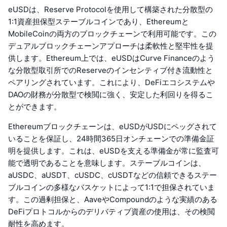
eUSDは、Reserve Protocolを使用して構築された分散型の
1:1資産担保型ステーブルコインであり、Ethereumと
MobileCoinの両方のブロックチェーンで利用可能です。この
デュアルブロックチェーンアプローチは柔軟性と堅牢性を提
供します。Ethereum上では、eUSDはCurve Financeのよう
な分散型取引所でのReserveのインセンティブ付き流動性と
ペアリングされています。これにより、DeFiエコシステムや
DAOの財務が分散型で検閲に強く、安定した利回りを得るこ
とができます。
Ethereumブロックチェーンは、eUSDがUSDにペッグされて
いることを保証し、24時間365日オンチェーンでの準備金証
明を提供します。これは、eUSDを支える準備金が常に監査可
能で透明であることを意味します。ステーブルコインは、
aUSDC、aUSDT、cUSDC、cUSDTなどの信頼できるステー
ブルコインの多様なバスケットによって1:1で担保されていま
す。この過剰担保と、AaveやCompoundのような実績のある
DeFiプロトコルからのデリバティブ資産の使用は、その検閲
耐性を高めます。