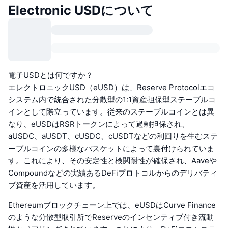
Electronic USDについて
電子USDとは何ですか？
エレクトロニックUSD（eUSD）は、Reserve Protocolエコ
システム内で統合された分散型の1:1資産担保型ステーブルコ
インとして際立っています。従来のステーブルコインとは異
なり、eUSDはRSRトークンによって過剰担保され、
aUSDC、aUSDT、cUSDC、cUSDTなどの利回りを生むステ
ーブルコインの多様なバスケットによって裏付けられていま
す。これにより、その安定性と検閲耐性が確保され、Aaveや
Compoundなどの実績あるDeFiプロトコルからのデリバティ
ブ資産を活用しています。
Ethereumブロックチェーン上では、eUSDはCurve Finance
のような分散型取引所でReserveのインセンティブ付き流動