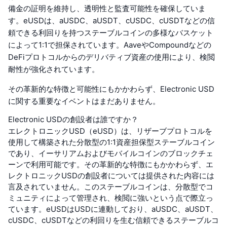
備金の証明を維持し、透明性と監査可能性を確保していま
す。eUSDは、aUSDC、aUSDT、cUSDC、cUSDTなどの信
頼できる利回りを持つステーブルコインの多様なバスケット
によって1:1で担保されています。AaveやCompoundなどの
DeFiプロトコルからのデリバティブ資産の使用により、検閲
耐性が強化されています。
その革新的な特徴と可能性にもかかわらず、Electronic USD
に関する重要なイベントはまだありません。
Electronic USDの創設者は誰ですか？
エレクトロニックUSD（eUSD）は、リザーブプロトコルを
使用して構築された分散型の1:1資産担保型ステーブルコイン
であり、イーサリアムおよびモバイルコインのブロックチェ
ーンで利用可能です。その革新的な特徴にもかかわらず、エ
レクトロニックUSDの創設者については提供された内容には
言及されていません。このステーブルコインは、分散型でコ
ミュニティによって管理され、検閲に強いという点で際立っ
ています。eUSDはUSDに連動しており、aUSDC、aUSDT、
cUSDC、cUSDTなどの利回りを生む信頼できるステーブルコ