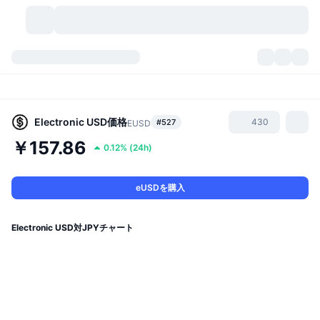
暗号資産
ダッシュボード
暗号資産
DexScan
市場数
ランキング
Electronic USD
価格
430
#527
EUSD
￥157.86
0.12%
(
24h
)
シグナル
取引所
カテゴリー
New
市況概要
人気急上昇
コミュニティ
過去のスナップショット
現物市場
中央集権型取引所
eUSDを購入
新規
フィード
API
トークンのロック解除
暗号資産の数
現物
Electronic USD対JPYチャート
値上がり銘柄
トピック
利回り
プロダクト
ビットコイントレジャリー
デリバティブ
API
ミームエクスプローラー
ライブ
実世界資産
BNBトレジャリー
プロダクト
暗号資産API
分散型取引所