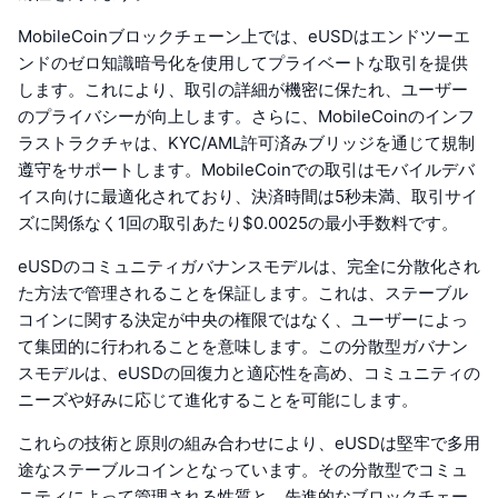
MobileCoinブロックチェーン上では、eUSDはエンドツーエ
ンドのゼロ知識暗号化を使用してプライベートな取引を提供
します。これにより、取引の詳細が機密に保たれ、ユーザー
のプライバシーが向上します。さらに、MobileCoinのインフ
ラストラクチャは、KYC/AML許可済みブリッジを通じて規制
遵守をサポートします。MobileCoinでの取引はモバイルデバ
イス向けに最適化されており、決済時間は5秒未満、取引サイ
ズに関係なく1回の取引あたり$0.0025の最小手数料です。
eUSDのコミュニティガバナンスモデルは、完全に分散化され
た方法で管理されることを保証します。これは、ステーブル
コインに関する決定が中央の権限ではなく、ユーザーによっ
て集団的に行われることを意味します。この分散型ガバナン
スモデルは、eUSDの回復力と適応性を高め、コミュニティの
ニーズや好みに応じて進化することを可能にします。
これらの技術と原則の組み合わせにより、eUSDは堅牢で多用
途なステーブルコインとなっています。その分散型でコミュ
ニティによって管理される性質と、先進的なブロックチェー