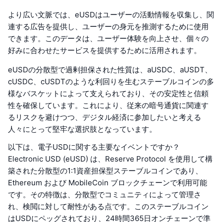
より広い文脈では、eUSDはユーザーの活動情報を収集し、関
連する広告を提供し、ユーザーの身元を推測するために使用
できます。このデータは、ユーザー体験を向上させ、個々の
好みに合わせたサービスを提供するために活用されます。
eUSDの分散型で過剰担保された性質は、aUSDC、aUSDT、
cUSDC、cUSDTのような利回りを生むステーブルコインの多
様なバスケットによって支えられており、その安定性と信頼
性を確保しています。これにより、従来の暗号通貨に関連す
るリスクを避けつつ、デジタル経済に参加したいと考える
人々にとって堅牢な選択肢となっています。
以下は、電子USDに関する主要なイベントですか？
Electronic USD (eUSD) は、Reserve Protocol を使用して構
築された分散型の1:1資産担保型ステーブルコインであり、
Ethereum および MobileCoin ブロックチェーンで利用可能
です。その特徴は、分散型でコミュニティによって管理さ
れ、検閲に対して耐性がある点です。このステーブルコイン
はUSDにペッグされており、24時間365日オンチェーンで準