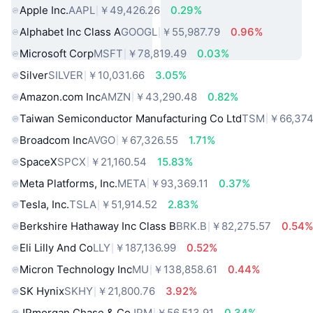
Apple Inc.
AAPL
￥49,426.26
0.29%
Alphabet Inc Class A
GOOGL
￥55,987.79
0.96%
Microsoft Corp
MSFT
￥78,819.49
0.03%
Silver
SILVER
￥10,031.66
3.05%
Amazon.com Inc
AMZN
￥43,290.48
0.82%
Taiwan Semiconductor Manufacturing Co Ltd
TSM
￥66,374
Broadcom Inc
AVGO
￥67,326.55
1.71%
SpaceX
SPCX
￥21,160.54
15.83%
Meta Platforms, Inc.
META
￥93,369.11
0.37%
Tesla, Inc.
TSLA
￥51,914.52
2.83%
Berkshire Hathaway Inc Class B
BRK.B
￥82,275.57
0.54
Eli Lilly And Co
LLY
￥187,136.99
0.52%
Micron Technology Inc
MU
￥138,858.61
0.44%
SK Hynix
SKHY
￥21,800.76
3.92%
JPmorgan Chase & Co
JPM
￥56,513.91
0.34%