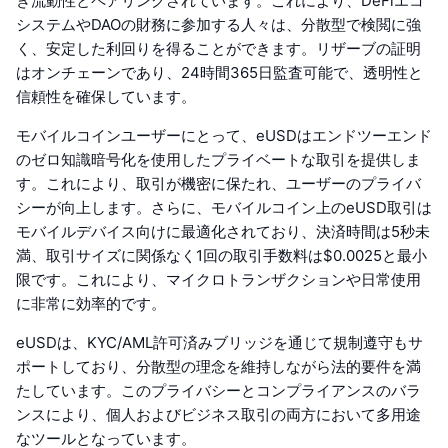
き流動性とペアリングされています。これにより、DeFiエコ
システムやDAOの財務に参加する人々は、分散型で検閲に強
く、安定した利回りを得ることができます。リザーブの証明
はオンチェーンであり、24時間365日監査可能で、透明性と
信頼性を確保しています。
モバイルコインユーザーにとって、eUSDはエンドツーエンド
のゼロ知識暗号化を使用したプライベートな取引を提供しま
す。これにより、取引が機密に保たれ、ユーザーのプライバ
シーが向上します。さらに、モバイルコイン上のeUSD取引は
モバイルデバイス向けに最適化されており、決済時間は5秒未
満、取引サイズに関係なく1回の取引手数料は$0.0025と最小
限です。これにより、マイクロトランザクションや日常使用
に非常に効率的です。
eUSDは、KYC/AML許可済みブリッジを通じて規制遵守もサ
ポートしており、分散型の理念を維持しながら法的要件を満
たしています。このプライバシーとコンプライアンスのバラ
ンスにより、個人およびビジネス取引の両方において多用途
なツールとなっています。