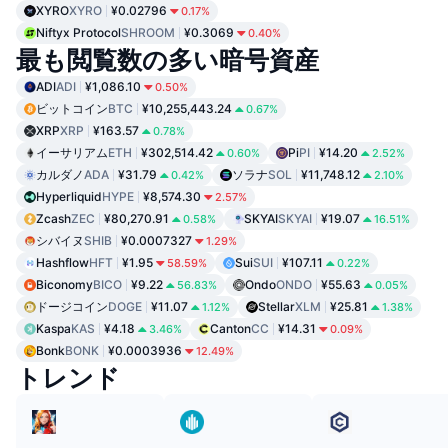
XYRO
XYRO
¥0.02796
0.17%
Niftyx Protocol
SHROOM
¥0.3069
0.40%
最も閲覧数の多い暗号資産
ADI
ADI
¥1,086.10
0.50%
ビットコイン
BTC
¥10,255,443.24
0.67%
XRP
XRP
¥163.57
0.78%
イーサリアム
ETH
¥302,514.42
Pi
PI
¥14.20
0.60%
2.52%
カルダノ
ADA
¥31.79
ソラナ
SOL
¥11,748.12
0.42%
2.10%
Hyperliquid
HYPE
¥8,574.30
2.57%
Zcash
ZEC
¥80,270.91
SKYAI
SKYAI
¥19.07
0.58%
16.51%
シバイヌ
SHIB
¥0.0007327
1.29%
Hashflow
HFT
¥1.95
Sui
SUI
¥107.11
58.59%
0.22%
Biconomy
BICO
¥9.22
Ondo
ONDO
¥55.63
56.83%
0.05%
ドージコイン
DOGE
¥11.07
Stellar
XLM
¥25.81
1.12%
1.38%
Kaspa
KAS
¥4.18
Canton
CC
¥14.31
3.46%
0.09%
Bonk
BONK
¥0.0003936
12.49%
トレンド