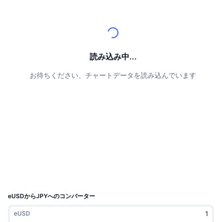
トップトレーダー
記事一覧
取引所の流入/流出
DEX API
コンバーター
リーダーボード
現物
センチメント
エンタープライズ
ニュースレター
インジケーター
トレンド
デリバティブ
料金
CMC Launch
読み込み中...
上場予定
恐怖と強欲指数・
お待ちください、チャートデータを読み込んでいます
リソース
CMCラボ
最近追加されたコイン
アルトコインシーズンインデックス
CMC Max
上昇率上位＆下落率上位
市場サイクル指標
ドキュメンテーション
トップニュース
訪問数最多
ビットコインのドミナンス
よくある質問
Telegramボット
コミュニティセンチメント
CoinMarketCap 20インデックス
AIインテグレーション
広告掲載について
チェーンランキング
CoinMarketCap 100インデックス
CMCエージェントハブ
eUSDからJPYへのコンバーター
予測市場
ETFフロー
サイトウィジェット
eUSD
スキルマーケットプレイス