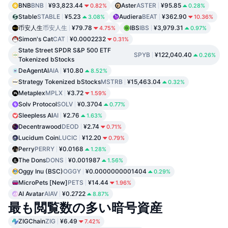
BNB
BNB
¥93,823.44
Aster
ASTER
¥95.85
0.82%
0.28%
Stable
STABLE
¥5.23
Audiera
BEAT
¥362.90
3.08%
10.36%
币安人生
币安人生
¥79.78
IBS
IBS
¥3,979.31
4.75%
0.97%
Simon's Cat
CAT
¥0.0002232
0.31%
State Street SPDR S&P 500 ETF
SPYB
¥122,040.40
0.26%
Tokenized bStocks
DeAgentAI
AIA
¥10.80
8.52%
Strategy Tokenized bStocks
MSTRB
¥15,463.04
0.32%
Metaplex
MPLX
¥3.72
1.59%
Solv Protocol
SOLV
¥0.3704
0.77%
Sleepless AI
AI
¥2.76
1.63%
Decentrawood
DEOD
¥2.74
0.71%
Lucidum Coin
LUCIC
¥12.20
0.79%
Perry
PERRY
¥0.0168
1.28%
The Dons
DONS
¥0.001987
1.56%
Oggy Inu (BSC)
OGGY
¥0.0000000001404
0.29%
MicroPets [New]
PETS
¥14.44
1.96%
AI Avatar
AIAV
¥0.2722
8.87%
最も閲覧数の多い暗号資産
ZIGChain
ZIG
¥6.49
7.42%