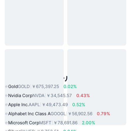
人気のリアルワールドアセット
Gold
GOLD
￥675,397.25
0.02%
Nvidia Corp
NVDA
￥34,545.57
0.43%
Apple Inc.
AAPL
￥49,473.49
0.52%
Alphabet Inc Class A
GOOGL
￥56,902.56
0.79%
Microsoft Corp
MSFT
￥78,691.86
2.00%