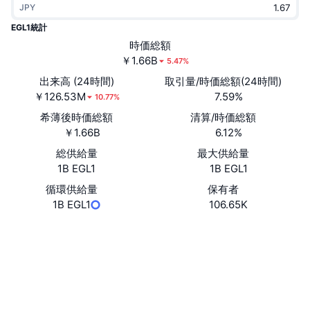
JPY
トレンド
暗号資産ETF
学ぶ
CMC MCP
EGL1統計
新着
時価総額
ビットコインETF
x402
ニュース
￥1.66B
5.47%
クリプト
イーサリアムETF
出来高 (24時間)
取引量/時価総額(24時間)
アカデミー
￥126.53M
7.59%
10.77%
政治
希薄後時価総額
清算/時価総額
テクニカル分析
リサーチ
￥1.66B
6.12%
スポーツ
総供給量
最大供給量
RSI
ビデオ一覧
1B EGL1
1B EGL1
ファイナンス
MACD
循環供給量
保有者
暗号資産用語集
1B EGL1
106.65K
テック
ウェブサイト
Website
Whitepaper
デリバティブ
キャンペーン
ソーシャルメディア
NFT
概要
エアドロップ
コントラクト一覧
0xf4b3...ff4444
4.1
評価(CertiK)
NFT総合統計
清算
ダイヤモンド・リワード
エクスプローラー
bscscan.com