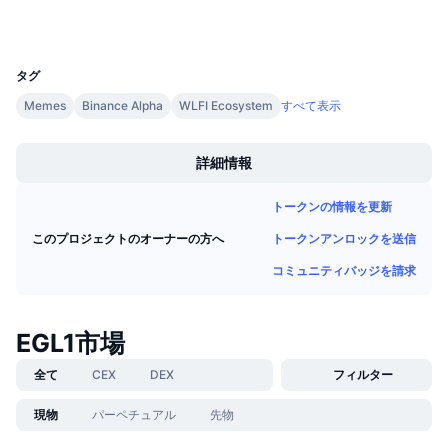
ウォレット
今後の販売予定
ファンディングレート
学んで稼ぐ
UCID
36761
タグ
カレンダー
Memes
Binance Alpha
WLFI Ecosystem
すべて表示
Boost
ICOカレンダー
詳細情報
イベントカレンダー
トークンの情報を更新
トークンアンロックを送信
このプロジェクトのオーナーの方へ
コミュニティバッジを請求
EGL1市場
全て
CEX
DEX
フィルター
現物
パーペチュアル
先物