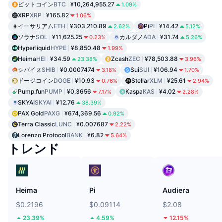
ビットコイン
BTC
¥10,264,955.27
1.09%
XRP
XRP
¥165.82
1.06%
イーサリアム
ETH
¥303,210.89
Pi
PI
¥14.42
2.62%
5.12%
ソラナ
SOL
¥11,625.25
カルダノ
ADA
¥31.74
0.23%
5.26%
Hyperliquid
HYPE
¥8,850.48
1.99%
Heima
HEI
¥34.59
Zcash
ZEC
¥78,503.88
23.38%
3.96%
シバイヌ
SHIB
¥0.0007474
Sui
SUI
¥106.94
3.18%
1.70%
ドージコイン
DOGE
¥10.93
Stellar
XLM
¥25.61
0.76%
2.94%
Pump.fun
PUMP
¥0.3656
Kaspa
KAS
¥4.02
7.17%
2.28%
SKYAI
SKYAI
¥12.76
38.39%
PAX Gold
PAXG
¥674,369.56
0.92%
Terra Classic
LUNC
¥0.007687
2.22%
Lorenzo Protocol
BANK
¥6.82
5.64%
トレンド
Heima
Pi
Audiera
$0.2196
$0.09114
$2.08
23.39%
4.59%
12.15%