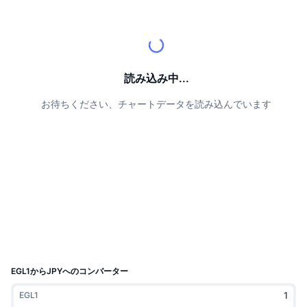
トップトレーダー
記事一覧
取引所の流入/流出
DEX API
コンバーター
リーダーボード
現物
センチメント
エンタープライズ
ニュースレター
インジケーター
トレンド
デリバティブ
料金
CMC Launch
読み込み中...
上場予定
恐怖と強欲指数・
お待ちください、チャートデータを読み込んでいます
リソース
CMCラボ
最近追加されたコイン
アルトコインシーズンインデックス
CMC Max
上昇率上位＆下落率上位
市場サイクル指標
ドキュメンテーション
トップニュース
訪問数最多
ビットコインのドミナンス
よくある質問
Telegramボット
コミュニティセンチメント
CoinMarketCap 20インデックス
AIインテグレーション
広告掲載について
チェーンランキング
CoinMarketCap 100インデックス
CMCエージェントハブ
EGL1からJPYへのコンバーター
予測市場
ETFフロー
サイトウィジェット
EGL1
スキルマーケットプレイス