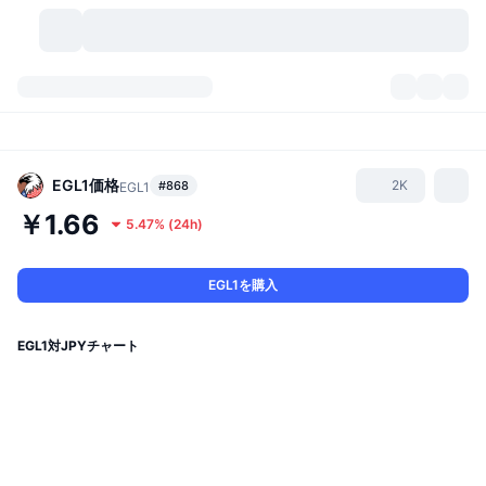
暗号資産
ダッシュボード
暗号資産
DexScan
市場数
ランキング
EGL1
価格
2K
#868
EGL1
￥1.66
5.47%
(
24h
)
シグナル
取引所
カテゴリー
New
市況概要
人気急上昇
コミュニティ
過去のスナップショット
現物市場
中央集権型取引所
EGL1を購入
新規
フィード
API
トークンのロック解除
暗号資産の数
現物
EGL1対JPYチャート
値上がり銘柄
トピック
利回り
プロダクト
ビットコイントレジャリー
デリバティブ
API
ミームエクスプローラー
ライブ
実世界資産
BNBトレジャリー
プロダクト
暗号資産API
分散型取引所