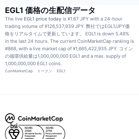
EGL1 価格の生配信データ
The live
EGL1 price today
is ¥1.67 JPY with a 24-hour
trading volume of ¥126,537,939 JPY.
弊社ではEGL1/JPY価
格をリアルタイムで更新しています。
EGL1 is down 5.48%
in the last 24 hours.
The current CoinMarketCap ranking is
#868, with a live market cap of ¥1,665,422,935 JPY.
コイン
の循環供給量は1,000,000,000 EGL1
and a max. supply of
1,000,000,000 EGL1 coins.
CoinMarketCap
トークン
EGL1