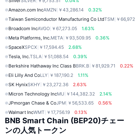
Silver
SILVER
￥9,753.51
0.04%
Amazon.com Inc
AMZN
￥43,286.14
0.32%
Taiwan Semiconductor Manufacturing Co Ltd
TSM
￥66,972
Broadcom Inc
AVGO
￥67,273.05
1.63%
Meta Platforms, Inc.
META
￥93,509.95
0.36%
SpaceX
SPCX
￥17,594.45
2.68%
Tesla, Inc.
TSLA
￥51,088.54
0.39%
Berkshire Hathaway Inc Class B
BRK.B
￥81,929.71
0.22%
Eli Lilly And Co
LLY
￥187,190.2
1.11%
SK Hynix
SKHY
￥23,272.36
2.63%
Micron Technology Inc
MU
￥144,382.32
2.14%
JPmorgan Chase & Co
JPM
￥56,533.65
0.56%
Walmart Inc
WMT
￥17,756.19
0.13%
BNB Smart Chain (BEP20)チェー
ンの人気トークン