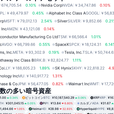
674,705.54
0.10%
Nvidia Corp
NVDA
￥34,747.86
0.10%
PL
￥49,479.97
0.45%
Alphabet Inc Class A
GOOGL
￥56,83
orp
MSFT
￥79,012.13
2.54%
Silver
SILVER
￥9,852.66
0.2
 Inc
AMZN
￥43,121.08
0.14%
conductor Manufacturing Co Ltd
TSM
￥66,566.4
1.01%
c
AVGO
￥66,799.66
0.55%
SpaceX
SPCX
￥18,124.31
6.14
ms, Inc.
META
￥93,302.9
0.19%
Tesla, Inc.
TSLA
￥50,744.6
thaway Inc Class B
BRK.B
￥82,824.77
1.11%
 Co
LLY
￥188,605.23
1.89%
SK Hynix
SKHY
￥22,818.22
4.
nology Inc
MU
￥140,917.72
1.31%
hase & Co
JPM
￥56,477.05
0.82%
Walmart Inc
WMT
￥17,72
数の多い暗号資産
1.00
ビットコイン
BTC
¥10,187,540.29
XRP
XRP
¥16
0.34%
0.06%
TH
¥301,045.15
Pi
PI
¥13.84
カルダノ
ADA
¥31.67
0.05%
6.80%
1,494.66
Heima
HEI
¥28.98
Hyperliquid
HYPE
¥8,8
1.05%
32.93%