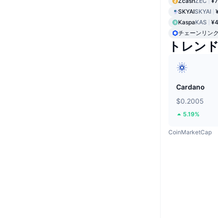
Zcash
ZEC
¥7
SKYAI
SKYAI
Kaspa
KAS
¥4
チェーンリン
トレン
Cardano
$0.2005
5.19%
CoinMarketCap