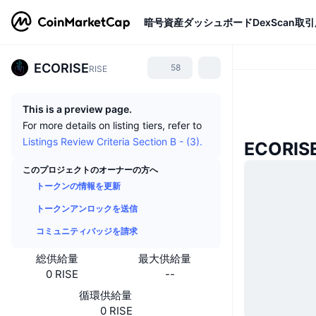
暗号資産
ダッシュボード
DexScan
取引
ECORISE
58
RISE
This is a preview page.
For more details on listing tiers, refer to
Listings Review Criteria Section B - (3).
ECORI
このプロジェクトのオーナーの方へ
トークンの情報を更新
トークンアンロックを送信
コミュニティバッジを請求
総供給量
最大供給量
0 RISE
--
循環供給量
0 RISE