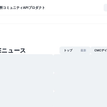
所
コミュニティ
API
プロダクト
SEニュース
トップ
最新
CMCデ