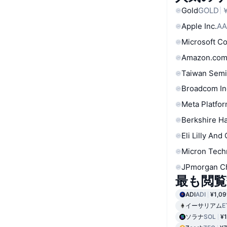
Gold
GOLD
￥
Apple Inc.
AA
Microsoft C
Amazon.com
Taiwan Semi
Broadcom In
Meta Platfor
Berkshire Ha
Eli Lilly And
Micron Tech
JPmorgan C
最も閲覧
ADI
ADI
¥1,09
イーサリアム
E
ソラナ
SOL
¥1