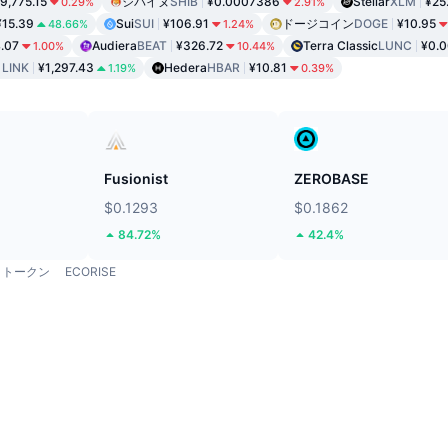
9,775.15
シバイヌ
SHIB
¥0.0007386
Stellar
XLM
¥25
0.29%
2.91%
¥15.39
Sui
SUI
¥106.91
ドージコイン
DOGE
¥10.95
48.66%
1.24%
.07
Audiera
BEAT
¥326.72
Terra Classic
LUNC
¥0.
1.00%
10.44%
ク
LINK
¥1,297.43
Hedera
HBAR
¥10.81
1.19%
0.39%
ド
Fusionist
ZEROBASE
$0.1293
$0.1862
84.72%
42.4%
トークン
ECORISE