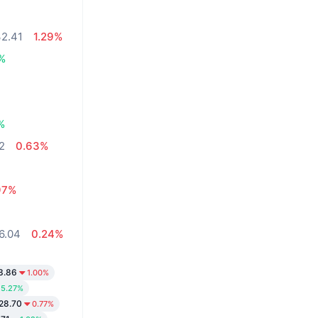
2.41
1.29%
1%
%
2
0.63%
97%
6.04
0.24%
3.86
1.00%
5.27%
28.70
0.77%