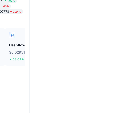
.71
1.02%
0.40%
007778
0.24%
Hashflow
Canton
$0.02951
$0.09172
68.09%
10.56%