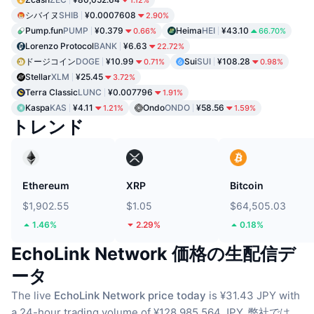
シバイヌ
SHIB
¥0.0007608
2.90%
Pump.fun
PUMP
¥0.379
Heima
HEI
¥43.10
0.66%
66.70%
Lorenzo Protocol
BANK
¥6.63
22.72%
ドージコイン
DOGE
¥10.99
Sui
SUI
¥108.28
0.71%
0.98%
Stellar
XLM
¥25.45
3.72%
Terra Classic
LUNC
¥0.007796
1.91%
Kaspa
KAS
¥4.11
Ondo
ONDO
¥58.56
1.21%
1.59%
トレンド
Ethereum
XRP
Bitcoin
$1,902.55
$1.05
$64,505.03
1.46%
2.29%
0.18%
EchoLink Network 価格の生配信デ
ータ
The live
EchoLink Network price today
is ¥31.43 JPY with
a 24-hour trading volume of ¥128,985,564 JPY.
弊社では