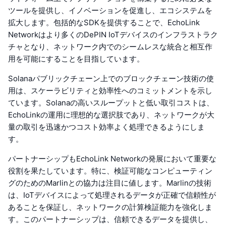
ツールを提供し、イノベーションを促進し、エコシステムを
拡大します。包括的なSDKを提供することで、EchoLink
Networkはより多くのDePIN IoTデバイスのインフラストラク
チャとなり、ネットワーク内でのシームレスな統合と相互作
用を可能にすることを目指しています。
Solanaパブリックチェーン上でのブロックチェーン技術の使
用は、スケーラビリティと効率性へのコミットメントを示し
ています。Solanaの高いスループットと低い取引コストは、
EchoLinkの運用に理想的な選択肢であり、ネットワークが大
量の取引を迅速かつコスト効率よく処理できるようにしま
す。
パートナーシップもEchoLink Networkの発展において重要な
役割を果たしています。特に、検証可能なコンピューティン
グのためのMarlinとの協力は注目に値します。Marlinの技術
は、IoTデバイスによって処理されるデータが正確で信頼性が
あることを保証し、ネットワークの計算検証能力を強化しま
す。このパートナーシップは、信頼できるデータを提供し、