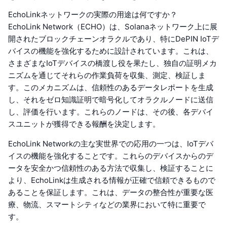
EchoLinkネットワークの実際の用途は何ですか？
EchoLink Network（ECHO）は、Solanaネットワーク上に展
開されたブロックチェーンオラクルであり、特にDePIN IoTデ
バイスの機能を強化するために設計されています。これは、
さまざまなIoTデバイスの橋渡し役を果たし、独自の証明メカ
ニズムを通じてそれらの作業負荷を収集、測定、検証しま
す。このメカニズムは、信頼性のあるデータレポートを生成
し、それをゼロ知識証明で暗号化してオラクルノードに送信
し、評価を行います。これらのノードは、その後、各デバイ
スユニットが獲得できる報酬を決定します。
EchoLink Networkの主な実世界での応用の一つは、IoTデバ
イスの機能を強化することです。これらのデバイスからのデ
ータを安全かつ信頼性のある方法で収集し、検証することに
より、EchoLinkは生成される情報が正確で信頼できるもので
あることを保証します。これは、データの整合性が重要な医
療、物流、スマートシティなどの業界において特に重要で
す。