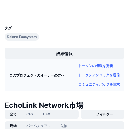
今後の販売予定
ウォレット
ファンディングレート
学んで稼ぐ
UCID
32589
カレンダー
タグ
Solana Ecosystem
ICOカレンダー
Boost
詳細情報
イベントカレンダー
トークンの情報を更新
トークンアンロックを送信
このプロジェクトのオーナーの方へ
コミュニティバッジを請求
EchoLink Network市場
全て
CEX
DEX
フィルター
現物
パーペチュアル
先物