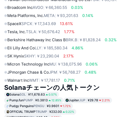
Broadcom Inc
AVGO
￥66,360.55
0.03%
Meta Platforms, Inc.
META
￥93,201.63
0.14%
SpaceX
SPCX
￥17,343.69
13.61%
Tesla, Inc.
TSLA
￥50,676.42
1.77%
Berkshire Hathaway Inc Class B
BRK.B
￥81,828.24
0.32%
Eli Lilly And Co
LLY
￥185,580.34
4.86%
SK Hynix
SKHY
￥23,290.04
2.17%
Micron Technology Inc
MU
￥138,075.96
0.06%
JPmorgan Chase & Co
JPM
￥56,768.27
0.48%
Walmart Inc
WMT
￥17,781.17
0.71%
Solanaチェーンの人気トークン
Solana
SOL
¥11,678.63
0.57%
Pump.fun
PUMP
¥0.3813
Jupiter
JUP
¥29.78
12.85%
2.21%
Pudgy Penguins
PENGU
¥0.9601
1.72%
OFFICIAL TRUMP
TRUMP
¥232.00
0.22%