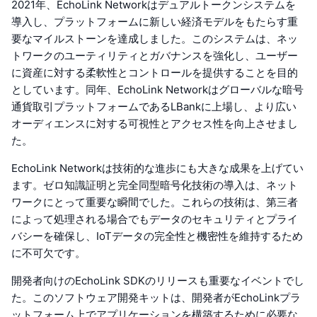
2021年、EchoLink Networkはデュアルトークンシステムを
導入し、プラットフォームに新しい経済モデルをもたらす重
要なマイルストーンを達成しました。このシステムは、ネッ
トワークのユーティリティとガバナンスを強化し、ユーザー
に資産に対する柔軟性とコントロールを提供することを目的
としています。同年、EchoLink Networkはグローバルな暗号
通貨取引プラットフォームであるLBankに上場し、より広い
オーディエンスに対する可視性とアクセス性を向上させまし
た。
EchoLink Networkは技術的な進歩にも大きな成果を上げてい
ます。ゼロ知識証明と完全同型暗号化技術の導入は、ネット
ワークにとって重要な瞬間でした。これらの技術は、第三者
によって処理される場合でもデータのセキュリティとプライ
バシーを確保し、IoTデータの完全性と機密性を維持するため
に不可欠です。
開発者向けのEchoLink SDKのリリースも重要なイベントでし
た。このソフトウェア開発キットは、開発者がEchoLinkプラ
ットフォーム上でアプリケーションを構築するために必要な