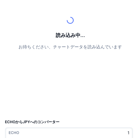
トップトレーダー
記事一覧
取引所の流入/流出
DEX API
コンバーター
リーダーボード
現物
センチメント
エンタープライズ
ニュースレター
インジケーター
トレンド
デリバティブ
料金
CMC Launch
読み込み中...
上場予定
恐怖と強欲指数・
お待ちください、チャートデータを読み込んでいます
リソース
CMCラボ
最近追加されたコイン
アルトコインシーズンインデックス
CMC Max
上昇率上位＆下落率上位
市場サイクル指標
ドキュメンテーション
トップニュース
訪問数最多
ビットコインのドミナンス
よくある質問
Telegramボット
コミュニティセンチメント
CoinMarketCap 20インデックス
AIインテグレーション
広告掲載について
チェーンランキング
CoinMarketCap 100インデックス
CMCエージェントハブ
ECHOからJPYへのコンバーター
予測市場
ETFフロー
サイトウィジェット
ECHO
スキルマーケットプレイス