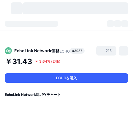
暗号資産
ダッシュボード
暗号資産
DexScan
市場数
ランキング
EchoLink Network
価格
215
#3987
ECHO
￥31.43
3.64%
(
24h
)
シグナル
取引所
カテゴリー
New
市況概要
人気急上昇
コミュニティ
過去のスナップショット
現物市場
中央集権型取引所
ECHOを購入
新規
フィード
API
トークンのロック解除
暗号資産の数
現物
EchoLink Network対JPYチャート
値上がり銘柄
トピック
利回り
プロダクト
ビットコイントレジャリー
デリバティブ
API
ミームエクスプローラー
ライブ
実世界資産
BNBトレジャリー
プロダクト
暗号資産API
分散型取引所