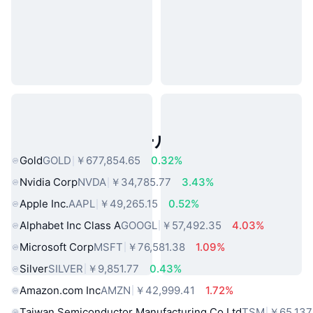
人気のリアルワールドアセット
Gold
GOLD
￥677,854.65
0.32%
Nvidia Corp
NVDA
￥34,785.77
3.43%
Apple Inc.
AAPL
￥49,265.15
0.52%
Alphabet Inc Class A
GOOGL
￥57,492.35
4.03%
Microsoft Corp
MSFT
￥76,581.38
1.09%
Silver
SILVER
￥9,851.77
0.43%
Amazon.com Inc
AMZN
￥42,999.41
1.72%
Taiwan Semiconductor Manufacturing Co Ltd
TSM
￥65,137