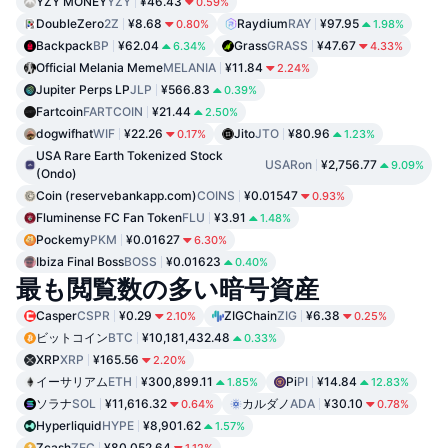
YZY MONEY
YZY
¥46.43
0.59%
DoubleZero
2Z
¥8.68
Raydium
RAY
¥97.95
0.80%
1.98%
Backpack
BP
¥62.04
Grass
GRASS
¥47.67
6.34%
4.33%
Official Melania Meme
MELANIA
¥11.84
2.24%
Jupiter Perps LP
JLP
¥566.83
0.39%
Fartcoin
FARTCOIN
¥21.44
2.50%
dogwifhat
WIF
¥22.26
Jito
JTO
¥80.96
0.17%
1.23%
USA Rare Earth Tokenized Stock
USARon
¥2,756.77
9.09%
(Ondo)
Coin (reservebankapp.com)
COINS
¥0.01547
0.93%
Fluminense FC Fan Token
FLU
¥3.91
1.48%
Pockemy
PKM
¥0.01627
6.30%
Ibiza Final Boss
BOSS
¥0.01623
0.40%
最も閲覧数の多い暗号資産
Casper
CSPR
¥0.29
ZIGChain
ZIG
¥6.38
2.10%
0.25%
ビットコイン
BTC
¥10,181,432.48
0.33%
XRP
XRP
¥165.56
2.20%
イーサリアム
ETH
¥300,899.11
Pi
PI
¥14.84
1.85%
12.83%
ソラナ
SOL
¥11,616.32
カルダノ
ADA
¥30.10
0.64%
0.78%
Hyperliquid
HYPE
¥8,901.62
1.57%
Zcash
ZEC
¥80,052.64
1.12%