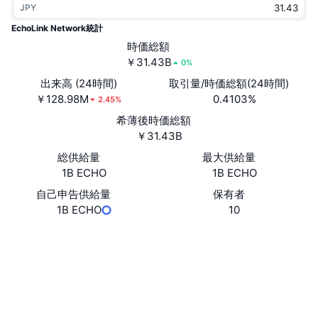
JPY
トレンド
暗号資産ETF
学ぶ
CMC MCP
EchoLink Network統計
新着
時価総額
ビットコインETF
x402
ニュース
￥31.43B
0%
クリプト
イーサリアムETF
出来高 (24時間)
取引量/時価総額(24時間)
アカデミー
￥128.98M
0.4103%
2.45%
政治
希薄後時価総額
テクニカル分析
リサーチ
￥31.43B
スポーツ
総供給量
最大供給量
RSI
ビデオ一覧
1B ECHO
1B ECHO
ファイナンス
MACD
自己申告供給量
保有者
暗号資産用語集
1B ECHO
10
テック
ウェブサイト
Website
Whitepaper
デリバティブ
キャンペーン
ソーシャルメディア
NFT
概要
コントラクト一覧
8GPvTk...gcZrtD
エアドロップ
2.6
評価(CertiK)
NFT総合統計
清算
エクスプローラー
solscan.io
ダイヤモンド・リワード