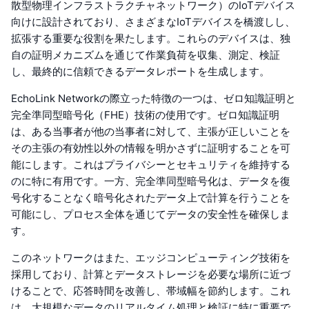
散型物理インフラストラクチャネットワーク）のIoTデバイス
向けに設計されており、さまざまなIoTデバイスを橋渡しし、
拡張する重要な役割を果たします。これらのデバイスは、独
自の証明メカニズムを通じて作業負荷を収集、測定、検証
し、最終的に信頼できるデータレポートを生成します。
EchoLink Networkの際立った特徴の一つは、ゼロ知識証明と
完全準同型暗号化（FHE）技術の使用です。ゼロ知識証明
は、ある当事者が他の当事者に対して、主張が正しいことを
その主張の有効性以外の情報を明かさずに証明することを可
能にします。これはプライバシーとセキュリティを維持する
のに特に有用です。一方、完全準同型暗号化は、データを復
号化することなく暗号化されたデータ上で計算を行うことを
可能にし、プロセス全体を通じてデータの安全性を確保しま
す。
このネットワークはまた、エッジコンピューティング技術を
採用しており、計算とデータストレージを必要な場所に近づ
けることで、応答時間を改善し、帯域幅を節約します。これ
は、大規模なデータのリアルタイム処理と検証に特に重要で