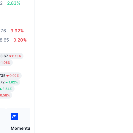
52
2.83%
.76
3.92%
8.65
0.20%
63.67
0.13%
1.06%
735
0.02%
.72
1.62%
2.54%
0.58%
Momentum
Cysic