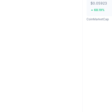
$0.05923
68.19%
CoinMarketCap