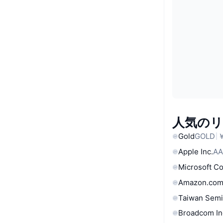
人気の
Gold
GOLD
￥
Apple Inc.
AA
Microsoft C
Amazon.com
Taiwan Semi
Broadcom In