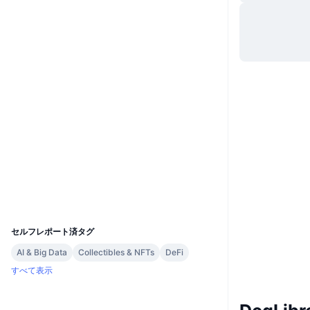
ウェブサイト
Website
Whitepaper
ソーシャルメディア
0xd5EB...dF4dC7
コントラクト一覧
etherscan.io
エクスプローラー
ウォレット
UCID
31499
セルフレポート済タグ
AI & Big Data
Collectibles & NFTs
DeFi
すべて表示