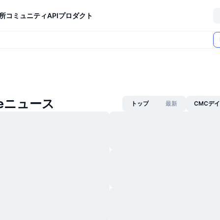
所
コミュニティ
API
プロダクト
breニュース
トップ
最新
CMCデ