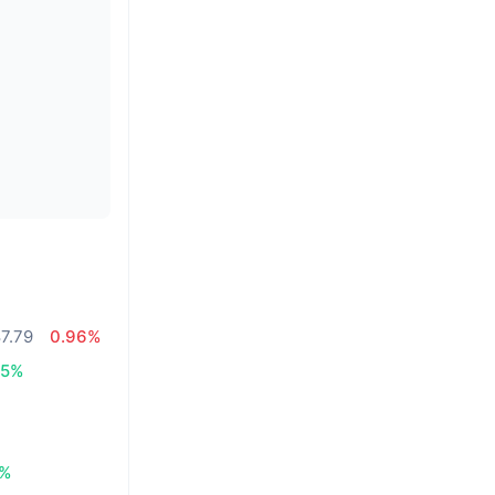
7.79
0.96%
05%
3%