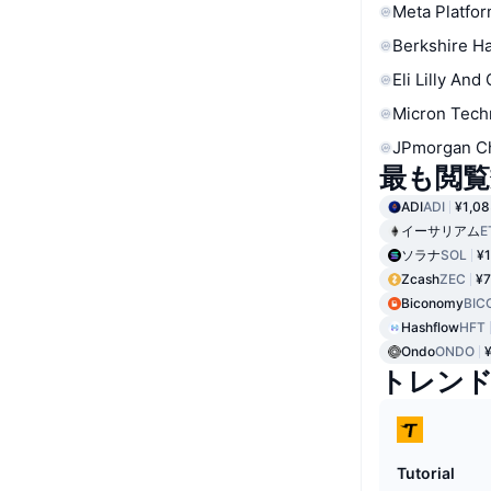
Meta Platfor
Berkshire Ha
Eli Lilly And
Micron Tech
JPmorgan C
最も閲覧
ADI
ADI
¥1,08
イーサリアム
E
ソラナ
SOL
¥1
Zcash
ZEC
¥7
Biconomy
BIC
Hashflow
HFT
Ondo
ONDO
トレン
Tutorial