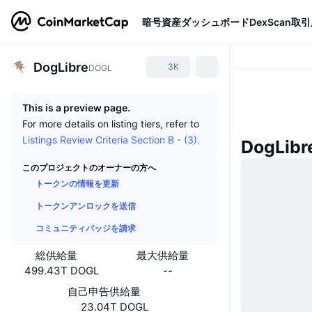
暗号資産
ダッシュボード
DexScan
取引
DogLibre
3K
DOGL
This is a preview page.
For more details on listing tiers, refer to
Listings Review Criteria Section B - (3).
DogLi
このプロジェクトのオーナーの方へ
トークンの情報を更新
トークンアンロックを送信
コミュニティバッジを請求
総供給量
最大供給量
499.43T DOGL
--
自己申告供給量
23.04T DOGL