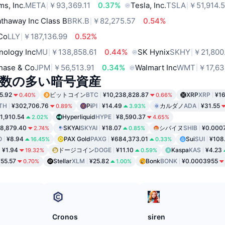
ms, Inc.
META
￥93,369.11
0.37%
Tesla, Inc.
TSLA
￥51,914.
thaway Inc Class B
BRK.B
￥82,275.57
0.54%
 Co
LLY
￥187,136.99
0.52%
nology Inc
MU
￥138,858.61
0.44%
SK Hynix
SKHY
￥21,800
hase & Co
JPM
￥56,513.91
0.34%
Walmart Inc
WMT
￥17,63
数の多い暗号資産
5.92
ビットコイン
BTC
¥10,238,828.87
XRP
XRP
¥1
0.40%
0.66%
TH
¥302,706.76
Pi
PI
¥14.49
カルダノ
ADA
¥31.55
0.89%
3.93%
1,910.54
Hyperliquid
HYPE
¥8,590.37
2.02%
4.65%
8,879.40
SKYAI
SKYAI
¥18.07
シバイヌ
SHIB
¥0.000
2.74%
0.85%
O
¥8.94
PAX Gold
PAXG
¥684,373.01
Sui
SUI
¥108
16.45%
0.33%
¥1.94
ドージコイン
DOGE
¥11.10
Kaspa
KAS
¥4.23
19.32%
0.59%
¥55.57
Stellar
XLM
¥25.82
Bonk
BONK
¥0.0003955
0.70%
1.00%
ド
Cronos
siren