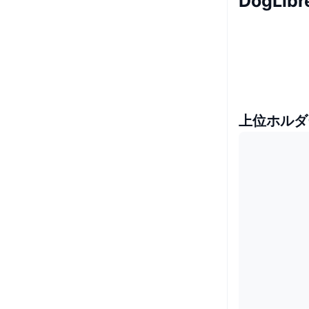
DogLi
上位ホルダ