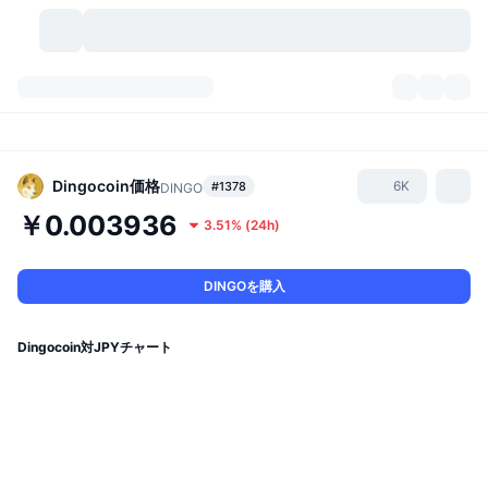
暗号資産
ダッシュボード
暗号資産
DexScan
市場数
ランキング
Dingocoin
価格
6K
#1378
DINGO
￥0.003936
3.51%
(
24h
)
シグナル
取引所
カテゴリー
New
市況概要
人気急上昇
コミュニティ
過去のスナップショット
現物市場
中央集権型取引所
DINGOを購入
新規
フィード
API
トークンのロック解除
暗号資産の数
現物
Dingocoin対JPYチャート
値上がり銘柄
トピック
利回り
プロダクト
ビットコイントレジャリー
デリバティブ
API
ミームエクスプローラー
ライブ
実世界資産
BNBトレジャリー
プロダクト
暗号資産API
分散型取引所