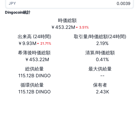
JPY
トレンド
暗号資産ETF
学ぶ
CMC MCP
Dingocoin統計
新着
時価総額
ビットコインETF
x402
ニュース
￥453.22M
3.51%
クリプト
イーサリアムETF
出来高 (24時間)
取引量/時価総額(24時間)
アカデミー
￥9.93M
2.19%
21.71%
政治
希薄後時価総額
清算/時価総額
テクニカル分析
リサーチ
￥453.22M
0.41%
スポーツ
総供給量
最大供給量
RSI
ビデオ一覧
115.12B DINGO
--
ファイナンス
MACD
循環供給量
保有者
暗号資産用語集
115.12B DINGO
2.43K
テック
ウェブサイト
Website
Whitepaper
デリバティブ
キャンペーン
NFT
ソーシャルメディア
概要
エアドロップ
NFT総合統計
0x9b20...a681a4
コントラクト一覧
清算
ダイヤモンド・リワード