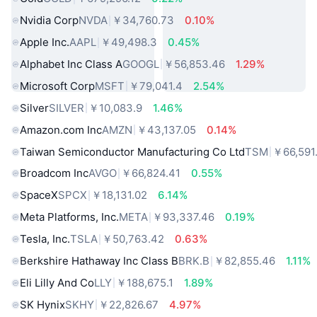
Nvidia Corp
NVDA
￥34,760.73
0.10%
Apple Inc.
AAPL
￥49,498.3
0.45%
Alphabet Inc Class A
GOOGL
￥56,853.46
1.29%
Microsoft Corp
MSFT
￥79,041.4
2.54%
Silver
SILVER
￥10,083.9
1.46%
Amazon.com Inc
AMZN
￥43,137.05
0.14%
Taiwan Semiconductor Manufacturing Co Ltd
TSM
￥66,591
Broadcom Inc
AVGO
￥66,824.41
0.55%
SpaceX
SPCX
￥18,131.02
6.14%
Meta Platforms, Inc.
META
￥93,337.46
0.19%
Tesla, Inc.
TSLA
￥50,763.42
0.63%
Berkshire Hathaway Inc Class B
BRK.B
￥82,855.46
1.11%
Eli Lilly And Co
LLY
￥188,675.1
1.89%
SK Hynix
SKHY
￥22,826.67
4.97%