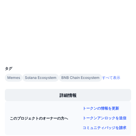
4.0
今後の販売予定
評価(CertiK)
ファンディングレート
学んで稼ぐ
監査
bscscan.com
カレンダー
エクスプローラー
ICOカレンダー
ウォレット
UCID
イベントカレンダー
16185
タグ
Memes
Solana Ecosystem
BNB Chain Ecosystem
すべて表示
Boost
詳細情報
トークンの情報を更新
トークンアンロックを送信
このプロジェクトのオーナーの方へ
コミュニティバッジを請求