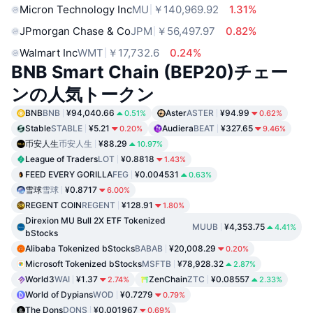
Micron Technology Inc
MU
￥140,969.92
1.31%
JPmorgan Chase & Co
JPM
￥56,497.97
0.82%
Walmart Inc
WMT
￥17,732.6
0.24%
BNB Smart Chain (BEP20)チェー
ンの人気トークン
BNB
BNB
¥94,040.66
Aster
ASTER
¥94.99
0.51%
0.62%
Stable
STABLE
¥5.21
Audiera
BEAT
¥327.65
0.20%
9.46%
币安人生
币安人生
¥88.29
10.97%
League of Traders
LOT
¥0.8818
1.43%
FEED EVERY GORILLA
FEG
¥0.004531
0.63%
雪球
雪球
¥0.8717
6.00%
REGENT COIN
REGENT
¥128.91
1.80%
Direxion MU Bull 2X ETF Tokenized
MUUB
¥4,353.75
4.41%
bStocks
Alibaba Tokenized bStocks
BABAB
¥20,008.29
0.20%
Microsoft Tokenized bStocks
MSFTB
¥78,928.32
2.87%
World3
WAI
¥1.37
ZenChain
ZTC
¥0.08557
2.74%
2.33%
World of Dypians
WOD
¥0.7279
0.79%
The Dons
DONS
¥0.001967
0.69%