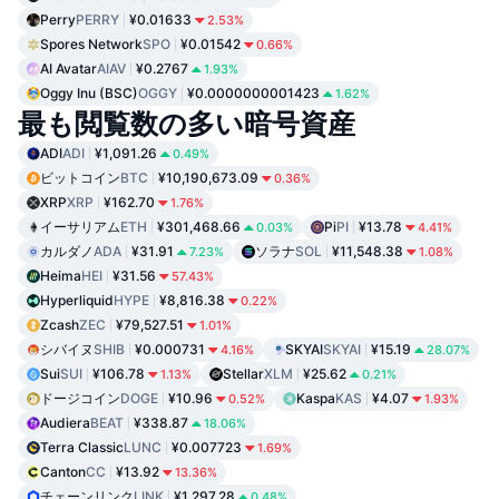
Perry
PERRY
¥0.01633
2.53%
Spores Network
SPO
¥0.01542
0.66%
AI Avatar
AIAV
¥0.2767
1.93%
Oggy Inu (BSC)
OGGY
¥0.0000000001423
1.62%
最も閲覧数の多い暗号資産
ADI
ADI
¥1,091.26
0.49%
ビットコイン
BTC
¥10,190,673.09
0.36%
XRP
XRP
¥162.70
1.76%
イーサリアム
ETH
¥301,468.66
Pi
PI
¥13.78
0.03%
4.41%
カルダノ
ADA
¥31.91
ソラナ
SOL
¥11,548.38
7.23%
1.08%
Heima
HEI
¥31.56
57.43%
Hyperliquid
HYPE
¥8,816.38
0.22%
Zcash
ZEC
¥79,527.51
1.01%
シバイヌ
SHIB
¥0.000731
SKYAI
SKYAI
¥15.19
4.16%
28.07%
Sui
SUI
¥106.78
Stellar
XLM
¥25.62
1.13%
0.21%
ドージコイン
DOGE
¥10.96
Kaspa
KAS
¥4.07
0.52%
1.93%
Audiera
BEAT
¥338.87
18.06%
Terra Classic
LUNC
¥0.007723
1.69%
Canton
CC
¥13.92
13.36%
チェーンリンク
LINK
¥1,297.28
0.48%