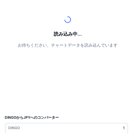
トップトレーダー
記事一覧
取引所の流入/流出
DEX API
コンバーター
リーダーボード
現物
センチメント
エンタープライズ
ニュースレター
インジケーター
トレンド
デリバティブ
料金
CMC Launch
読み込み中...
上場予定
恐怖と強欲指数・
お待ちください、チャートデータを読み込んでいます
リソース
CMCラボ
最近追加されたコイン
アルトコインシーズンインデックス
CMC Max
上昇率上位＆下落率上位
市場サイクル指標
ドキュメンテーション
トップニュース
訪問数最多
ビットコインのドミナンス
よくある質問
Telegramボット
コミュニティセンチメント
CoinMarketCap 20インデックス
AIインテグレーション
広告掲載について
チェーンランキング
CoinMarketCap 100インデックス
CMCエージェントハブ
DINGOからJPYへのコンバーター
予測市場
ETFフロー
サイトウィジェット
DINGO
スキルマーケットプレイス