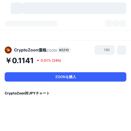
暗号資産
ダッシュボード
暗号資産
DexScan
市場数
ランキング
CryptoZoon
価格
18K
#2210
ZOON
￥0.1141
0.01%
(
24h
)
シグナル
取引所
カテゴリー
New
市況概要
人気急上昇
コミュニティ
過去のスナップショット
現物市場
中央集権型取引所
ZOONを購入
新規
フィード
API
トークンのロック解除
暗号資産の数
現物
CryptoZoon対JPYチャート
値上がり銘柄
トピック
利回り
プロダクト
ビットコイントレジャリー
デリバティブ
API
ミームエクスプローラー
ライブ
実世界資産
BNBトレジャリー
プロダクト
暗号資産API
分散型取引所