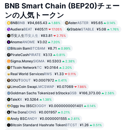
BNB Smart Chain (BEP20)チェー
ンの人気トークン
BNB
BNB
¥94,665.43
Aster
ASTER
¥95.65
1.88%
0.14%
Audiera
BEAT
¥405.11
Stable
STABLE
¥5.08
17.05%
1.76%
币安人生
币安人生
¥83.81
2.75%
Anome
ANOME
¥3.02
7.20%
Bitcoin Bam
BTCBAM
¥8.71
0.99%
PirateCash
PIRATE
¥3.13
0.81%
Sigma.Money
SIGMA
¥0.5303
2.38%
TTcoin Network
TC
¥0.0164
2.20%
Real World Services
RWS
¥1.33
0.11%
GOUT
GOUT
¥0.0007972
0.41%
LimoCoin Swap
LMCSWAP
¥0.07069
7.86%
Goldman Sachs Tokenized bStocks
GSB
¥166,373.00
2.58%
TaleX
X
¥0.5264
1.38%
Oggy Inu (BSC)
OGGY
¥0.0000000001401
0.14%
The Dons
DONS
¥0.001957
0.21%
Andy BSC
ANDY
¥0.0000001555
2.61%
Bitcoin Standard Hashrate Token
BTCST
¥1.26
0.51%