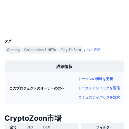
監査
今後の販売予定
ファンディングレート
学んで稼ぐ
エクスプローラー
bscscan.com
ウォレット
カレンダー
UCID
11129
ICOカレンダー
タグ
Gaming
Collectibles & NFTs
Play To Earn
すべて表示
イベントカレンダー
Boost
詳細情報
トークンの情報を更新
トークンアンロックを送信
このプロジェクトのオーナーの方へ
コミュニティバッジを請求
CryptoZoon市場
全て
CEX
DEX
フィルター