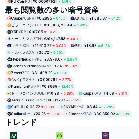
FU Coin
FU
¥0.00007921
1.85%
最も閲覧数の多い暗号資産
Casper
CSPR
¥0.2895
ADI
ADI
¥1,085.87
0.15%
0.12%
ビットコイン
BTC
¥10,086,752.44
0.43%
XRP
XRP
¥167.05
1.46%
イーサリアム
ETH
¥294,147.58
0.01%
ソラナ
SOL
¥11,613.77
Pi
PI
¥13.93
0.04%
6.18%
カルダノ
ADA
¥30.72
0.56%
Hyperliquid
HYPE
¥8,978.07
2.89%
Lorenzo Protocol
BANK
¥7.42
8.92%
Zcash
ZEC
¥81,408.29
6.06%
シバイヌ
SHIB
¥0.000769
2.77%
Pump.fun
PUMP
¥0.3965
12.60%
ドージコイン
DOGE
¥10.99
Kaspa
KAS
¥4.09
0.88%
2.11%
Terra Classic
LUNC
¥0.00787
0.25%
Sui
SUI
¥108.72
SKYAI
SKYAI
¥8.44
0.38%
12.29%
Stellar
XLM
¥26.26
Bittensor
TAO
¥30,859.02
2.18%
2.69%
トレンド