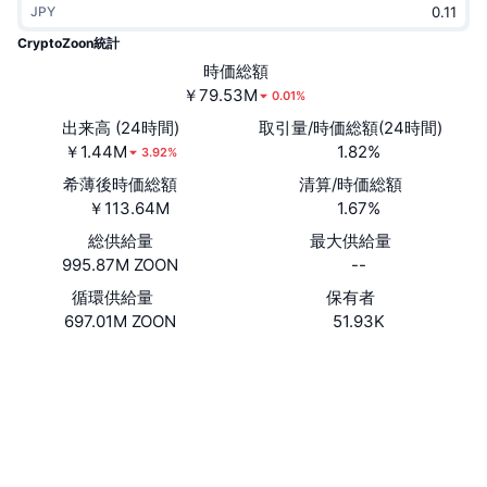
JPY
トレンド
暗号資産ETF
学ぶ
CMC MCP
CryptoZoon統計
新着
時価総額
ビットコインETF
x402
ニュース
￥79.53M
0.01%
クリプト
イーサリアムETF
出来高 (24時間)
取引量/時価総額(24時間)
アカデミー
￥1.44M
1.82%
3.92%
政治
希薄後時価総額
清算/時価総額
テクニカル分析
リサーチ
￥113.64M
1.67%
スポーツ
総供給量
最大供給量
RSI
ビデオ一覧
995.87M ZOON
--
ファイナンス
MACD
循環供給量
保有者
暗号資産用語集
697.01M ZOON
51.93K
テック
ウェブサイト
Website
デリバティブ
キャンペーン
NFT
ソーシャルメディア
概要
エアドロップ
コントラクト一覧
NFT総合統計
0x9d17...da42bc
清算
3.8
ダイヤモンド・リワード
評価(CertiK)