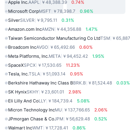
Apple Inc.
AAPL
￥48,388.39
0.74%
Microsoft Corp
MSFT
￥78,398.7
0.96%
Silver
SILVER
￥9,795.11
0.31%
Amazon.com Inc
AMZN
￥44,356.88
1.47%
Taiwan Semiconductor Manufacturing Co Ltd
TSM
￥65,887
Broadcom Inc
AVGO
￥65,492.66
0.60%
Meta Platforms, Inc.
META
￥94,452.42
1.95%
SpaceX
SPCX
￥17,530.65
11.23%
Tesla, Inc.
TSLA
￥51,093.14
0.95%
Berkshire Hathaway Inc Class B
BRK.B
￥81,524.48
0.03%
SK Hynix
SKHY
￥23,601.01
2.98%
Eli Lilly And Co
LLY
￥184,739.4
5.08%
Micron Technology Inc
MU
￥137,766.65
2.06%
JPmorgan Chase & Co
JPM
￥56,629.48
0.52%
Walmart Inc
WMT
￥17,728.41
0.86%