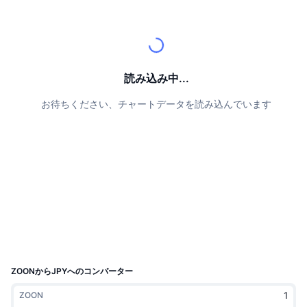
トップトレーダー
記事一覧
取引所の流入/流出
DEX API
コンバーター
リーダーボード
現物
センチメント
エンタープライズ
ニュースレター
インジケーター
トレンド
デリバティブ
料金
CMC Launch
読み込み中...
上場予定
恐怖と強欲指数・
お待ちください、チャートデータを読み込んでいます
リソース
CMCラボ
最近追加されたコイン
アルトコインシーズンインデックス
CMC Max
上昇率上位＆下落率上位
市場サイクル指標
ドキュメンテーション
トップニュース
訪問数最多
ビットコインのドミナンス
よくある質問
Telegramボット
コミュニティセンチメント
CoinMarketCap 20インデックス
AIインテグレーション
広告掲載について
チェーンランキング
CoinMarketCap 100インデックス
CMCエージェントハブ
ZOONからJPYへのコンバーター
予測市場
ETFフロー
サイトウィジェット
ZOON
スキルマーケットプレイス