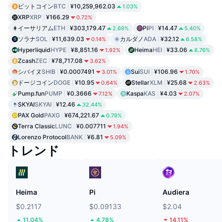
ビットコイン
BTC
¥10,259,962.03
1.03%
XRP
XRP
¥166.29
0.72%
イーサリアム
ETH
¥303,179.47
Pi
PI
¥14.47
2.69%
5.40%
ソラナ
SOL
¥11,639.03
カルダノ
ADA
¥32.12
0.14%
6.58%
Hyperliquid
HYPE
¥8,851.16
Heima
HEI
¥33.06
1.92%
8.76%
Zcash
ZEC
¥78,717.08
3.62%
シバイヌ
SHIB
¥0.0007491
Sui
SUI
¥106.96
3.01%
1.70%
ドージコイン
DOGE
¥10.95
Stellar
XLM
¥25.68
0.64%
2.63%
Pump.fun
PUMP
¥0.3666
Kaspa
KAS
¥4.03
7.12%
2.07%
SKYAI
SKYAI
¥12.46
32.44%
PAX Gold
PAXG
¥674,221.67
0.79%
Terra Classic
LUNC
¥0.007711
1.94%
Lorenzo Protocol
BANK
¥6.81
5.09%
トレンド
Heima
Pi
Audiera
$0.2117
$0.09133
$2.04
11.04%
4.78%
14.11%