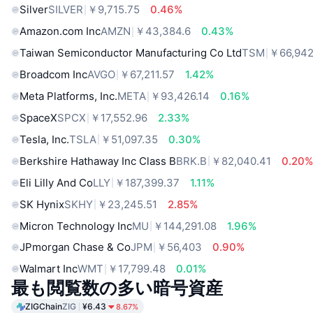
Silver
SILVER
￥9,715.75
0.46%
Amazon.com Inc
AMZN
￥43,384.6
0.43%
Taiwan Semiconductor Manufacturing Co Ltd
TSM
￥66,942
Broadcom Inc
AVGO
￥67,211.57
1.42%
Meta Platforms, Inc.
META
￥93,426.14
0.16%
SpaceX
SPCX
￥17,552.96
2.33%
Tesla, Inc.
TSLA
￥51,097.35
0.30%
Berkshire Hathaway Inc Class B
BRK.B
￥82,040.41
0.20
Eli Lilly And Co
LLY
￥187,399.37
1.11%
SK Hynix
SKHY
￥23,245.51
2.85%
Micron Technology Inc
MU
￥144,291.08
1.96%
JPmorgan Chase & Co
JPM
￥56,403
0.90%
Walmart Inc
WMT
￥17,799.48
0.01%
最も閲覧数の多い暗号資産
ZIGChain
ZIG
¥6.43
8.67%