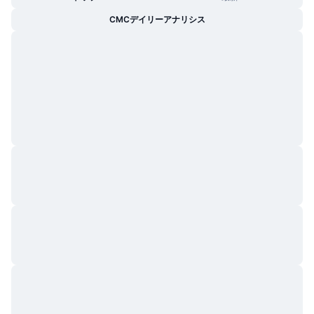
トレンド
暗号資産ETF
CMCデイリーアナリシス
学ぶ
CMC MCP
新着
ビットコインETF
x402
ニュース
クリプト
イーサリアムETF
アカデミー
政治
テクニカル分析
リサーチ
スポーツ
RSI
ビデオ一覧
ファイナンス
MACD
暗号資産用語集
テック
デリバティブ
キャンペーン
NFT
概要
エアドロップ
NFT総合統計
清算
ダイヤモンド・リワード