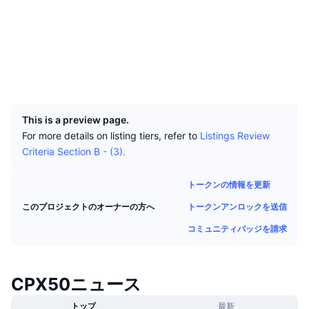
トップトレーダー
記事一覧
取引所の流入/流出
DEX API
コンバーター
ソーシャルメディア
リーダーボード
現物
コントラクト一覧
0x73bb...c08a4c
センチメント
エンタープライズ
ニュースレター
インジケーター
トレンド
デリバティブ
エクスプローラー
etherscan.io
ウォレット
料金
CMC Launch
上場予定
恐怖と強欲指数・
UCID
33933
リソース
CMCラボ
最近追加されたコイン
アルトコインシーズンインデックス
This is a preview page.
For more details on listing tiers, refer to
Listings Review
CMC Max
上昇率上位＆下落率上位
市場サイクル指標
Criteria Section B - (3).
ドキュメンテーション
トップニュース
訪問数最多
ビットコインのドミナンス
トークンの情報を更新
よくある質問
Telegramボット
トークンアンロックを送信
このプロジェクトのオーナーの方へ
コミュニティセンチメント
CoinMarketCap 20インデックス
コミュニティバッジを請求
AIインテグレーション
広告掲載について
チェーンランキング
CoinMarketCap 100インデックス
CMCエージェントハブ
CPX50ニュース
予測市場
ETFフロー
サイトウィジェット
スキルマーケットプレイス
トップ
最新