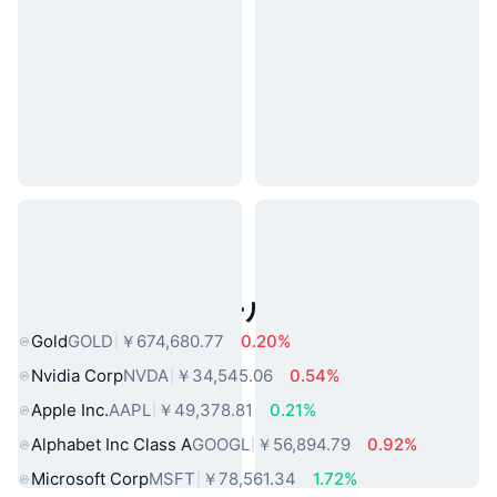
人気のリアルワールドアセット
Gold
GOLD
￥674,680.77
0.20%
Nvidia Corp
NVDA
￥34,545.06
0.54%
Apple Inc.
AAPL
￥49,378.81
0.21%
Alphabet Inc Class A
GOOGL
￥56,894.79
0.92%
Microsoft Corp
MSFT
￥78,561.34
1.72%