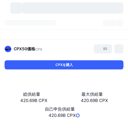
暗号資産
ダッシュボード
暗号資産
DexScan
市場数
ランキング
CPX50
価格
85
CPX
シグナル
取引所
カテゴリー
New
市況概要
CPXを購入
人気急上昇
コミュニティ
過去のスナップショット
現物市場
中央集権型取引所
新規
フィード
API
トークンのロック解除
暗号資産の数
現物
総供給量
最大供給量
420.69B CPX
420.69B CPX
値上がり銘柄
トピック
利回り
プロダクト
ビットコイントレジャリー
デリバティブ
API
自己申告供給量
ミームエクスプローラー
420.69B CPX
ライブ
実世界資産
BNBトレジャリー
プロダクト
暗号資産API
分散型取引所
ウェブサイト
Website