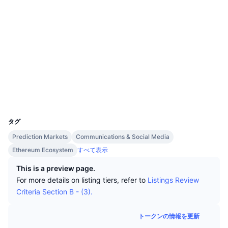
トップトレーダー
記事一覧
取引所の流入/流出
DEX API
コンバーター
ソーシャルメディア
リーダーボード
現物
0x9C2d...88D835
センチメント
エンタープライズ
ニュースレター
コントラクト一覧
インジケーター
トレンド
デリバティブ
3.7
評価(CertiK)
料金
CMC Launch
上場予定
恐怖と強欲指数・
etherscan.io
エクスプローラー
リソース
CMCラボ
最近追加されたコイン
アルトコインシーズンインデックス
ウォレット
UCID
CMC Max
7398
上昇率上位＆下落率上位
市場サイクル指標
ドキュメンテーション
タグ
トップニュース
訪問数最多
ビットコインのドミナンス
Prediction Markets
Communications & Social Media
よくある質問
Ethereum Ecosystem
すべて表示
Telegramボット
コミュニティセンチメント
CoinMarketCap 20インデックス
This is a preview page.
AIインテグレーション
広告掲載について
For more details on listing tiers, refer to
Listings Review
チェーンランキング
CoinMarketCap 100インデックス
Criteria Section B - (3).
CMCエージェントハブ
予測市場
ETFフロー
サイトウィジェット
トークンの情報を更新
スキルマーケットプレイス