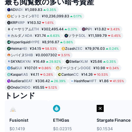
最も閲覧数の多い暗号資産
ADI
ADI
¥1,089.83
0.35%
ビットコイン
BTC
¥10,236,099.83
0.17%
XRP
XRP
¥163.52
1.61%
イーサリアム
ETH
¥302,495.44
Pi
PI
¥13.82
0.37%
3.43%
カルダノ
ADA
¥31.74
ソラナ
SOL
¥11,599.79
6.63%
0.45%
Hyperliquid
HYPE
¥8,916.67
0.86%
Heima
HEI
¥34.15
Zcash
ZEC
¥79,976.03
58.53%
0.24%
シバイヌ
SHIB
¥0.0007302
3.51%
SKYAI
SKYAI
¥16.49
Stellar
XLM
¥25.66
29.92%
0.35%
Sui
SUI
¥107.01
ドージコイン
DOGE
¥10.98
0.86%
0.34%
Kaspa
KAS
¥4.11
Canton
CC
¥14.26
0.28%
10.53%
Audiera
BEAT
¥336.42
Hashflow
HFT
¥1.86
26.39%
41.55%
Ondo
ONDO
¥55.55
5.12%
トレンド
Fusionist
ETHGas
Stargate Finance
$0.1419
$0.02315
$0.1534