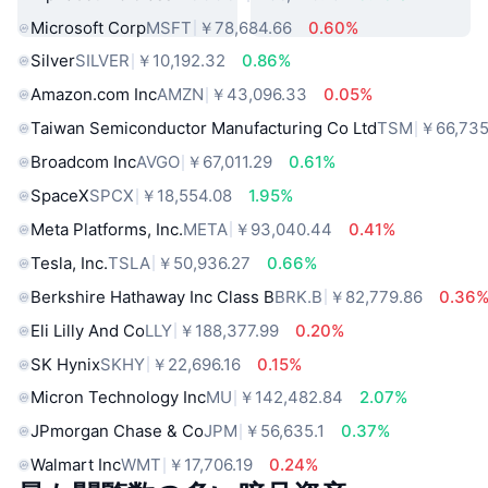
Microsoft Corp
MSFT
￥78,684.66
0.60%
Silver
SILVER
￥10,192.32
0.86%
Amazon.com Inc
AMZN
￥43,096.33
0.05%
Taiwan Semiconductor Manufacturing Co Ltd
TSM
￥66,735
Broadcom Inc
AVGO
￥67,011.29
0.61%
SpaceX
SPCX
￥18,554.08
1.95%
Meta Platforms, Inc.
META
￥93,040.44
0.41%
Tesla, Inc.
TSLA
￥50,936.27
0.66%
Berkshire Hathaway Inc Class B
BRK.B
￥82,779.86
0.36
Eli Lilly And Co
LLY
￥188,377.99
0.20%
SK Hynix
SKHY
￥22,696.16
0.15%
Micron Technology Inc
MU
￥142,482.84
2.07%
JPmorgan Chase & Co
JPM
￥56,635.1
0.37%
Walmart Inc
WMT
￥17,706.19
0.24%