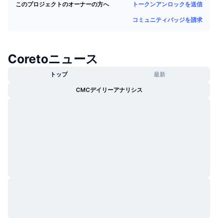
トークンアンロックを送信
このプロジェクトのオーナーの方へ
トレンド
暗号資産ETF
学ぶ
CMC MCP
コミュニティバッジを請求
新着
ビットコインETF
x402
ニュース
クリプト
イーサリアムETF
Coretoニュース
アカデミー
トップ
最新
政治
テクニカル分析
リサーチ
CMCデイリーアナリシス
スポーツ
RSI
ビデオ一覧
ファイナンス
MACD
暗号資産用語集
テック
デリバティブ
キャンペーン
NFT
概要
エアドロップ
NFT総合統計
清算
ダイヤモンド・リワード