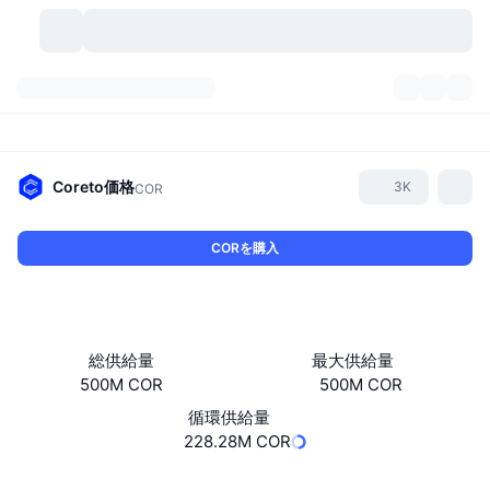
暗号資産
ダッシュボード
暗号資産
DexScan
市場数
ランキング
Coreto
価格
3K
COR
シグナル
取引所
カテゴリー
New
市況概要
CORを購入
人気急上昇
コミュニティ
過去のスナップショット
現物市場
中央集権型取引所
新規
フィード
API
トークンのロック解除
暗号資産の数
現物
総供給量
最大供給量
500M COR
500M COR
値上がり銘柄
トピック
利回り
プロダクト
ビットコイントレジャリー
デリバティブ
API
循環供給量
ミームエクスプローラー
228.28M COR
ライブ
実世界資産
BNBトレジャリー
プロダクト
暗号資産API
分散型取引所
ウェブサイト
Website