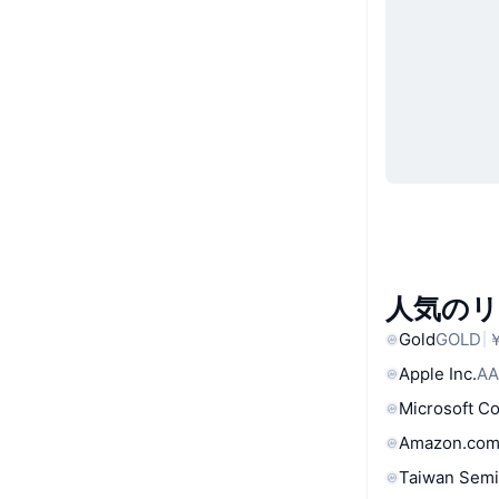
人気の
Gold
GOLD
￥
Apple Inc.
AA
Microsoft C
Amazon.com
Taiwan Semi