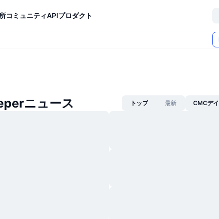
所
コミュニティ
API
プロダクト
eeperニュース
トップ
最新
CMCデ