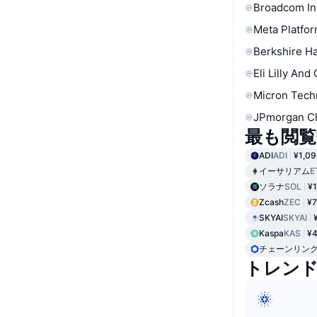
Broadcom In
Meta Platfor
Berkshire Ha
Eli Lilly And
Micron Tech
JPmorgan C
最も閲覧
ADI
ADI
¥1,09
イーサリアム
E
ソラナ
SOL
¥1
Zcash
ZEC
¥7
SKYAI
SKYAI
Kaspa
KAS
¥4
チェーンリン
トレン