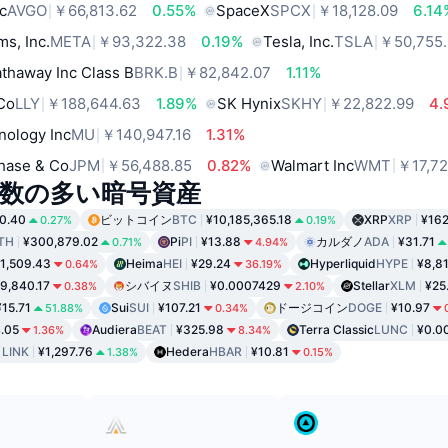
c
AVGO
￥66,813.62
0.55%
SpaceX
SPCX
￥18,128.09
6.14
ms, Inc.
META
￥93,322.38
0.19%
Tesla, Inc.
TSLA
￥50,755
thaway Inc Class B
BRK.B
￥82,842.07
1.11%
 Co
LLY
￥188,644.63
1.89%
SK Hynix
SKHY
￥22,822.99
4.
nology Inc
MU
￥140,947.16
1.31%
hase & Co
JPM
￥56,488.85
0.82%
Walmart Inc
WMT
￥17,72
数の多い暗号資産
0.40
ビットコイン
BTC
¥10,185,365.18
XRP
XRP
¥162
0.27%
0.19%
TH
¥300,879.02
Pi
PI
¥13.88
カルダノ
ADA
¥31.71
0.71%
4.94%
1,509.43
Heima
HEI
¥29.24
Hyperliquid
HYPE
¥8,8
0.64%
36.19%
9,840.17
シバイヌ
SHIB
¥0.0007429
Stellar
XLM
¥25
0.38%
2.10%
¥15.71
Sui
SUI
¥107.21
ドージコイン
DOGE
¥10.97
51.88%
0.34%
.05
Audiera
BEAT
¥325.98
Terra Classic
LUNC
¥0.0
1.36%
8.34%
ク
LINK
¥1,297.76
Hedera
HBAR
¥10.81
1.38%
0.15%
ド