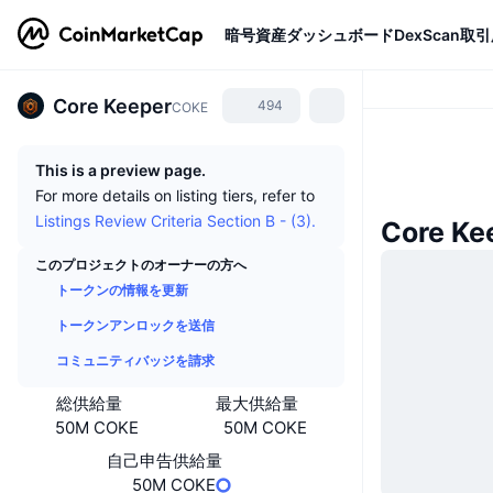
暗号資産
ダッシュボード
DexScan
取引
Core Keeper
494
COKE
This is a preview page.
For more details on listing tiers, refer to
Listings Review Criteria Section B - (3).
Core K
このプロジェクトのオーナーの方へ
トークンの情報を更新
トークンアンロックを送信
コミュニティバッジを請求
総供給量
最大供給量
50M COKE
50M COKE
自己申告供給量
50M COKE