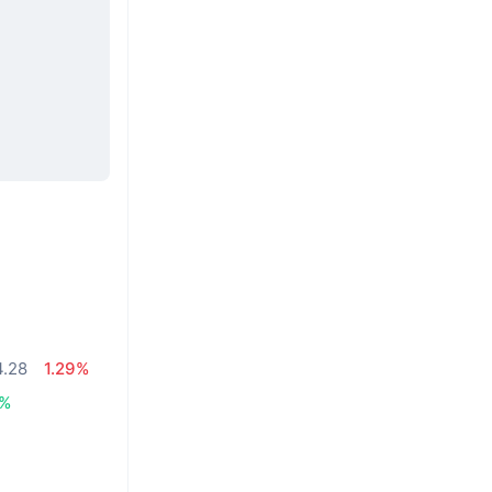
.28
1.29%
1%