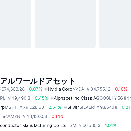
リアルワールドアセット
674,668.28
0.07%
Nvidia Corp
NVDA
￥34,755.12
0.10%
PL
￥49,490.3
0.45%
Alphabet Inc Class A
GOOGL
￥56,844
orp
MSFT
￥79,028.63
2.54%
Silver
SILVER
￥9,854.18
0.2
 Inc
AMZN
￥43,130.08
0.14%
conductor Manufacturing Co Ltd
TSM
￥66,580.3
1.01%