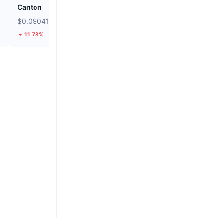
Canton
Hashflow
$0.09041
$0.03133
11.78%
72.98%