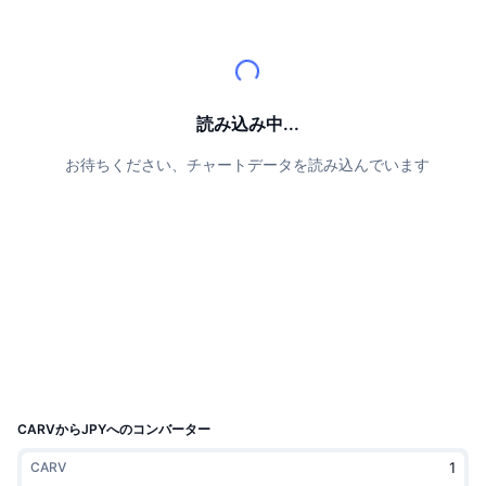
トップトレーダー
記事一覧
取引所の流入/流出
DEX API
コンバーター
リーダーボード
現物
センチメント
エンタープライズ
ニュースレター
インジケーター
トレンド
デリバティブ
料金
CMC Launch
読み込み中...
上場予定
恐怖と強欲指数・
お待ちください、チャートデータを読み込んでいます
リソース
CMCラボ
最近追加されたコイン
アルトコインシーズンインデックス
CMC Max
上昇率上位＆下落率上位
市場サイクル指標
ドキュメンテーション
トップニュース
訪問数最多
ビットコインのドミナンス
よくある質問
Telegramボット
コミュニティセンチメント
CoinMarketCap 20インデックス
AIインテグレーション
広告掲載について
チェーンランキング
CoinMarketCap 100インデックス
CMCエージェントハブ
CARVからJPYへのコンバーター
予測市場
ETFフロー
サイトウィジェット
CARV
スキルマーケットプレイス