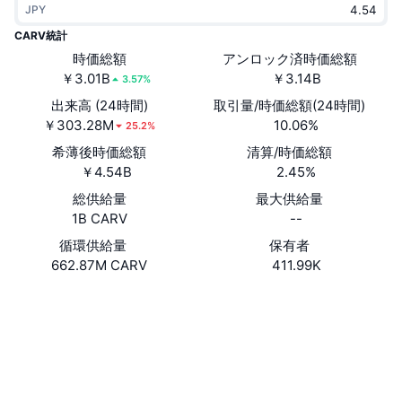
JPY
トレンド
暗号資産ETF
学ぶ
CMC MCP
CARV統計
新着
時価総額
アンロック済時価総額
ビットコインETF
x402
ニュース
￥3.01B
￥3.14B
3.57%
クリプト
イーサリアムETF
出来高 (24時間)
取引量/時価総額(24時間)
アカデミー
￥303.28M
10.06%
25.2%
政治
希薄後時価総額
清算/時価総額
テクニカル分析
リサーチ
￥4.54B
2.45%
スポーツ
総供給量
最大供給量
RSI
ビデオ一覧
1B CARV
--
ファイナンス
MACD
循環供給量
保有者
暗号資産用語集
662.87M CARV
411.99K
テック
ウェブサイト
Website
Whitepaper
デリバティブ
キャンペーン
NFT
ソーシャルメディア
概要
エアドロップ
NFT総合統計
0xc08C...10AA8C
コントラクト一覧
清算
ダイヤモンド・リワード