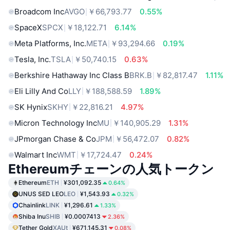
Broadcom Inc
AVGO
￥66,793.77
0.55%
SpaceX
SPCX
￥18,122.71
6.14%
Meta Platforms, Inc.
META
￥93,294.66
0.19%
Tesla, Inc.
TSLA
￥50,740.15
0.63%
Berkshire Hathaway Inc Class B
BRK.B
￥82,817.47
1.11%
Eli Lilly And Co
LLY
￥188,588.59
1.89%
SK Hynix
SKHY
￥22,816.21
4.97%
Micron Technology Inc
MU
￥140,905.29
1.31%
JPmorgan Chase & Co
JPM
￥56,472.07
0.82%
Walmart Inc
WMT
￥17,724.47
0.24%
Ethereumチェーンの人気トークン
Ethereum
ETH
¥301,092.35
0.64%
UNUS SED LEO
LEO
¥1,543.93
0.32%
Chainlink
LINK
¥1,296.61
1.33%
Shiba Inu
SHIB
¥0.0007413
2.36%
Tether Gold
XAUt
¥671,145.31
0.08%