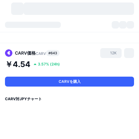
暗号資産
ダッシュボード
暗号資産
DexScan
市場数
ランキング
CARV
価格
12K
#643
CARV
￥4.54
3.57%
(
24h
)
シグナル
取引所
カテゴリー
New
市況概要
人気急上昇
コミュニティ
過去のスナップショット
現物市場
中央集権型取引所
CARVを購入
新規
フィード
API
トークンのロック解除
暗号資産の数
現物
CARV対JPYチャート
値上がり銘柄
トピック
利回り
プロダクト
ビットコイントレジャリー
デリバティブ
API
ミームエクスプローラー
ライブ
実世界資産
BNBトレジャリー
プロダクト
暗号資産API
分散型取引所