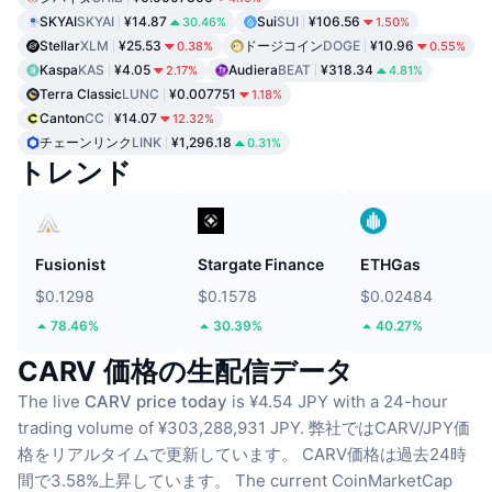
SKYAI
SKYAI
¥14.87
Sui
SUI
¥106.56
30.46%
1.50%
Stellar
XLM
¥25.53
ドージコイン
DOGE
¥10.96
0.38%
0.55%
Kaspa
KAS
¥4.05
Audiera
BEAT
¥318.34
2.17%
4.81%
Terra Classic
LUNC
¥0.007751
1.18%
Canton
CC
¥14.07
12.32%
チェーンリンク
LINK
¥1,296.18
0.31%
トレンド
Fusionist
Stargate Finance
ETHGas
$0.1298
$0.1578
$0.02484
78.46%
30.39%
40.27%
CARV 価格の生配信データ
The live
CARV price today
is ¥4.54 JPY with a 24-hour
trading volume of ¥303,288,931 JPY.
弊社ではCARV/JPY価
格をリアルタイムで更新しています。
CARV価格は過去24時
間で3.58%上昇しています。
The current CoinMarketCap