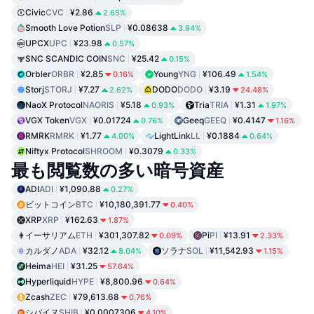
Civic
CVC
¥2.86
2.65%
Smooth Love Potion
SLP
¥0.08638
3.94%
UPCX
UPC
¥23.98
0.57%
SNC SCANDIC COIN
SNC
¥25.42
0.15%
Orbler
ORBR
¥2.85
Young
YNG
¥106.49
0.16%
1.54%
Storj
STORJ
¥7.27
DODO
DODO
¥3.19
2.62%
24.48%
NaoX Protocol
NAORIS
¥5.18
Tria
TRIA
¥1.31
0.93%
1.97%
VGX Token
VGX
¥0.01724
Geeq
GEEQ
¥0.4147
0.76%
1.16%
RMRK
RMRK
¥1.77
LightLink
LL
¥0.1884
4.00%
0.64%
Niftyx Protocol
SHROOM
¥0.3079
0.33%
最も閲覧数の多い暗号資産
ADI
ADI
¥1,090.88
0.27%
ビットコイン
BTC
¥10,180,391.77
0.40%
XRP
XRP
¥162.63
1.87%
イーサリアム
ETH
¥301,307.82
Pi
PI
¥13.91
0.09%
2.33%
カルダノ
ADA
¥32.12
ソラナ
SOL
¥11,542.93
8.04%
1.15%
Heima
HEI
¥31.25
57.64%
Hyperliquid
HYPE
¥8,800.96
0.64%
Zcash
ZEC
¥79,613.68
0.76%
シバイヌ
SHIB
¥0.0007306
4.10%