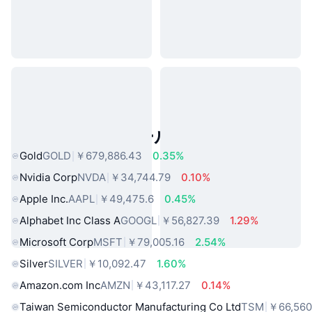
人気のリアルワールドアセット
Gold
GOLD
￥679,886.43
0.35%
Nvidia Corp
NVDA
￥34,744.79
0.10%
Apple Inc.
AAPL
￥49,475.6
0.45%
Alphabet Inc Class A
GOOGL
￥56,827.39
1.29%
Microsoft Corp
MSFT
￥79,005.16
2.54%
Silver
SILVER
￥10,092.47
1.60%
Amazon.com Inc
AMZN
￥43,117.27
0.14%
Taiwan Semiconductor Manufacturing Co Ltd
TSM
￥66,560