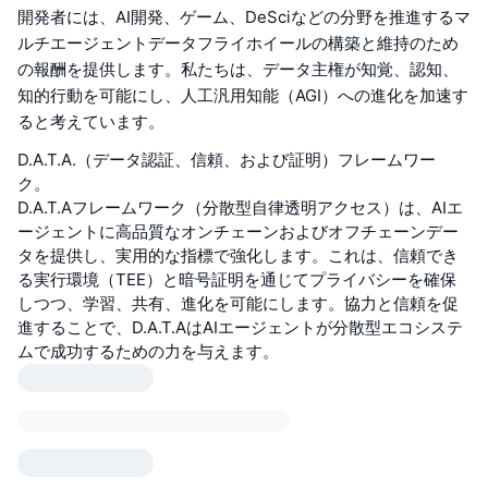
開発者には、AI開発、ゲーム、DeSciなどの分野を推進するマ
ルチエージェントデータフライホイールの構築と維持のため
の報酬を提供します。私たちは、データ主権が知覚、認知、
知的行動を可能にし、人工汎用知能（AGI）への進化を加速す
ると考えています。
D.A.T.A.（データ認証、信頼、および証明）フレームワー
ク。
D.A.T.Aフレームワーク（分散型自律透明アクセス）は、AIエ
ージェントに高品質なオンチェーンおよびオフチェーンデー
タを提供し、実用的な指標で強化します。これは、信頼でき
る実行環境（TEE）と暗号証明を通じてプライバシーを確保
しつつ、学習、共有、進化を可能にします。協力と信頼を促
進することで、D.A.T.AはAIエージェントが分散型エコシステ
ムで成功するための力を与えます。