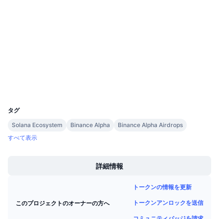
4.4
今後の販売予定
評価(CertiK)
ファンディングレート
学んで稼ぐ
監査
etherscan.io
カレンダー
エクスプローラー
ICOカレンダー
ウォレット
UCID
イベントカレンダー
33372
タグ
Solana Ecosystem
Binance Alpha
Binance Alpha Airdrops
すべて表示
Boost
詳細情報
トークンの情報を更新
トークンアンロックを送信
このプロジェクトのオーナーの方へ
コミュニティバッジを請求