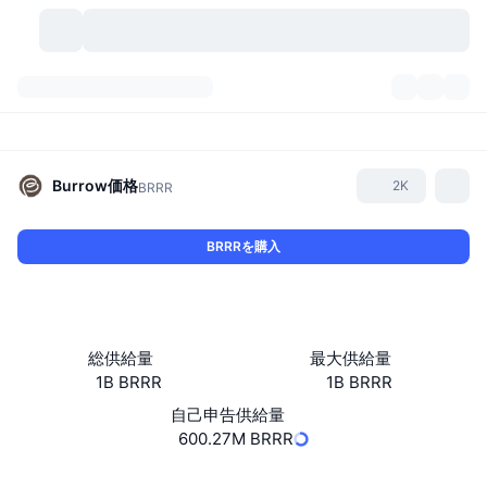
暗号資産
ダッシュボード
暗号資産
DexScan
市場数
ランキング
Burrow
価格
2K
BRRR
シグナル
取引所
カテゴリー
New
市況概要
BRRRを購入
人気急上昇
コミュニティ
過去のスナップショット
現物市場
中央集権型取引所
新規
フィード
API
トークンのロック解除
暗号資産の数
現物
総供給量
最大供給量
1B BRRR
1B BRRR
値上がり銘柄
トピック
利回り
プロダクト
ビットコイントレジャリー
デリバティブ
API
自己申告供給量
ミームエクスプローラー
600.27M BRRR
ライブ
実世界資産
BNBトレジャリー
プロダクト
暗号資産API
分散型取引所
Website