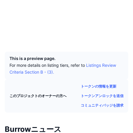
トップトレーダー
記事一覧
ウェブサイト
取引所の流入/流出
DEX API
コンバーター
リーダーボード
現物
ソーシャルメディア
センチメント
エンタープライズ
ニュースレター
インジケーター
トレンド
デリバティブ
コントラクト一覧
token....w.near
nearblocks.io
料金
CMC Launch
エクスプローラー
上場予定
恐怖と強欲指数・
UCID
リソース
20604
CMCラボ
最近追加されたコイン
アルトコインシーズンインデックス
This is a preview page.
CMC Max
上昇率上位＆下落率上位
市場サイクル指標
For more details on listing tiers, refer to
Listings Review
ドキュメンテーション
Criteria Section B - (3).
トップニュース
訪問数最多
ビットコインのドミナンス
よくある質問
トークンの情報を更新
Telegramボット
コミュニティセンチメント
CoinMarketCap 20インデックス
トークンアンロックを送信
このプロジェクトのオーナーの方へ
AIインテグレーション
広告掲載について
チェーンランキング
コミュニティバッジを請求
CoinMarketCap 100インデックス
CMCエージェントハブ
予測市場
ETFフロー
サイトウィジェット
Burrowニュース
スキルマーケットプレイス