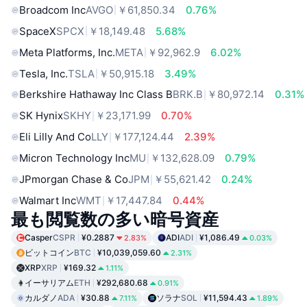
Broadcom Inc
AVGO
￥61,850.34
0.76%
SpaceX
SPCX
￥18,149.48
5.68%
Meta Platforms, Inc.
META
￥92,962.9
6.02%
Tesla, Inc.
TSLA
￥50,915.18
3.49%
Berkshire Hathaway Inc Class B
BRK.B
￥80,972.14
0.31%
SK Hynix
SKHY
￥23,171.99
0.70%
Eli Lilly And Co
LLY
￥177,124.44
2.39%
Micron Technology Inc
MU
￥132,628.09
0.79%
JPmorgan Chase & Co
JPM
￥55,621.42
0.24%
Walmart Inc
WMT
￥17,447.84
0.44%
最も閲覧数の多い暗号資産
Casper
CSPR
¥0.2887
ADI
ADI
¥1,086.49
2.83%
0.03%
ビットコイン
BTC
¥10,039,059.60
2.31%
XRP
XRP
¥169.32
1.11%
イーサリアム
ETH
¥292,680.68
0.91%
カルダノ
ADA
¥30.88
ソラナ
SOL
¥11,594.43
7.11%
1.89%