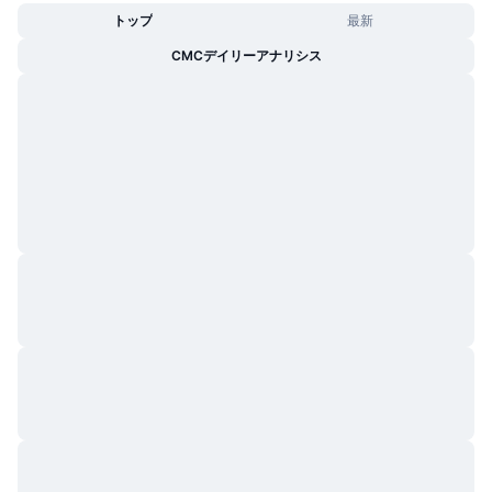
トレンド
暗号資産ETF
トップ
最新
学ぶ
CMC MCP
CMCデイリーアナリシス
新着
ビットコインETF
x402
ニュース
クリプト
イーサリアムETF
アカデミー
政治
テクニカル分析
リサーチ
スポーツ
RSI
ビデオ一覧
ファイナンス
MACD
暗号資産用語集
テック
デリバティブ
キャンペーン
NFT
概要
エアドロップ
NFT総合統計
清算
ダイヤモンド・リワード