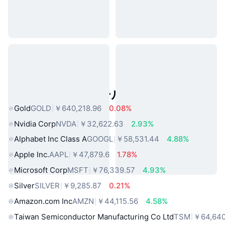
人気のリアルワールドアセット
Gold
GOLD
￥640,218.96
0.08%
Nvidia Corp
NVDA
￥32,622.63
2.93%
Alphabet Inc Class A
GOOGL
￥58,531.44
4.88%
Apple Inc.
AAPL
￥47,879.6
1.78%
Microsoft Corp
MSFT
￥76,339.57
4.93%
Silver
SILVER
￥9,285.87
0.21%
Amazon.com Inc
AMZN
￥44,115.56
4.58%
Taiwan Semiconductor Manufacturing Co Ltd
TSM
￥64,640