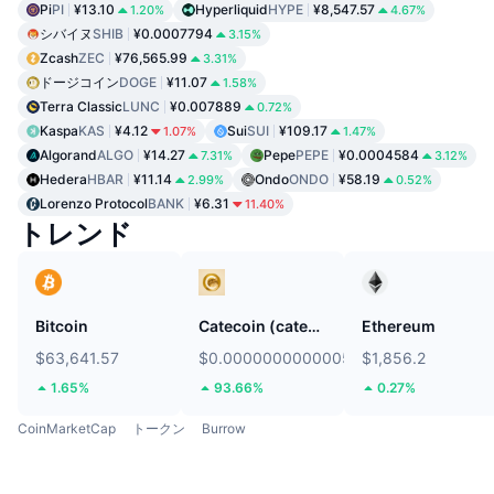
Pi
PI
¥13.10
Hyperliquid
HYPE
¥8,547.57
1.20%
4.67%
シバイヌ
SHIB
¥0.0007794
3.15%
Zcash
ZEC
¥76,565.99
3.31%
ドージコイン
DOGE
¥11.07
1.58%
Terra Classic
LUNC
¥0.007889
0.72%
Kaspa
KAS
¥4.12
Sui
SUI
¥109.17
1.07%
1.47%
Algorand
ALGO
¥14.27
Pepe
PEPE
¥0.0004584
7.31%
3.12%
Hedera
HBAR
¥11.14
Ondo
ONDO
¥58.19
2.99%
0.52%
Lorenzo Protocol
BANK
¥6.31
11.40%
トレンド
Bitcoin
Catecoin (catecoin.shop)
Ethereum
$63,641.57
$0.0000000000005765
$1,856.2
1.65%
93.66%
0.27%
CoinMarketCap
トークン
Burrow