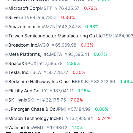
Microsoft Corp
MSFT
￥76,425.57
0.72%
Silver
SILVER
￥9,735.1
0.36%
Amazon.com Inc
AMZN
￥43,347.8
0.68%
Taiwan Semiconductor Manufacturing Co Ltd
TSM
￥64,903
Broadcom Inc
AVGO
￥65,969.98
0.13%
Meta Platforms, Inc.
META
￥93,595.41
0.67%
SpaceX
SPCX
￥17,585.78
2.86%
Tesla, Inc.
TSLA
￥50,728.77
0.10%
Berkshire Hathaway Inc Class B
BRK.B
￥82,312.66
0.46
Eli Lilly And Co
LLY
￥187,041.11
1.25%
SK Hynix
SKHY
￥22,175.75
7.02%
JPmorgan Chase & Co
JPM
￥57,184.99
0.80%
Micron Technology Inc
MU
￥132,955.84
5.74%
Walmart Inc
WMT
￥17,936.2
1.10%