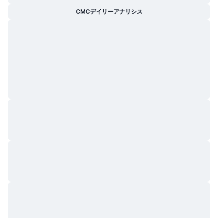
トレンド
暗号資産ETF
CMCデイリーアナリシス
学ぶ
CMC MCP
新着
ビットコインETF
x402
ニュース
クリプト
イーサリアムETF
アカデミー
政治
テクニカル分析
リサーチ
スポーツ
RSI
ビデオ一覧
ファイナンス
MACD
暗号資産用語集
テック
デリバティブ
キャンペーン
NFT
概要
エアドロップ
NFT総合統計
清算
ダイヤモンド・リワード