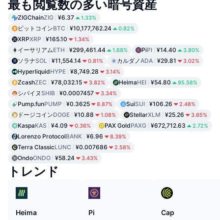
最も閲覧数の多い暗号資産
ZIGChain
ZIG
¥6.37
1.33%
ビットコイン
BTC
¥10,177,762.24
0.82%
XRP
XRP
¥165.10
1.34%
イーサリアム
ETH
¥299,461.44
Pi
PI
¥14.40
1.68%
3.80%
ソラナ
SOL
¥11,554.14
カルダノ
ADA
¥29.81
0.81%
3.02%
Hyperliquid
HYPE
¥8,749.28
3.14%
Zcash
ZEC
¥78,032.15
Heima
HEI
¥54.80
3.82%
95.58%
シバイヌ
SHIB
¥0.0007457
3.34%
Pump.fun
PUMP
¥0.3625
Sui
SUI
¥106.26
8.87%
2.48%
ドージコイン
DOGE
¥10.88
Stellar
XLM
¥25.26
1.08%
3.65%
Kaspa
KAS
¥4.09
PAX Gold
PAXG
¥672,712.63
0.36%
2.72%
Lorenzo Protocol
BANK
¥6.96
8.39%
Terra Classic
LUNC
¥0.007686
2.58%
Ondo
ONDO
¥58.24
3.43%
トレンド
Heima
Pi
Cap