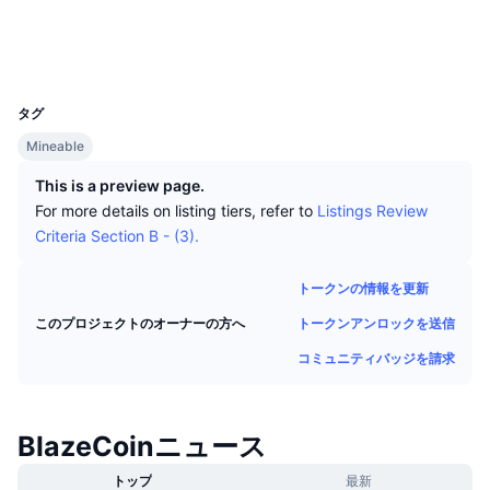
トップトレーダー
記事一覧
取引所の流入/流出
DEX API
コンバーター
ソーシャルメディア
リーダーボード
現物
エクスプローラー
prohashing.com
センチメント
エンタープライズ
ニュースレター
UCID
インジケーター
トレンド
デリバティブ
415
タグ
料金
CMC Launch
上場予定
恐怖と強欲指数・
Mineable
リソース
CMCラボ
最近追加されたコイン
アルトコインシーズンインデックス
This is a preview page.
For more details on listing tiers, refer to
Listings Review
CMC Max
上昇率上位＆下落率上位
市場サイクル指標
Criteria Section B - (3).
ドキュメンテーション
トップニュース
訪問数最多
ビットコインのドミナンス
トークンの情報を更新
よくある質問
トークンアンロックを送信
このプロジェクトのオーナーの方へ
Telegramボット
コミュニティセンチメント
CoinMarketCap 20インデックス
コミュニティバッジを請求
AIインテグレーション
広告掲載について
チェーンランキング
CoinMarketCap 100インデックス
CMCエージェントハブ
BlazeCoinニュース
予測市場
ETFフロー
サイトウィジェット
スキルマーケットプレイス
トップ
最新