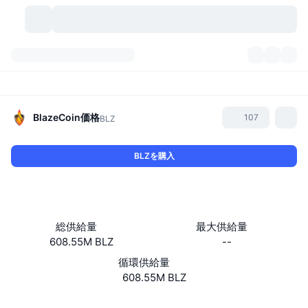
暗号資産
ダッシュボード
暗号資産
DexScan
市場数
ランキング
BlazeCoin
価格
107
BLZ
シグナル
取引所
カテゴリー
New
市況概要
BLZを購入
人気急上昇
コミュニティ
過去のスナップショット
現物市場
中央集権型取引所
新規
フィード
API
トークンのロック解除
暗号資産の数
現物
総供給量
最大供給量
608.55M BLZ
--
値上がり銘柄
トピック
利回り
プロダクト
ビットコイントレジャリー
デリバティブ
API
循環供給量
ミームエクスプローラー
608.55M BLZ
ライブ
実世界資産
BNBトレジャリー
プロダクト
暗号資産API
分散型取引所
ウェブサイト
Website
Whitepaper