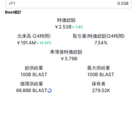
JPY
トレンド
暗号資産ETF
学ぶ
CMC MCP
Blast統計
新着
時価総額
ビットコインETF
x402
ニュース
￥2.53B
1.4%
クリプト
イーサリアムETF
出来高 (24時間)
取引量/時価総額(24時間)
アカデミー
￥191.4M
7.54%
12.22%
政治
希薄後時価総額
テクニカル分析
リサーチ
￥3.79B
スポーツ
総供給量
最大供給量
RSI
ビデオ一覧
100B BLAST
100B BLAST
ファイナンス
MACD
循環供給量
保有者
暗号資産用語集
66.88B BLAST
279.52K
テック
ウェブサイト
Website
Whitepaper
デリバティブ
キャンペーン
ソーシャルメディア
NFT
概要
エアドロップ
コントラクト一覧
0xb1a5...88E2ad
4.1
評価(CertiK)
NFT総合統計
清算
ダイヤモンド・リワード
エクスプローラー
blastscan.io