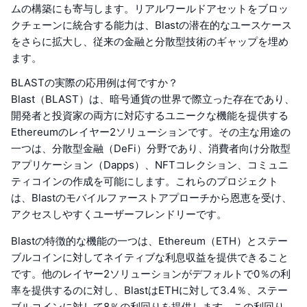
ムの構築にも寄与します。リアルワールドアセットをブロッ
クチェーンに統合する能力は、Blastの潜在的なユースケース
をさらに拡大し、従来の金融と分散型技術のギャップを埋め
ます。
BLASTの実際の応用例は何ですか？
Blast（BLAST）は、暗号通貨の世界で際立った存在であり、
開発者と投資家の両方に対応するユニークな機能を提供する
Ethereumのレイヤー2ソリューションです。その主な用途の
一つは、分散型金融（DeFi）分野であり、消費者向け分散型
アプリケーション（Dapps）、NFTコレクション、コミュニ
ティコインの作成を可能にします。これらのプロジェクト
は、Blastのモバイルファーストアプローチから恩恵を受け、
アクセスしやすくユーザーフレンドリーです。
Blastの特徴的な機能の一つは、Ethereum（ETH）とステー
ブルコインに対してネイティブな利息収益を提供できること
です。他のレイヤー2ソリューションがデフォルトで0％の利
率を提供するのに対し、BlastはETHに対して3.4％、ステー
ブルコインに対して8％の利回りを提供します。この利回り