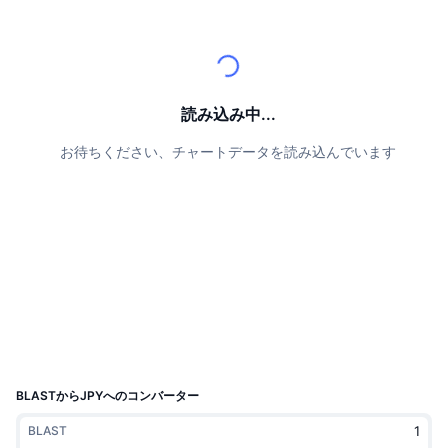
トップトレーダー
記事一覧
取引所の流入/流出
DEX API
コンバーター
リーダーボード
現物
センチメント
エンタープライズ
ニュースレター
インジケーター
トレンド
デリバティブ
料金
CMC Launch
読み込み中...
上場予定
恐怖と強欲指数・
お待ちください、チャートデータを読み込んでいます
リソース
CMCラボ
最近追加されたコイン
アルトコインシーズンインデックス
CMC Max
上昇率上位＆下落率上位
市場サイクル指標
ドキュメンテーション
トップニュース
訪問数最多
ビットコインのドミナンス
よくある質問
Telegramボット
コミュニティセンチメント
CoinMarketCap 20インデックス
AIインテグレーション
広告掲載について
チェーンランキング
CoinMarketCap 100インデックス
CMCエージェントハブ
BLASTからJPYへのコンバーター
予測市場
ETFフロー
サイトウィジェット
BLAST
スキルマーケットプレイス