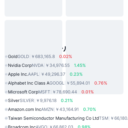
人気のリアルワールドアセット
Gold
GOLD
￥683,165.8
0.02%
Nvidia Corp
NVDA
￥34,976.55
1.45%
Apple Inc.
AAPL
￥49,296.37
0.23%
Alphabet Inc Class A
GOOGL
￥55,894.01
0.76%
Microsoft Corp
MSFT
￥78,690.44
0.01%
Silver
SILVER
￥9,976.18
0.21%
Amazon.com Inc
AMZN
￥43,164.91
0.70%
Taiwan Semiconductor Manufacturing Co Ltd
TSM
￥66,180
Broadcom Inc
AVGO
￥66,862.03
0.98%