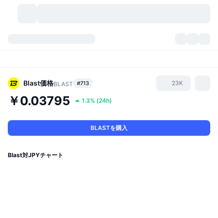
暗号資産
ダッシュボード
暗号資産
DexScan
市場数
ランキング
Blast
価格
23K
#713
BLAST
￥0.03795
1.3%
(
24h
)
シグナル
取引所
カテゴリー
New
市況概要
人気急上昇
コミュニティ
過去のスナップショット
現物市場
中央集権型取引所
BLASTを購入
新規
フィード
API
トークンのロック解除
暗号資産の数
現物
Blast対JPYチャート
値上がり銘柄
トピック
利回り
プロダクト
ビットコイントレジャリー
デリバティブ
API
ミームエクスプローラー
ライブ
実世界資産
BNBトレジャリー
プロダクト
暗号資産API
分散型取引所