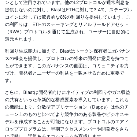
ンとして注目されています。他のL2プロトコルが通常利息を
提供しないのに対し、BlastはETHに対して3.4%、ステーブル
コインに対しては驚異的な8%の利回りを提供しています。こ
の利回りは、ETHのステーキングとリアルワールドアセット
（RWA）プロトコルを通じて生成され、ユーザーに自動的に
還元されます。
利回り生成能力に加えて、Blastはトークン保有者にガバナン
スの機会を提供し、プロトコルの将来の開発に意見を持つこ
とができます。このガバナンスの側面は、コミュニティを力
づけ、開発者とユーザーの利益を一致させるために重要で
す。
さらに、Blastは開発者向けにネイティブの利回りやガス収益
の共有といった革新的な構成要素を導入しています。これら
の機能により、分散型アプリケーション（Dapps）は他のチ
ェーン上のものと比べてより競争力のある製品やビジネスモ
デルを作成することが可能になります。プロトコルのエアド
ロッププログラムは、早期アクセスメンバーや開発者をさら
に奨励し、活気あるエコシステムを育成します。