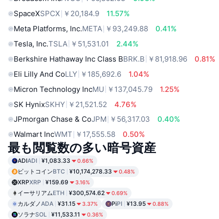
SpaceX
SPCX
￥20,184.9
11.57%
Meta Platforms, Inc.
META
￥93,249.88
0.41%
Tesla, Inc.
TSLA
￥51,531.01
2.44%
Berkshire Hathaway Inc Class B
BRK.B
￥81,918.96
0.81%
Eli Lilly And Co
LLY
￥185,692.6
1.04%
Micron Technology Inc
MU
￥137,045.79
1.25%
SK Hynix
SKHY
￥21,521.52
4.76%
JPmorgan Chase & Co
JPM
￥56,317.03
0.40%
Walmart Inc
WMT
￥17,555.58
0.50%
最も閲覧数の多い暗号資産
ADI
ADI
¥1,083.33
0.66%
ビットコイン
BTC
¥10,174,278.33
0.48%
XRP
XRP
¥159.69
3.16%
イーサリアム
ETH
¥300,574.62
0.69%
カルダノ
ADA
¥31.15
Pi
PI
¥13.95
3.37%
0.88%
ソラナ
SOL
¥11,533.11
0.36%