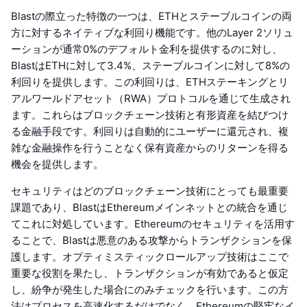
Blastの際立った特徴の一つは、ETHとステーブルコインの両
方に対するネイティブな利回り機能です。他のLayer 2ソリュ
ーションが通常0%のデフォルト金利を提供するのに対し、
BlastはETHに対して3.4%、ステーブルコインに対して8%の
利回りを提供します。この利回りは、ETHステーキングとリ
アルワールドアセット（RWA）プロトコルを通じて生成され
ます。これらはブロックチェーン技術と有形資産を結びつけ
る金融手段です。利回りは自動的にユーザーに還元され、複
雑な金融操作を行うことなく保有資産からのリターンを得る
機会を提供します。
セキュリティはどのブロックチェーン技術にとっても最重要
課題であり、BlastはEthereumメインネットとの統合を通じ
てこれに対処しています。Ethereumのセキュリティを活用す
ることで、Blastは悪意のある攻撃からトランザクションを保
護します。オプティミスティックロールアップ技術はここで
重要な役割を果たし、トランザクションが有効であると仮定
し、紛争が発生した場合にのみチェックを行います。この方
法はプロセスを高速化するだけでなく、Ethereumの堅牢なイ