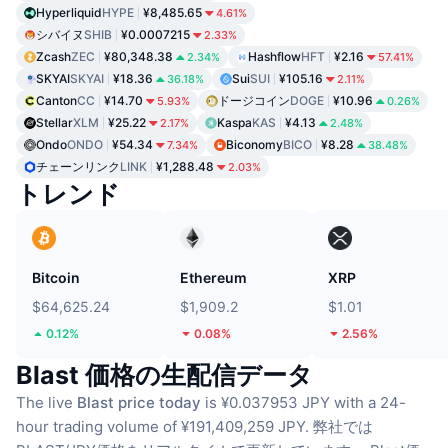
Hyperliquid
HYPE
¥8,485.65
4.61%
シバイヌ
SHIB
¥0.0007215
2.33%
Zcash
ZEC
¥80,348.38
Hashflow
HFT
¥2.16
2.34%
57.41%
SKYAI
SKYAI
¥18.36
Sui
SUI
¥105.16
36.18%
2.11%
Canton
CC
¥14.70
ドージコイン
DOGE
¥10.96
5.93%
0.26%
Stellar
XLM
¥25.22
Kaspa
KAS
¥4.13
2.17%
2.48%
Ondo
ONDO
¥54.34
Biconomy
BICO
¥8.28
7.34%
38.48%
チェーンリンク
LINK
¥1,288.48
2.03%
トレンド
Bitcoin
Ethereum
XRP
$64,625.24
$1,909.2
$1.01
0.12%
0.08%
2.56%
Blast 価格の生配信データ
The live
Blast price today
is ¥0.037953 JPY with a 24-
hour trading volume of ¥191,409,259 JPY.
弊社では