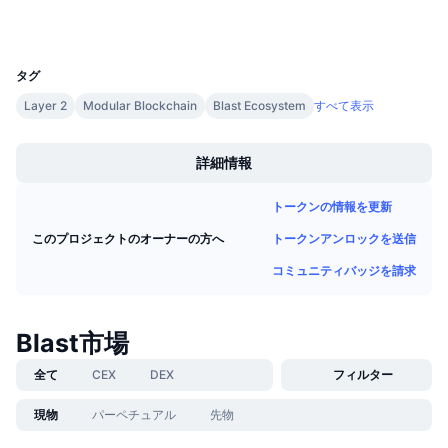
ウォレット
今後の販売予定
ファンディングレート
学んで稼ぐ
UCID
28480
タグ
カレンダー
Layer 2
Modular Blockchain
Blast Ecosystem
すべて表示
Boost
ICOカレンダー
詳細情報
イベントカレンダー
トークンの情報を更新
トークンアンロックを送信
このプロジェクトのオーナーの方へ
コミュニティバッジを請求
Blast市場
全て
CEX
DEX
フィルター
現物
パーペチュアル
先物