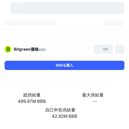
暗号資産
ダッシュボード
暗号資産
DexScan
市場数
ランキング
Bitgreen
価格
181
BBB
シグナル
取引所
カテゴリー
New
市況概要
BBBを購入
人気急上昇
コミュニティ
過去のスナップショット
現物市場
中央集権型取引所
新規
フィード
API
トークンのロック解除
暗号資産の数
現物
総供給量
最大供給量
499.97M BBB
--
値上がり銘柄
トピック
利回り
プロダクト
ビットコイントレジャリー
デリバティブ
API
自己申告供給量
ミームエクスプローラー
42.92M BBB
ライブ
実世界資産
BNBトレジャリー
プロダクト
暗号資産API
分散型取引所
ウェブサイト
Website