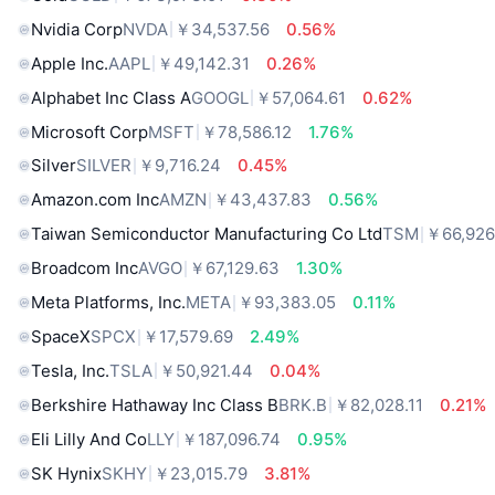
Nvidia Corp
NVDA
￥34,537.56
0.56%
Apple Inc.
AAPL
￥49,142.31
0.26%
Alphabet Inc Class A
GOOGL
￥57,064.61
0.62%
Microsoft Corp
MSFT
￥78,586.12
1.76%
Silver
SILVER
￥9,716.24
0.45%
Amazon.com Inc
AMZN
￥43,437.83
0.56%
Taiwan Semiconductor Manufacturing Co Ltd
TSM
￥66,926
Broadcom Inc
AVGO
￥67,129.63
1.30%
Meta Platforms, Inc.
META
￥93,383.05
0.11%
SpaceX
SPCX
￥17,579.69
2.49%
Tesla, Inc.
TSLA
￥50,921.44
0.04%
Berkshire Hathaway Inc Class B
BRK.B
￥82,028.11
0.21%
Eli Lilly And Co
LLY
￥187,096.74
0.95%
SK Hynix
SKHY
￥23,015.79
3.81%