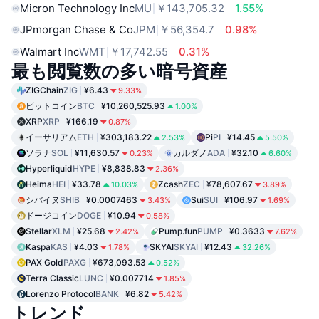
Micron Technology Inc
MU
￥143,705.32
1.55%
JPmorgan Chase & Co
JPM
￥56,354.7
0.98%
Walmart Inc
WMT
￥17,742.55
0.31%
最も閲覧数の多い暗号資産
ZIGChain
ZIG
¥6.43
9.33%
ビットコイン
BTC
¥10,260,525.93
1.00%
XRP
XRP
¥166.19
0.87%
イーサリアム
ETH
¥303,183.22
Pi
PI
¥14.45
2.53%
5.50%
ソラナ
SOL
¥11,630.57
カルダノ
ADA
¥32.10
0.23%
6.60%
Hyperliquid
HYPE
¥8,838.83
2.36%
Heima
HEI
¥33.78
Zcash
ZEC
¥78,607.67
10.03%
3.89%
シバイヌ
SHIB
¥0.0007463
Sui
SUI
¥106.97
3.43%
1.69%
ドージコイン
DOGE
¥10.94
0.58%
Stellar
XLM
¥25.68
Pump.fun
PUMP
¥0.3633
2.42%
7.62%
Kaspa
KAS
¥4.03
SKYAI
SKYAI
¥12.43
1.78%
32.26%
PAX Gold
PAXG
¥673,093.53
0.52%
Terra Classic
LUNC
¥0.007714
1.85%
Lorenzo Protocol
BANK
¥6.82
5.42%
トレンド