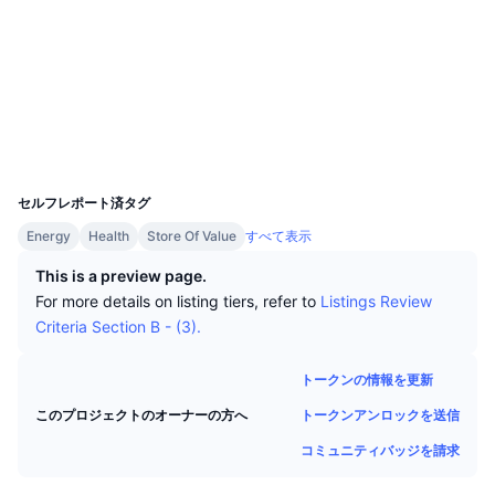
トップトレーダー
記事一覧
取引所の流入/流出
DEX API
コンバーター
ソーシャルメディア
リーダーボード
現物
コントラクト一覧
0xc7b7...5F6a5E
センチメント
エンタープライズ
ニュースレター
2.8
インジケーター
トレンド
デリバティブ
評価(CertiK)
エクスプローラー
basescan.org
料金
CMC Launch
上場予定
恐怖と強欲指数・
ウォレット
UCID
リソース
CMCラボ
33804
最近追加されたコイン
アルトコインシーズンインデックス
セルフレポート済タグ
CMC Max
上昇率上位＆下落率上位
市場サイクル指標
Energy
Health
Store Of Value
すべて表示
ドキュメンテーション
This is a preview page.
トップニュース
訪問数最多
ビットコインのドミナンス
For more details on listing tiers, refer to
Listings Review
よくある質問
Criteria Section B - (3).
Telegramボット
コミュニティセンチメント
CoinMarketCap 20インデックス
AIインテグレーション
トークンの情報を更新
広告掲載について
チェーンランキング
CoinMarketCap 100インデックス
トークンアンロックを送信
このプロジェクトのオーナーの方へ
CMCエージェントハブ
コミュニティバッジを請求
予測市場
ETFフロー
サイトウィジェット
スキルマーケットプレイス