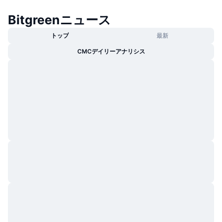
トレンド
暗号資産ETF
学ぶ
CMC MCP
Bitgreenニュース
新着
ビットコインETF
トップ
最新
x402
ニュース
CMCデイリーアナリシス
クリプト
イーサリアムETF
アカデミー
政治
テクニカル分析
リサーチ
スポーツ
RSI
ビデオ一覧
ファイナンス
MACD
暗号資産用語集
テック
デリバティブ
キャンペーン
NFT
概要
エアドロップ
NFT総合統計
清算
ダイヤモンド・リワード