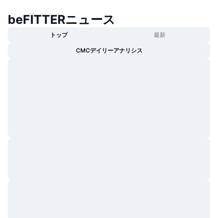
トレンド
暗号資産ETF
学ぶ
CMC MCP
beFITTERニュース
新着
ビットコインETF
トップ
最新
x402
ニュース
CMCデイリーアナリシス
クリプト
イーサリアムETF
アカデミー
政治
テクニカル分析
リサーチ
スポーツ
RSI
ビデオ一覧
ファイナンス
MACD
暗号資産用語集
テック
デリバティブ
キャンペーン
NFT
概要
エアドロップ
NFT総合統計
清算
ダイヤモンド・リワード