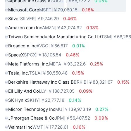
Alphabet Inc Class A
GOOGL
￥56,732.2
0.05%
Microsoft Corp
MSFT
￥79,060.15
0.18%
Silver
SILVER
￥9,746.29
0.46%
Amazon.com Inc
AMZN
￥43,074.92
0.13%
Taiwan Semiconductor Manufacturing Co Ltd
TSM
￥66,286
Broadcom Inc
AVGO
￥66,617
0.01%
SpaceX
SPCX
￥18,106.54
0.46%
Meta Platforms, Inc.
META
￥93,222.6
0.25%
Tesla, Inc.
TSLA
￥50,550.48
0.15%
Berkshire Hathaway Inc Class B
BRK.B
￥83,021.67
0.15%
Eli Lilly And Co
LLY
￥188,727.05
0.09%
SK Hynix
SKHY
￥22,777.18
0.14%
Micron Technology Inc
MU
￥139,973.19
0.27%
JPmorgan Chase & Co
JPM
￥56,407.52
0.09%
Walmart Inc
WMT
￥17,728.61
0.16%