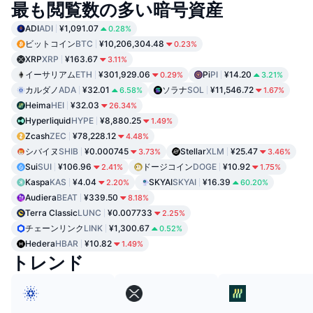
最も閲覧数の多い暗号資産
ADI
ADI
¥1,091.07
0.28%
ビットコイン
BTC
¥10,206,304.48
0.23%
XRP
XRP
¥163.67
3.11%
イーサリアム
ETH
¥301,929.06
Pi
PI
¥14.20
0.29%
3.21%
カルダノ
ADA
¥32.01
ソラナ
SOL
¥11,546.72
6.58%
1.67%
Heima
HEI
¥32.03
26.34%
Hyperliquid
HYPE
¥8,880.25
1.49%
Zcash
ZEC
¥78,228.12
4.48%
シバイヌ
SHIB
¥0.000745
Stellar
XLM
¥25.47
3.73%
3.46%
Sui
SUI
¥106.96
ドージコイン
DOGE
¥10.92
2.41%
1.75%
Kaspa
KAS
¥4.04
SKYAI
SKYAI
¥16.39
2.20%
60.20%
Audiera
BEAT
¥339.50
8.18%
Terra Classic
LUNC
¥0.007733
2.25%
チェーンリンク
LINK
¥1,300.67
0.52%
Hedera
HBAR
¥10.82
1.49%
トレンド