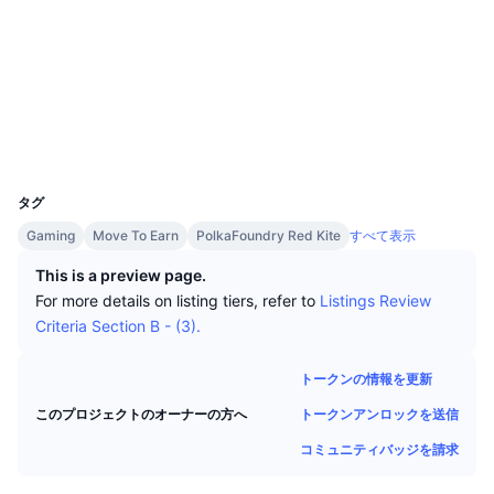
トップトレーダー
記事一覧
取引所の流入/流出
DEX API
コンバーター
ソーシャルメディア
リーダーボード
現物
コントラクト一覧
0xef7d...ad9dcd
センチメント
エンタープライズ
ニュースレター
3.3
インジケーター
トレンド
デリバティブ
評価(CertiK)
エクスプローラー
bscscan.com
料金
CMC Launch
上場予定
恐怖と強欲指数・
ウォレット
UCID
リソース
CMCラボ
20403
最近追加されたコイン
アルトコインシーズンインデックス
タグ
CMC Max
上昇率上位＆下落率上位
市場サイクル指標
Gaming
Move To Earn
PolkaFoundry Red Kite
すべて表示
ドキュメンテーション
This is a preview page.
トップニュース
訪問数最多
ビットコインのドミナンス
For more details on listing tiers, refer to
Listings Review
よくある質問
Criteria Section B - (3).
Telegramボット
コミュニティセンチメント
CoinMarketCap 20インデックス
AIインテグレーション
トークンの情報を更新
広告掲載について
チェーンランキング
CoinMarketCap 100インデックス
トークンアンロックを送信
このプロジェクトのオーナーの方へ
CMCエージェントハブ
コミュニティバッジを請求
予測市場
ETFフロー
サイトウィジェット
スキルマーケットプレイス