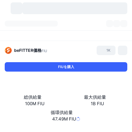
暗号資産
ダッシュボード
暗号資産
DexScan
市場数
ランキング
beFITTER
価格
1K
FIU
シグナル
取引所
カテゴリー
New
市況概要
FIUを購入
人気急上昇
コミュニティ
過去のスナップショット
現物市場
中央集権型取引所
新規
フィード
API
トークンのロック解除
暗号資産の数
現物
総供給量
最大供給量
100M FIU
1B FIU
値上がり銘柄
トピック
利回り
プロダクト
ビットコイントレジャリー
デリバティブ
API
循環供給量
ミームエクスプローラー
47.49M FIU
ライブ
実世界資産
BNBトレジャリー
プロダクト
暗号資産API
分散型取引所
ウェブサイト
Website
Whitepaper