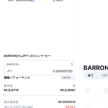
ウェブサイト
Website
ソーシャルメディア
0x9361...13b331
コントラクト一覧
エクスプローラー
etherscan.io
ウォレット
UCID
31345
BARRONからJPYへのコンバーター
BARRON
BARRO
JPY
全て
CEX
価格パフォーマンス
24時間
最安値
高
¥
0.0
9719
¥
0.0
9987
7
7
過去最高値
¥0.0005016
Nov 15, 2025
(
9m ago
)
-99.98
%