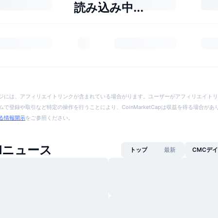
読み込み中...
ジには、アフィリエイトリンクが含まれている場合がります。ユーザーがアフィリエイトリ
で登録や取引など特定の操作を行うことにより、CoinMarketCapは収益を得る場合が
る情報開示
をご参照ください。
ONニュース
トップ
最新
CMCデ