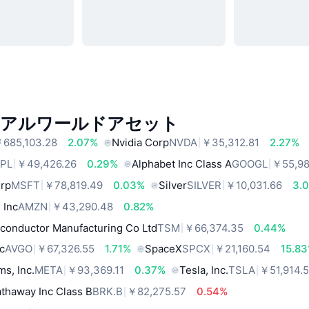
リアルワールドアセット
685,103.28
2.07%
Nvidia Corp
NVDA
￥35,312.81
2.27%
PL
￥49,426.26
0.29%
Alphabet Inc Class A
GOOGL
￥55,98
orp
MSFT
￥78,819.49
0.03%
Silver
SILVER
￥10,031.66
3.
 Inc
AMZN
￥43,290.48
0.82%
conductor Manufacturing Co Ltd
TSM
￥66,374.35
0.44%
c
AVGO
￥67,326.55
1.71%
SpaceX
SPCX
￥21,160.54
15.8
ms, Inc.
META
￥93,369.11
0.37%
Tesla, Inc.
TSLA
￥51,914.
thaway Inc Class B
BRK.B
￥82,275.57
0.54%