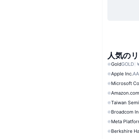
人気の
Gold
GOLD
￥
Apple Inc.
AA
Microsoft C
Amazon.com
Taiwan Semi
Broadcom In
Meta Platfor
Berkshire Ha