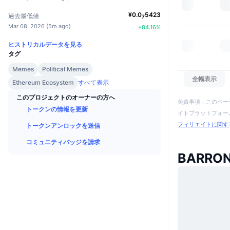
¥
0.0
5423
過去最低値
7
Mar 08, 2026
(
5m ago
)
+
84.16
%
ヒストリカルデータを見る
タグ
Memes
Political Memes
全幅表示
Ethereum Ecosystem
すべて表示
このプロジェクトのオーナーの方へ
免責事項：このペー
トークンの情報を更新
イトプラットフォーム
フィリエイトに関す
トークンアンロックを送信
コミュニティバッジを請求
BARR