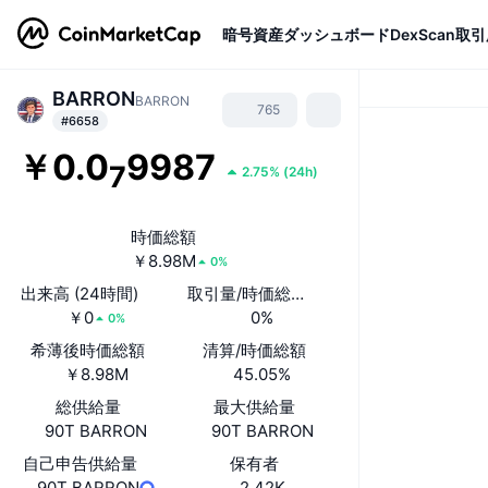
暗号資産
ダッシュボード
DexScan
取引
BARRON
BARRON
765
#6658
￥0.0
9987
7
2.75%
(
24h
)
時価総額
￥8.98M
0%
出来高 (24時間)
取引量/時価総額(24時間)
￥0
0%
0%
希薄後時価総額
清算/時価総額
￥8.98M
45.05%
総供給量
最大供給量
90T BARRON
90T BARRON
自己申告供給量
保有者
90T BARRON
2.42K