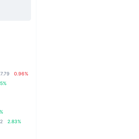
7.79
0.96%
05%
3%
52
2.83%