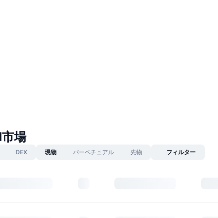
N市場
DEX
現物
パーペチュアル
先物
フィルター