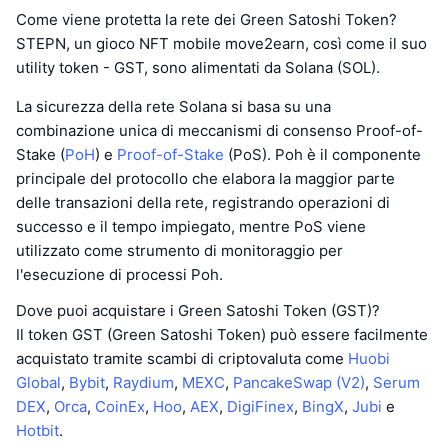
Come viene protetta la rete dei Green Satoshi Token?
STEPN, un gioco NFT mobile move2earn, così come il suo
utility token - GST, sono alimentati da Solana (SOL).
La sicurezza della rete Solana si basa su una
combinazione unica di meccanismi di consenso Proof-of-
Stake (
PoH
) e
Proof-of-Stake
(PoS). Poh è il componente
principale del protocollo che elabora la maggior parte
delle transazioni della rete, registrando operazioni di
successo e il tempo impiegato, mentre PoS viene
utilizzato come strumento di monitoraggio per
l'esecuzione di processi Poh.
Dove puoi acquistare i Green Satoshi Token (GST)?
Il token GST (Green Satoshi Token) può essere facilmente
acquistato tramite scambi di criptovaluta come
Huobi
Global
,
Bybit
,
Raydium
,
MEXC
,
PancakeSwap (V2)
,
Serum
DEX
,
Orca
,
CoinEx
,
Hoo
,
AEX
,
DigiFinex
,
BingX
,
Jubi
e
Hotbit
.