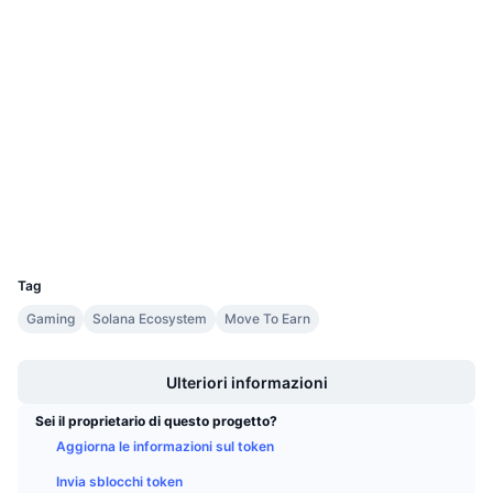
Prossime vendite
Tassi di finanziamento
Social
Impara e guadagna
Contratti
AFbX8o...4Y2AdB
3.6
Calendari
Valutazione (CertiK)
solscan.io
Esploratori
Calendario ICO
Wallets
Calendario eventi
UCID
16352
Tag
Gaming
Solana Ecosystem
Move To Earn
Boost
Ulteriori informazioni
Sei il proprietario di questo progetto?
Aggiorna le informazioni sul token
Invia sblocchi token