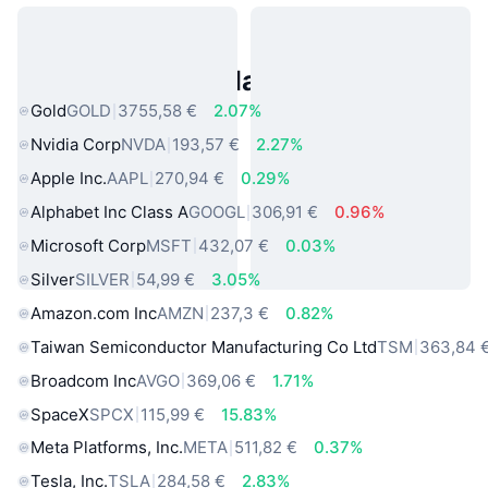
Asset reali popolari
Gold
GOLD
3755,58 €
2.07%
Nvidia Corp
NVDA
193,57 €
2.27%
Apple Inc.
AAPL
270,94 €
0.29%
Alphabet Inc Class A
GOOGL
306,91 €
0.96%
Microsoft Corp
MSFT
432,07 €
0.03%
Silver
SILVER
54,99 €
3.05%
Amazon.com Inc
AMZN
237,3 €
0.82%
Taiwan Semiconductor Manufacturing Co Ltd
TSM
363,84 
Broadcom Inc
AVGO
369,06 €
1.71%
SpaceX
SPCX
115,99 €
15.83%
Meta Platforms, Inc.
META
511,82 €
0.37%
Tesla, Inc.
TSLA
284,58 €
2.83%