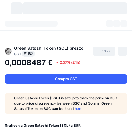
Criptovalute
Dashboard
Criptovalute
DexScan
Green Satoshi Token (SOL)
prezzo
Mercati
Classifica
132K
#1182
GST
0,0008487 €
Segnali
Scambi
Categorie
New
2.57%
(
24h
)
Panoramica di mercato
Di tendenza
Community
Istantanee storiche
Mercato Spot
Scambi centralizzati
Compra GST
Nuovo
Feed
API
Sblocchi di token
N. di criptovalute
Spot
Green Satoshi Token (BSC) is set up to track the price on BSC
due to price discrepancy between BSC and Solana. Green
In Rialzo
Argomenti
Rendimenti
Prodotti
Bitcoin Tesorerie
Derivati
API
Satoshi Token on BSC can be found
here
.
Explorer meme
Live
Risorse del mondo reale
BNB Tesorerie
Prodotti
API Crypto
Exchange decentralizzati
Grafico da Green Satoshi Token (SOL) a EUR