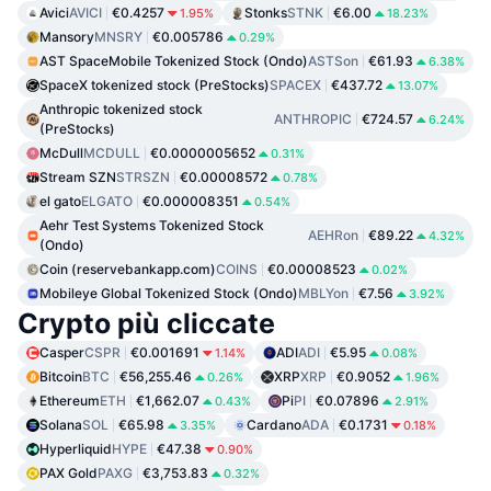
Avici
AVICI
€0.4257
Stonks
STNK
€6.00
1.95%
18.23%
Mansory
MNSRY
€0.005786
0.29%
AST SpaceMobile Tokenized Stock (Ondo)
ASTSon
€61.93
6.38%
SpaceX tokenized stock (PreStocks)
SPACEX
€437.72
13.07%
Anthropic tokenized stock
ANTHROPIC
€724.57
6.24%
(PreStocks)
McDull
MCDULL
€0.0000005652
0.31%
Stream SZN
STRSZN
€0.00008572
0.78%
el gato
ELGATO
€0.000008351
0.54%
Aehr Test Systems Tokenized Stock
AEHRon
€89.22
4.32%
(Ondo)
Coin (reservebankapp.com)
COINS
€0.00008523
0.02%
Mobileye Global Tokenized Stock (Ondo)
MBLYon
€7.56
3.92%
Crypto più cliccate
Casper
CSPR
€0.001691
ADI
ADI
€5.95
1.14%
0.08%
Bitcoin
BTC
€56,255.46
XRP
XRP
€0.9052
0.26%
1.96%
Ethereum
ETH
€1,662.07
Pi
PI
€0.07896
0.43%
2.91%
Solana
SOL
€65.98
Cardano
ADA
€0.1731
3.35%
0.18%
Hyperliquid
HYPE
€47.38
0.90%
PAX Gold
PAXG
€3,753.83
0.32%