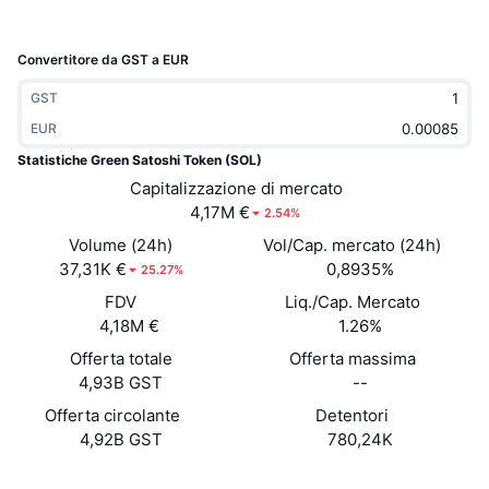
Di tendenza
ETF crypto
Impara
CMC MCP
Convertitore da GST a EUR
Novità
ETF su Bitcoin
x402
Notizie
GST
Cripto
ETF su Ethereum
EUR
Academy
Statistiche Green Satoshi Token (SOL)
Politica
Capitalizzazione di mercato
Analisi tecnica
Ricerca
4,17M €
2.54%
Sport
Volume (24h)
RSI
Vol/Cap. mercato (24h)
Video
37,31K €
0,8935%
25.27%
Finanza
MACD
Glossario
FDV
Liq./Cap. Mercato
4,18M €
1.26%
Tecnologia
Offerta totale
Offerta massima
Derivati
Campagne
4,93B GST
--
NFT
Offerta circolante
Detentori
Panoramica
Airdrop
4,92B GST
780,24K
Statistiche NFT generali
Liquidazioni
Diamanti ricompensa
Sito web
Website
Whitepaper