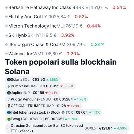
Berkshire Hathaway Inc Class B
BRK.B
451,01 €
0.54%
Eli Lilly And Co
LLY
1025,84 €
0.52%
Micron Technology Inc
MU
761,19 €
0.44%
SK Hynix
SKHY
119,5 €
3.92%
JPmorgan Chase & Co
JPM
309,79 €
0.34%
Walmart Inc
WMT
96,69 €
0.20%
Token popolari sulla blockhain
Solana
Solana
SOL
€63.90
1.68%
Pump.fun
PUMP
€0.001955
5.63%
Jupiter
JUP
€0.156
0.41%
Pudgy Penguins
PENGU
€0.005284
1.76%
OFFICIAL TRUMP
TRUMP
€1.28
1.28%
Intel tokenized stock (xStock)
INTCX
€87.64
1.11%
Fwog (SOL)
FWOG
€0.003651
2.74%
Direxion Semiconductor Bull 3X tokenized
SOXLx
€121.84
4.59%
ETF (xStock)