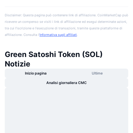
Disclaimer: Questa pagina può contenere link di affiliazione. CoinMarketCap può
ricevere un compenso se visiti i link di affiliazione ed esegui determinate azioni,
tra cui l'iscrizione e l'esecuzione di transazioni, tramite queste piattaforme di
affiliazione. Consulta l'
Informativa sugli affiliati
.
Green Satoshi Token (SOL)
Notizie
Inizio pagina
Ultime
Analisi giornaliera CMC