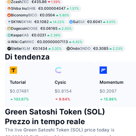
Zcash
ZEC
€435.86
1.59%
Shiba Inu
SHIB
€0.000004047
1.57%
Biconomy
BICO
€0.0504
5.80%
SKYAI
SKYAI
€0.1082
Sui
SUI
€0.6041
14.22%
4.01%
Dogecoin
DOGE
€0.06165
2.02%
Kaspa
KAS
€0.0231
2.39%
Wiki Cat
WKC
€0.00000007113
4.42%
Stellar
XLM
€0.1434
Ondo
ONDO
€0.3085
3.32%
2.23%
Di tendenza
Tutorial
Cysic
Momentum
$0.07481
$0.8154
$0.2097
102.67%
9.64%
15.86%
Green Satoshi Token (SOL)
Prezzo in tempo reale
The live
Green Satoshi Token (SOL) price today
is