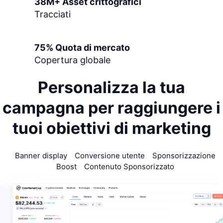
38M+ Asset crittografici
Prossime vendite
Tracciati
Tassi di finanziamento
Impara e guadagna
Calendari
75% Quota di mercato
Copertura globale
Calendario ICO
Personalizza la tua
Calendario eventi
campagna per
raggiungere i
tuoi obiettivi di marketing
Banner display
Conversione utente
Sponsorizzazione
Boost
Contenuto Sponsorizzato