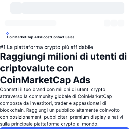
Criptovalute
Dashboard
Criptovalute
Ads
CoinMarketCap Ads
Boost
Contact Sales
#1 La piattaforma crypto più affidabile
DexScan
Mercati
Classifica
Raggiungi milioni di utenti di
Segnali
Scambi
Categorie
New
Panoramica di mercato
criptovalute con
Di tendenza
Community
Istantanee storiche
Mercato Spot
Scambi centralizzati
CoinMarketCap Ads
Nuovo
Feed
Connetti il tuo brand con milioni di utenti crypto
API
Sblocchi di token
N. di criptovalute
Spot
attraverso la community globale di CoinMarketCap
In Rialzo
Argomenti
composta da investitori, trader e appassionati di
Rendimenti
Prodotti
Bitcoin Tesorerie
Derivati
API
blockchain. Raggiungi un pubblico altamente coinvolto
Explorer meme
Live
con posizionamenti pubblicitari premium display e nativi
Risorse del mondo reale
BNB Tesorerie
Prodotti
API Crypto
Exchange decentralizzati
sulla principale piattaforma crypto al mondo.