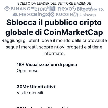
SCELTO DA LEADER DEL SETTORE E AZIENDE
Di tendenza
ETF crypto
Impara
CMC MCP
Novità
ETF su Bitcoin
x402
Sblocca il
pubblico cripto
Notizie
Cripto
ETF su Ethereum
globale
di CoinMarketCap
Academy
Politica
Raggiungi gli utenti dove il mondo delle criptovalute
Analisi tecnica
Ricerca
segue i mercati, scopre nuovi progetti e si tiene
Sport
informato.
RSI
Video
Finanza
1B+ Visualizzazioni di pagina
MACD
Glossario
Ogni mese
Tecnologia
Derivati
Campagne
30M+ Utenti attivi
NFT
Panoramica
Visite mensili
Airdrop
Statistiche NFT generali
Liquidazioni
Diamanti ricompensa