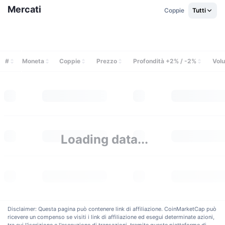
Mercati
Coppie
Tutti
#
Moneta
Coppie
Prezzo
Profondità +2% / -2%
Vol
Loading data...
Disclaimer: Questa pagina può contenere link di affiliazione. CoinMarketCap può
ricevere un compenso se visiti i link di affiliazione ed esegui determinate azioni,