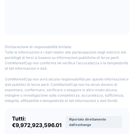
eccezione dei paesi con limitazioni del servizio come Stati Uniti,
Prossime vendite
Tassi di finanziamento
Singapore, Cuba, Crimea, Sebastopoli, Iran, Siria, Corea del Nord, Sudan,
Impara e guadagna
Cina continentale.
Quali monete sono supportate da Bybit?
Calendari
Bybit ha oltre 100 criptovalute quotate e più di 300 coppie di trading spot,
Calendario ICO
tra cui le principali monete come:
BTC
,
ETH
,
BIT
,
SOL
,
APE
,
DYDX
,
LTC
,
Dichiarazione di responsabilità limitata:
DOGE
,
AVAX
,
MATIC
,
DOT
e altre ancora.
Tutte le informazioni e i dati relativi alle partecipazioni negli indirizzi dei
Calendario eventi
portafogli di terzi si basano su informazioni pubbliche di terze parti.
Quanto costano le commissioni Bybit?
CoinMarketCap non conferma né verifica l'accuratezza o la tempestività
di tali informazioni e dati.
Bybit applica una struttura tariffaria a più livelli basata sul modello
maker-
CoinMarketCap non avrà alcuna responsabilità per queste informazioni e
taker
. I livelli includono: non-VIP, VIP 1, VIP 2, VIP 3, Pro 1, Pro 2 e Pro 3. Per
dati pubblici di terze parti. CoinMarketCap non ha alcun dovere di
gli utenti di livello non VIP, le spese di fabbricazione e acquisizione sono
esaminare, confermare, verificare o eseguire in altro modo alcuna
del 0,10% per il trading spot e del 0,06% (taker) e del 0,01% (maker) per il
indagine o investigazione sulla completezza, accuratezza, sufficienza,
perpetual trading e per i futures. Per Pro 3, le commissioni di trading spot
integrità, affidabilità o tempestività di tali informazioni o dati forniti.
sono pari al 0,02% (taker) e al 0% (maker), mentre le commissioni di trading
derivati sono pari al 0,03% (taker) e al 0% (maker).
Tutti:
Riportato direttamente
È possibile utilizzare la leva finanziaria o il
€9,972,923,596.01
dall'exchange
Margine Trading su Bybit?