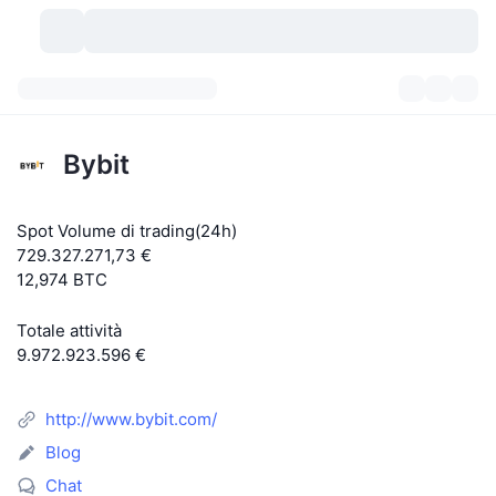
Criptovalute
Dashboard
Criptovalute
Bybit
DexScan
Mercati
Classifica
Spot Volume di trading(24h)
Segnali
Scambi
Categorie
New
Panoramica di mercato
729.327.271,73 €
12,974 BTC
Di tendenza
Community
Istantanee storiche
Mercato Spot
Scambi centralizzati
Totale attività
Nuovo
Feed
API
Sblocchi di token
N. di criptovalute
Spot
9.972.923.596 €
In Rialzo
Argomenti
Rendimenti
Prodotti
Bitcoin Tesorerie
Derivati
API
http://www.bybit.com/
Explorer meme
Live
Risorse del mondo reale
BNB Tesorerie
Blog
Prodotti
API Crypto
Exchange decentralizzati
Chat