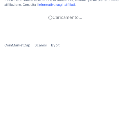
tra cui l'iscrizione e l'esecuzione di transazioni, tramite queste piattaforme di
affiliazione. Consulta l'
Informativa sugli affiliati
.
Caricamento...
CoinMarketCap
Scambi
Bybit