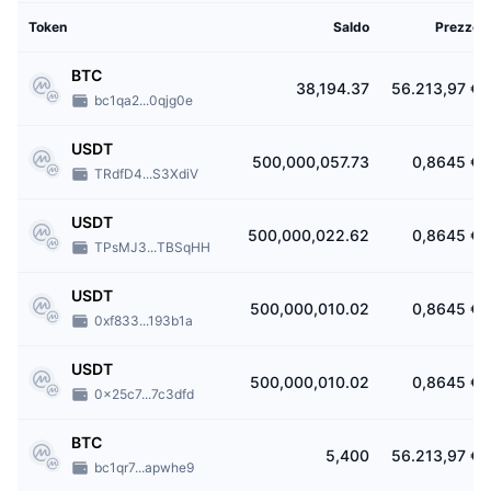
Token
Saldo
Prezzo
Il mercato di scambio offre anche la possibilità di fare trading con
leva
fino
a 100X su prodotti derivati di criptovalute. I prodotti disponibili includono
BTC
BTC/USD, ETH/USD, XRP/USD, EOS/USD e contratti perpetual. Anche gli
38,194.37
56.213,97 €
utenti possono utilizzare l'
isolated margin
e il
cross margin
. I clienti hanno
bc1qa2...0qjg0e
accesso a Inverse perpetuals, crypto futures, opzioni di criptovaluta e ai
leveraged tokens.
USDT
500,000,057.73
0,8645 €
TRdfD4...S3XdiV
USDT
500,000,022.62
0,8645 €
TPsMJ3...TBSqHH
USDT
500,000,010.02
0,8645 €
0xf833...193b1a
USDT
500,000,010.02
0,8645 €
0x25c7...7c3dfd
BTC
5,400
56.213,97 €
bc1qr7...apwhe9