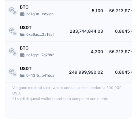
BTC
5,100
56.213,97 €
bc1q0n...edylgn
USDT
283,744,844.03
0,8645 €
0xa9ac...3a16af
BTC
4,200
56.213,97 €
bc1qqc...7g28h2
USDT
249,999,990.02
0,8645 €
0x13f5...b41dda
Vengono mostrati solo i wallet con un saldo superiore a 500.000
USD.
*
I saldi di questi wallet potrebbero comparire con ritardo