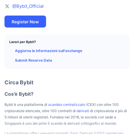
Migliori trader
Articoli
Afflussi/Deflussi degli Exchange
API DEX
Convertitore
Classifiche
@Bybit_Official
Spot
Sentiment
Impresa
Newsletter
Indicatori
Di tendenza
Derivati
Register Now
Prezzi
CMC Launch
In arrivo
Indice di paura e avidità
Lavori per Bybit?
Risorse
CMC Labs
Nuove
Indice stagionale altcoin
Aggiorna le informazioni sull'exchange
Submit Reserve Data
CMC Max
Vincitori e perdenti
Indicatori del ciclo di mercato
Documentazione
Notizie principali
Più visitato
Dominance Bitcoin
Circa Bybit
FAQ
Bot Telegram
Sentiment della comunità
CoinMarketCap 20 Index
Cos'è Bybit?
Integrazioni AI
Pubblicizzare
Bybit è una piattaforma di
scambio centralizzato
(CEX) con oltre 100
Classifica delle blockchain
CoinMarketCap 100 Index
criptovalute elencate, oltre 100 contratti di
derivati
di criptovaluta e più di
CMC Hub Agenti
5 milioni di utenti registrati. Fondata nel 2018, la società con sede a
Singapore è uno dei primi 5 scambi di derivati crittografici al mondo.
Mercati di previsione
Flussi ETF
Widget del sito
Mercato delle Competenze
La piattaforma offre i seguenti prodotti:
Spot
, Derivati (USDT
perpetuals
,