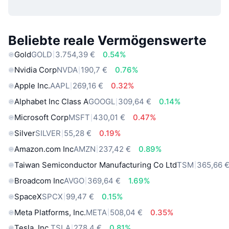
Beliebte reale Vermögenswerte
Gold
GOLD
3.754,39 €
0.54%
Nvidia Corp
NVDA
190,7 €
0.76%
Apple Inc.
AAPL
269,16 €
0.32%
Alphabet Inc Class A
GOOGL
309,64 €
0.14%
Microsoft Corp
MSFT
430,01 €
0.47%
Silver
SILVER
55,28 €
0.19%
Amazon.com Inc
AMZN
237,42 €
0.89%
Taiwan Semiconductor Manufacturing Co Ltd
TSM
365,66 
Broadcom Inc
AVGO
369,64 €
1.69%
SpaceX
SPCX
99,47 €
0.15%
Meta Platforms, Inc.
META
508,04 €
0.35%
Tesla, Inc.
TSLA
278,4 €
0.81%