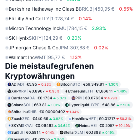
Berkshire Hathaway Inc Class B
BRK.B
450,95 €
0.55%
Eli Lilly And Co
LLY
1.028,74 €
0.14%
Micron Technology Inc
MU
784,15 €
2.93%
SK Hynix
SKHY
124,29 €
0.20%
JPmorgan Chase & Co
JPM
307,88 €
0.02%
Walmart Inc
WMT
95,77 €
1.13%
Die meistaufegrufenen
Kryptowährungen
ADI
ADI
€5.95
Bitcoin
BTC
€56,349.81
0.23%
1.30%
XRP
XRP
€0.8967
Ethereum
ETH
€1,666.11
0.95%
1.49%
Cardano
ADA
€0.1734
Pi
PI
€0.07634
5.07%
4.79%
Solana
SOL
€63.81
Hyperliquid
HYPE
€48.86
1.01%
2.90%
Shiba Inu
SHIB
€0.00000402
1.34%
Zcash
ZEC
€440.69
Hashflow
HFT
€0.01217
3.92%
50.31%
SKYAI
SKYAI
€0.09462
Heima
HEI
€0.2057
34.64%
10.49%
Sui
SUI
€0.5814
Stellar
XLM
€0.1388
0.14%
0.19%
Kaspa
KAS
€0.02255
2.80%