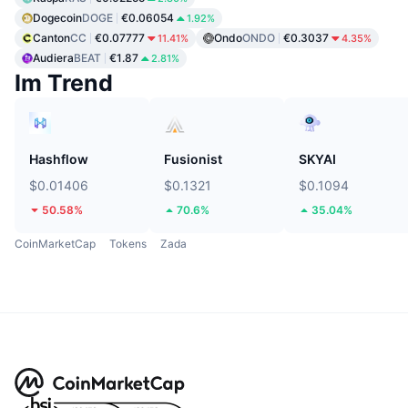
Dogecoin
DOGE
€0.06054
1.92%
Canton
CC
€0.07777
Ondo
ONDO
€0.3037
11.41%
4.35%
Audiera
BEAT
€1.87
2.81%
Im Trend
Hashflow
Fusionist
SKYAI
$0.01406
$0.1321
$0.1094
50.58%
70.6%
35.04%
CoinMarketCap
Tokens
Zada