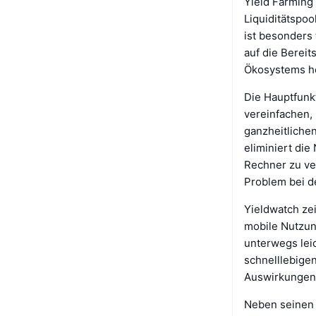
Yield Farming 
Liquiditätspoo
ist besonders 
auf die Bereit
Ökosystems h
Die Hauptfunk
vereinfachen, 
ganzheitlichen
eliminiert di
Rechner zu ve
Problem bei de
Yieldwatch zei
mobile Nutzung
unterwegs leic
schnelllebige
Auswirkungen 
Neben seinen p