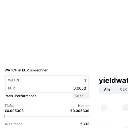
Website
Website
Soziale Medien
Verträge
0x7a9f...bec9b0
3.1
Bewertung (CertiK)
bscscan.com
Explorer
Wallets
UCID
8621
WATCH in EUR umrechnen
yieldwa
WATCH
EUR
Alle
CEX
Preis-Performance
24Std
Tiefst
Höchst
€0.005303
€0.005339
Allzeithoch
€3.13