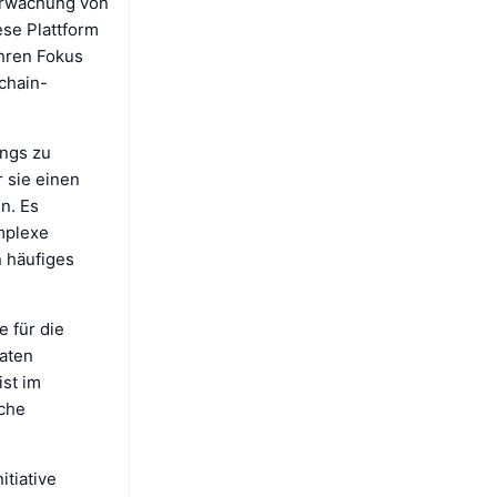
berwachung von
ese Plattform
ihren Fokus
kchain-
ings zu
 sie einen
n. Es
mplexe
 häufiges
e für die
Daten
ist im
iche
itiative