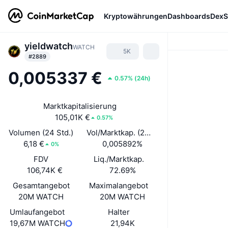
Kryptowährungen
Dashboards
DexS
yieldwatch
WATCH
5K
#2889
0,005337 €
0.57%
(
24h
)
Marktkapitalisierung
105,01K €
0.57%
Volumen (24 Std.)
Vol/Marktkap. (24 h)
6,18 €
0,005892%
0%
FDV
Liq./Marktkap.
106,74K €
72.69%
Gesamtangebot
Maximalangebot
20M WATCH
20M WATCH
Umlaufangebot
Halter
19,67M WATCH
21,94K