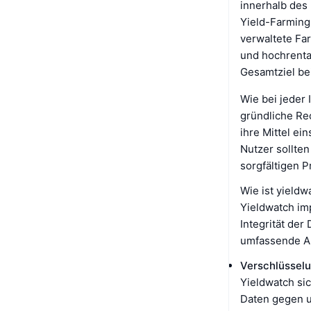
innerhalb des 
Yield-Farming
verwaltete Fa
und hochrenta
Gesamtziel be
Wie bei jeder 
gründliche Re
ihre Mittel ei
Nutzer sollte
sorgfältigen P
Wie ist yieldw
Yieldwatch im
Integrität de
umfassende An
Verschlüssel
Yieldwatch sic
Daten gegen u