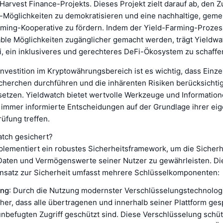
Harvest Finance-Projekts. Dieses Projekt zielt darauf ab, den 
-Möglichkeiten zu demokratisieren und eine nachhaltige, gemei
rming-Kooperative zu fördern. Indem der Yield-Farming-Prozes
ble Möglichkeiten zugänglicher gemacht werden, trägt Yieldw
i, ein inklusiveres und gerechteres DeFi-Ökosystem zu schaffe
Investition im Kryptowährungsbereich ist es wichtig, dass Einz
cherchen durchführen und die inhärenten Risiken berücksichtig
nsetzen. Yieldwatch bietet wertvolle Werkzeuge und Information
n immer informierte Entscheidungen auf der Grundlage ihrer ei
rüfung treffen.
atch gesichert?
plementiert ein robustes Sicherheitsframework, um die Sicherh
r Daten und Vermögenswerte seiner Nutzer zu gewährleisten. Di
satz zur Sicherheit umfasst mehrere Schlüsselkomponenten:
ung
: Durch die Nutzung modernster Verschlüsselungstechnologi
her, dass alle übertragenen und innerhalb seiner Plattform ge
nbefugten Zugriff geschützt sind. Diese Verschlüsselung schüt