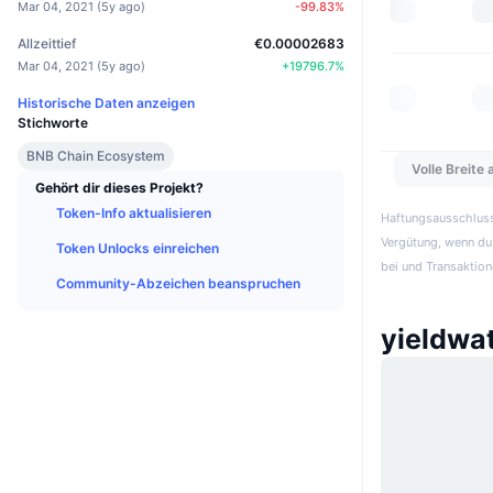
Mar 04, 2021
(
5y ago
)
-99.83
%
Allzeittief
€0.00002683
Mar 04, 2021
(
5y ago
)
+
19796.7
%
Historische Daten anzeigen
Stichworte
BNB Chain Ecosystem
Volle Breite
Gehört dir dieses Projekt?
Token-Info aktualisieren
Haftungsausschluss:
Vergütung, wenn du 
Token Unlocks einreichen
bei und Transaktion
Community-Abzeichen beanspruchen
yieldwa