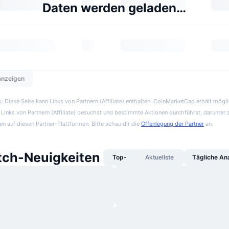
Daten werden geladen…
 anzeigen
 Diese Seite kann Links von Partnern (Affiliate) enthalten. CoinMarketCap erhält mögl
Links von Partnern (Affiliate) besuchst und bestimmte Aktionen durchführst, darunter 
en auf diesen Partner-Plattformen. Bitte schau dir die
Offenlegung der Partner
an.
tch-Neuigkeiten
Top-
Aktuellste
Tägliche An