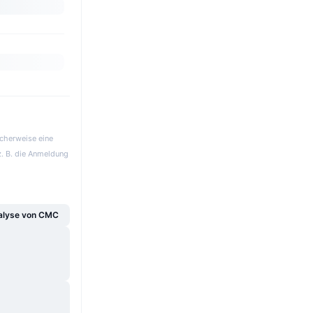
icherweise eine
z. B. die Anmeldung
alyse von CMC