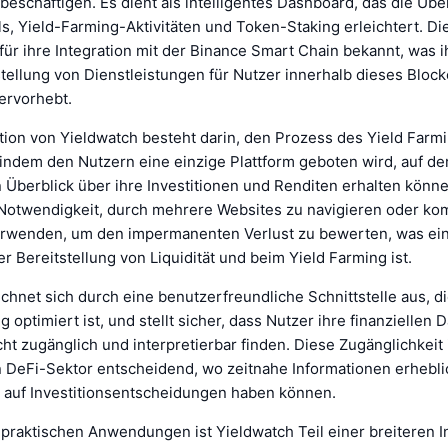
beschäftigen. Es dient als intelligentes Dashboard, das die Ü
ls, Yield-Farming-Aktivitäten und Token-Staking erleichtert. Di
für ihre Integration mit der Binance Smart Chain bekannt, was 
stellung von Dienstleistungen für Nutzer innerhalb dieses Bloc
ervorhebt.
tion von Yieldwatch besteht darin, den Prozess des Yield Farm
indem den Nutzern eine einzige Plattform geboten wird, auf der
 Überblick über ihre Investitionen und Renditen erhalten könne
e Notwendigkeit, durch mehrere Websites zu navigieren oder ko
rwenden, um den impermanenten Verlust zu bewerten, was ein
r Bereitstellung von Liquidität und beim Yield Farming ist.
chnet sich durch eine benutzerfreundliche Schnittstelle aus, di
 optimiert ist, und stellt sicher, dass Nutzer ihre finanziellen 
ht zugänglich und interpretierbar finden. Diese Zugänglichkeit 
n DeFi-Sektor entscheidend, wo zeitnahe Informationen erhebl
auf Investitionsentscheidungen haben können.
raktischen Anwendungen ist Yieldwatch Teil einer breiteren In