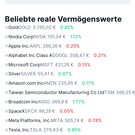
Beliebte reale Vermögenswerte
Gold
GOLD
3.765,02 €
0.85%
Nvidia Corp
NVDA
191,34 €
1.12%
Apple Inc.
AAPL
269,26 €
0.25%
Alphabet Inc Class A
GOOGL
308,47 €
0.21%
Microsoft Corp
MSFT
431,26 €
0.15%
Silver
SILVER
55,41 €
0.07%
Amazon.com Inc
AMZN
235,65 €
0.17%
Taiwan Semiconductor Manufacturing Co Ltd
TSM
366,35 
Broadcom Inc
AVGO
369,8 €
1.77%
SpaceX
SPCX
99,29 €
0.00%
Meta Platforms, Inc.
META
505,74 €
0.78%
Tesla, Inc.
TSLA
278,43 €
0.85%