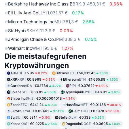
Berkshire Hathaway Inc Class B
BRK.B
450,31 €
0.66%
Eli Lilly And Co
LLY
1.031,67 €
0.17%
Micron Technology Inc
MU
781,3 €
2.58%
SK Hynix
SKHY
123,9 €
0.09%
JPmorgan Chase & Co
JPM
308,3 €
0.15%
Walmart Inc
WMT
95,6 €
1.27%
Die meistaufegrufenen
Kryptowährungen
ADI
ADI
€5.95
Bitcoin
BTC
€56,312.45
0.22%
1.30%
XRP
XRP
€0.8969
Ethereum
ETH
€1,665.88
0.89%
1.50%
Cardano
ADA
€0.1734
Pi
PI
€0.07622
4.72%
4.90%
Solana
SOL
€63.82
Hyperliquid
HYPE
€48.92
1.06%
3.10%
Shiba Inu
SHIB
€0.000004018
1.34%
Zcash
ZEC
€441.24
Hashflow
HFT
€0.01188
4.03%
48.81%
SKYAI
SKYAI
€0.09461
Heima
HEI
€0.1978
37.42%
12.58%
Sui
SUI
€0.5814
Stellar
XLM
€0.139
0.19%
0.35%
Kaspa
KAS
€0.0225
Dogecoin
DOGE
€0.0605
2.54%
1.84%