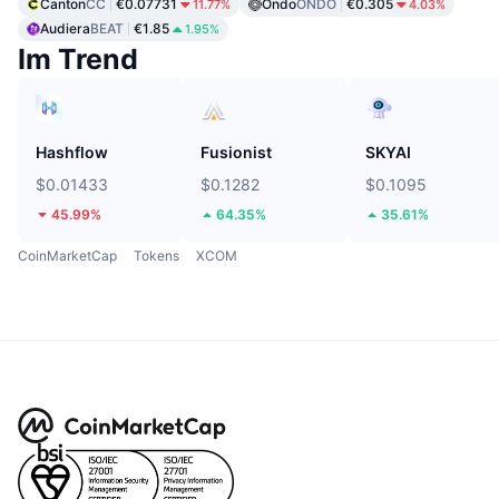
Canton
CC
€0.07731
Ondo
ONDO
€0.305
11.77%
4.03%
Audiera
BEAT
€1.85
1.95%
Im Trend
Hashflow
Fusionist
SKYAI
$0.01433
$0.1282
$0.1095
45.99%
64.35%
35.61%
CoinMarketCap
Tokens
XCOM