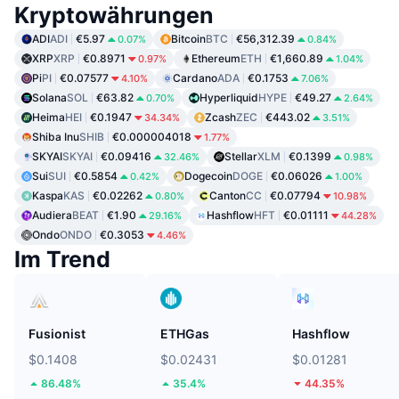
Kryptowährungen
ADI
ADI
€5.97
Bitcoin
BTC
€56,312.39
0.07%
0.84%
XRP
XRP
€0.8971
Ethereum
ETH
€1,660.89
0.97%
1.04%
Pi
PI
€0.07577
Cardano
ADA
€0.1753
4.10%
7.06%
Solana
SOL
€63.82
Hyperliquid
HYPE
€49.27
0.70%
2.64%
Heima
HEI
€0.1947
Zcash
ZEC
€443.02
34.34%
3.51%
Shiba Inu
SHIB
€0.000004018
1.77%
SKYAI
SKYAI
€0.09416
Stellar
XLM
€0.1399
32.46%
0.98%
Sui
SUI
€0.5854
Dogecoin
DOGE
€0.06026
0.42%
1.00%
Kaspa
KAS
€0.02262
Canton
CC
€0.07794
0.80%
10.98%
Audiera
BEAT
€1.90
Hashflow
HFT
€0.01111
29.16%
44.28%
Ondo
ONDO
€0.3053
4.46%
Im Trend
Fusionist
ETHGas
Hashflow
$0.1408
$0.02431
$0.01281
86.48%
35.4%
44.35%