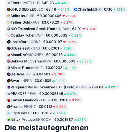
Ethereum
ETH
€1,649.23
0.44%
UNUS SED LEO
LEO
€8.46
Chainlink
LINK
€7.10
0.12%
1.13%
Shiba Inu
SHIB
€0.00000406
2.55%
Tether Gold
XAUt
€3,676.20
0.27%
NIO Tokenized Stock (Ondo)
NIOon
€4.01
0.95%
Cosplay Token
COT
€0.0005032
0.22%
LooksRare
LOOKS
€0.000197
2.87%
0xGasless
0XGAS
€0.02001
1.29%
MoonDAO
MOONEY
€0.00013
0.14%
Sekuya Multiverse
SKYA
€0.0003503
32.82%
Mirror Protocol
MIR
€0.002321
1.15%
DeHive
DHV
€0.04401
3.79%
Bware
INFRA
€0.04505
0.00%
Vanguard Value Tokenized ETF (Ondo)
VTVon
€196.64
0.13%
PEAKDEFI
PEAK
€0.00005345
0.07%
Kaizen Finance
KZEN
€0.000204
0.15%
Frontier
FRONT
€0.0112
0.24%
LightLink
LL
€0.001032
0.44%
Niftyx Protocol
SHROOM
€0.001687
0.13%
Die meistaufegrufenen