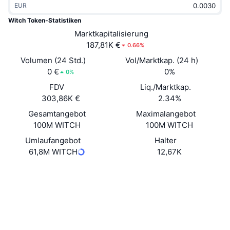
EUR
Im Trend
Krypto-ETFs
Lernen
CMC MCP
Witch Token-Statistiken
Neu
Marktkapitalisierung
Bitcoin-ETFs
x402
News
187,81K €
0.66%
Krypto
Ethereum-ETFs
Volumen (24 Std.)
Vol/Marktkap. (24 h)
Akademie
0 €
0%
0%
Politik
FDV
Liq./Marktkap.
Technische Analyse
Forschung/Recherche
303,86K €
2.34%
Sport
Gesamtangebot
Maximalangebot
RSI
Videos
100M WITCH
100M WITCH
Finanzen
MACD
Umlaufangebot
Halter
Wörterbuch
61,8M WITCH
12,67K
Technologie
Website
Website
Derivate
Kampagnen
Soziale Medien
NFT
Überblick
Airdrops
0xdc52...5bd236
Verträge
NFT-Statistiken insgesamt
Liquidationen
2.9
Diamant-Prämien
Bewertung (CertiK)