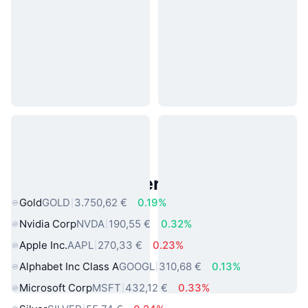
Beliebte reale Vermögenswerte
Gold
GOLD
3.750,62 €
0.19%
Nvidia Corp
NVDA
190,55 €
0.32%
Apple Inc.
AAPL
270,33 €
0.23%
Alphabet Inc Class A
GOOGL
310,68 €
0.13%
Microsoft Corp
MSFT
432,12 €
0.33%