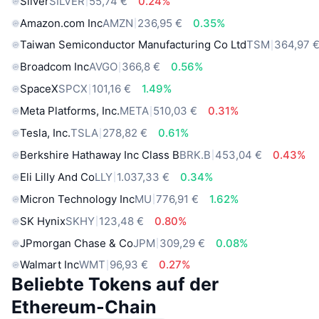
Silver
SILVER
55,74 €
0.24%
Amazon.com Inc
AMZN
236,95 €
0.35%
Taiwan Semiconductor Manufacturing Co Ltd
TSM
364,97 
Broadcom Inc
AVGO
366,8 €
0.56%
SpaceX
SPCX
101,16 €
1.49%
Meta Platforms, Inc.
META
510,03 €
0.31%
Tesla, Inc.
TSLA
278,82 €
0.61%
Berkshire Hathaway Inc Class B
BRK.B
453,04 €
0.43%
Eli Lilly And Co
LLY
1.037,33 €
0.34%
Micron Technology Inc
MU
776,91 €
1.62%
SK Hynix
SKHY
123,48 €
0.80%
JPmorgan Chase & Co
JPM
309,29 €
0.08%
Walmart Inc
WMT
96,93 €
0.27%
Beliebte Tokens auf der
Ethereum-Chain