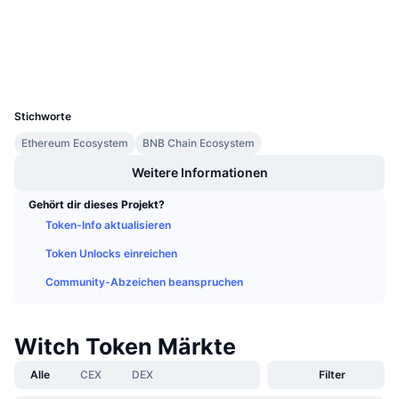
Anstehende Verkäufe
etherscan.io
Finanzierungsraten
Explorer
Lernen und verdienen
Wallets
UCID
Kalender
10984
Stichworte
ICO-Kalender
Ethereum Ecosystem
BNB Chain Ecosystem
Ereigniskalender
Weitere Informationen
Gehört dir dieses Projekt?
Token-Info aktualisieren
Token Unlocks einreichen
Community-Abzeichen beanspruchen
Witch Token Märkte
Alle
CEX
DEX
Filter