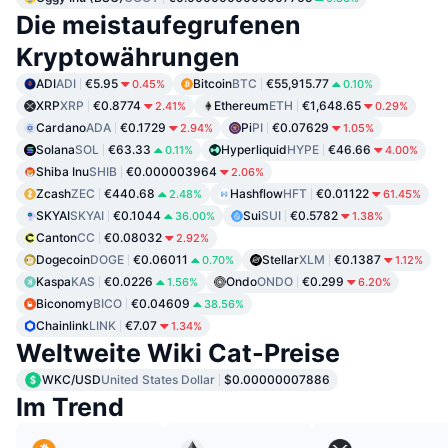
Die meistaufegrufenen
Kryptowährungen
ADI
ADI
€5.95
Bitcoin
BTC
€55,915.77
0.45%
0.10%
XRP
XRP
€0.8774
Ethereum
ETH
€1,648.65
2.41%
0.29%
Cardano
ADA
€0.1729
Pi
PI
€0.07629
2.94%
1.05%
Solana
SOL
€63.33
Hyperliquid
HYPE
€46.66
0.11%
4.00%
Shiba Inu
SHIB
€0.000003964
2.06%
Zcash
ZEC
€440.68
Hashflow
HFT
€0.01122
2.48%
61.45%
SKYAI
SKYAI
€0.1044
Sui
SUI
€0.5782
36.00%
1.38%
Canton
CC
€0.08032
2.92%
Dogecoin
DOGE
€0.06011
Stellar
XLM
€0.1387
0.70%
1.12%
Kaspa
KAS
€0.0226
Ondo
ONDO
€0.299
1.56%
6.20%
Biconomy
BICO
€0.04609
38.56%
Chainlink
LINK
€7.07
1.34%
Weltweite Wiki Cat-Preise
WKC/USD
United States Dollar
$0.00000007886
Im Trend