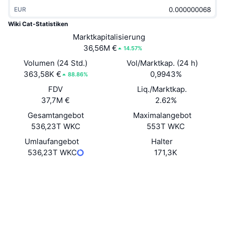
Im Trend
Krypto-ETFs
EUR
Lernen
CMC MCP
Wiki Cat-Statistiken
Neu
Bitcoin-ETFs
Marktkapitalisierung
x402
News
36,56M €
14.57%
Krypto
Ethereum-ETFs
Volumen (24 Std.)
Vol/Marktkap. (24 h)
Akademie
363,58K €
0,9943%
88.86%
Politik
Technische Analyse
FDV
Liq./Marktkap.
Forschung/Recherche
37,7M €
2.62%
Sport
RSI
Videos
Gesamtangebot
Maximalangebot
536,23T WKC
553T WKC
Finanzen
MACD
Wörterbuch
Umlaufangebot
Halter
536,23T WKC
171,3K
Technologie
Derivate
Kampagnen
Website
Website
Whitepaper
Soziale Medien
NFT
Überblick
Airdrops
Verträge
0x6Ec9...128Edb
NFT-Statistiken insgesamt
Prüfungen
Liquidationen
Diamant-Prämien