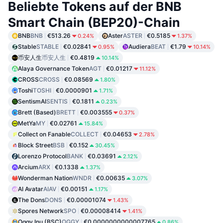
Beliebte Tokens auf der BNB
Smart Chain (BEP20)-Chain
BNB
BNB
€513.26
Aster
ASTER
€0.5185
0.24%
1.37%
Stable
STABLE
€0.02841
Audiera
BEAT
€1.79
0.95%
10.14%
币安人生
币安人生
€0.4819
10.14%
Alaya Governance Token
AGT
€0.01217
11.12%
CROSS
CROSS
€0.08569
1.80%
Toshi
TOSHI
€0.0000901
1.71%
SentismAI
SENTIS
€0.1811
0.23%
Brett (Based)
BRETT
€0.003555
0.37%
MetYa
MY
€0.02761
15.84%
Collect on Fanable
COLLECT
€0.04653
2.78%
Block Street
BSB
€0.152
30.45%
Lorenzo Protocol
BANK
€0.03691
2.12%
Arcium
ARX
€0.1338
1.37%
Wonderman Nation
WNDR
€0.00635
3.07%
AI Avatar
AIAV
€0.00151
1.17%
The Dons
DONS
€0.00001074
1.43%
Spores Network
SPO
€0.00008414
1.41%
Oggy Inu (BSC)
OGGY
€0.0000000000007765
0.86%