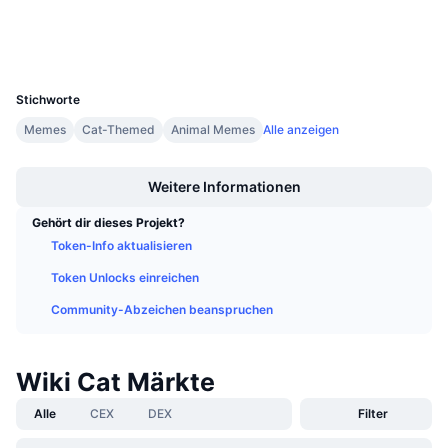
Explorer
bscscan.com
Anstehende Verkäufe
Finanzierungsraten
Lernen und verdienen
Wallets
UCID
20700
Kalender
Stichworte
Memes
Cat-Themed
Animal Memes
Alle anzeigen
ICO-Kalender
Boost
Weitere Informationen
Ereigniskalender
Gehört dir dieses Projekt?
Token-Info aktualisieren
Token Unlocks einreichen
Community-Abzeichen beanspruchen
Wiki Cat Märkte
Alle
CEX
DEX
Filter