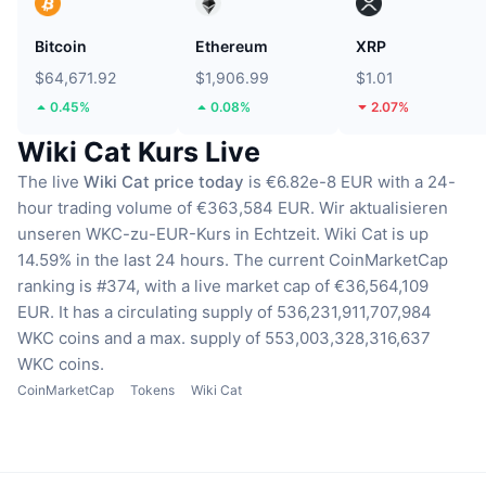
Bitcoin
Ethereum
XRP
$64,671.92
$1,906.99
$1.01
0.45%
0.08%
2.07%
Wiki Cat Kurs Live
The live
Wiki Cat price today
is €6.82e-8 EUR with a 24-
hour trading volume of €363,584 EUR.
Wir aktualisieren
unseren WKC-zu-EUR-Kurs in Echtzeit.
Wiki Cat is up
14.59% in the last 24 hours.
The current CoinMarketCap
ranking is #374, with a live market cap of €36,564,109
EUR.
It has a circulating supply of 536,231,911,707,984
WKC coins
and a max. supply of 553,003,328,316,637
WKC coins.
CoinMarketCap
Tokens
Wiki Cat