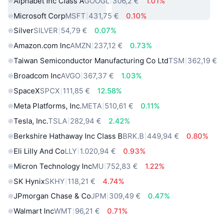
Alphabet Inc Class A
GOOGL
306,2 €
1.01%
Microsoft Corp
MSFT
431,75 €
0.10%
Silver
SILVER
54,79 €
0.07%
Amazon.com Inc
AMZN
237,12 €
0.73%
Taiwan Semiconductor Manufacturing Co Ltd
TSM
362,19 €
Broadcom Inc
AVGO
367,37 €
1.03%
SpaceX
SPCX
111,85 €
12.58%
Meta Platforms, Inc.
META
510,61 €
0.11%
Tesla, Inc.
TSLA
282,94 €
2.42%
Berkshire Hathaway Inc Class B
BRK.B
449,94 €
0.80%
Eli Lilly And Co
LLY
1.020,94 €
0.93%
Micron Technology Inc
MU
752,83 €
1.22%
SK Hynix
SKHY
118,21 €
4.74%
JPmorgan Chase & Co
JPM
309,49 €
0.47%
Walmart Inc
WMT
96,21 €
0.71%