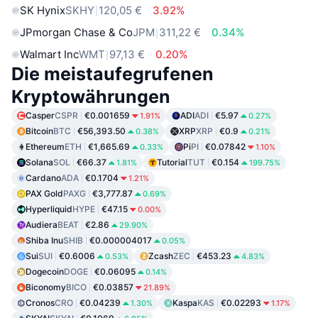
SK Hynix
SKHY
120,05 €
3.92%
JPmorgan Chase & Co
JPM
311,22 €
0.34%
Walmart Inc
WMT
97,13 €
0.20%
Die meistaufegrufenen
Kryptowährungen
Casper
CSPR
€0.001659
ADI
ADI
€5.97
1.91%
0.27%
Bitcoin
BTC
€56,393.50
XRP
XRP
€0.9
0.38%
0.21%
Ethereum
ETH
€1,665.69
Pi
PI
€0.07842
0.33%
1.10%
Solana
SOL
€66.37
Tutorial
TUT
€0.154
1.81%
199.75%
Cardano
ADA
€0.1704
1.21%
PAX Gold
PAXG
€3,777.87
0.69%
Hyperliquid
HYPE
€47.15
0.00%
Audiera
BEAT
€2.86
29.90%
Shiba Inu
SHIB
€0.000004017
0.05%
Sui
SUI
€0.6006
Zcash
ZEC
€453.23
0.53%
4.83%
Dogecoin
DOGE
€0.06095
0.14%
Biconomy
BICO
€0.03857
21.89%
Cronos
CRO
€0.04239
Kaspa
KAS
€0.02293
1.30%
1.17%