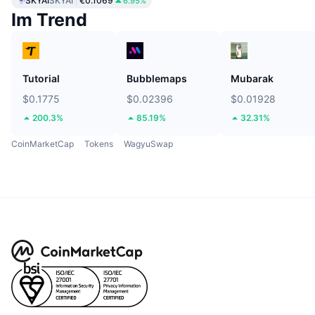
SKYAI
SKYAI
€0.1069
6.95%
Im Trend
Tutorial
Bubblemaps
Mubarak
$0.1775
$0.02396
$0.01928
200.3%
85.19%
32.31%
CoinMarketCap
Tokens
WagyuSwap