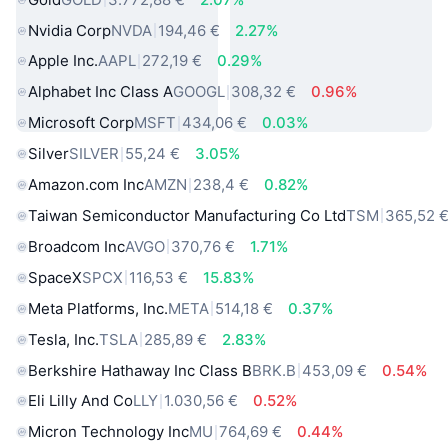
Nvidia Corp
NVDA
194,46 €
2.27%
Apple Inc.
AAPL
272,19 €
0.29%
Alphabet Inc Class A
GOOGL
308,32 €
0.96%
Microsoft Corp
MSFT
434,06 €
0.03%
Silver
SILVER
55,24 €
3.05%
Amazon.com Inc
AMZN
238,4 €
0.82%
Taiwan Semiconductor Manufacturing Co Ltd
TSM
365,52 
Broadcom Inc
AVGO
370,76 €
1.71%
SpaceX
SPCX
116,53 €
15.83%
Meta Platforms, Inc.
META
514,18 €
0.37%
Tesla, Inc.
TSLA
285,89 €
2.83%
Berkshire Hathaway Inc Class B
BRK.B
453,09 €
0.54%
Eli Lilly And Co
LLY
1.030,56 €
0.52%
Micron Technology Inc
MU
764,69 €
0.44%