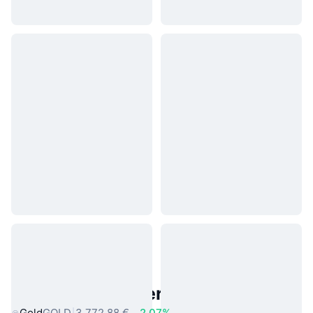
Beliebte reale Vermögenswerte
Gold
GOLD
3.772,88 €
2.07%