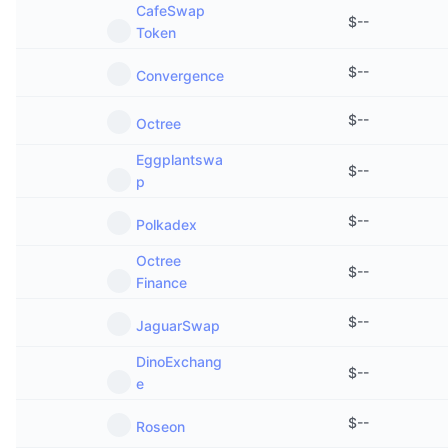
CafeSwap
$
--
Token
$
--
Convergence
$
--
Octree
Eggplantswa
$
--
p
$
--
Polkadex
Octree
$
--
Finance
$
--
JaguarSwap
DinoExchang
$
--
e
$
--
Roseon