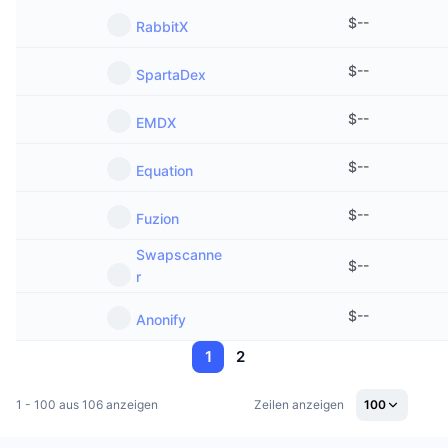
$
--
RabbitX
$
--
SpartaDex
$
--
EMDX
$
--
Equation
$
--
Fuzion
Swapscanne
$
--
r
$
--
Anonify
1
2
1 - 100 aus 106 anzeigen
Zeilen anzeigen
100