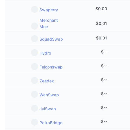
$
0.00
Swaperry
Merchant
$
0.01
Moe
$
0.01
SquadSwap
$
--
Hydro
$
--
Falconswap
$
--
Zeedex
$
--
WanSwap
$
--
JulSwap
$
--
PolkaBridge