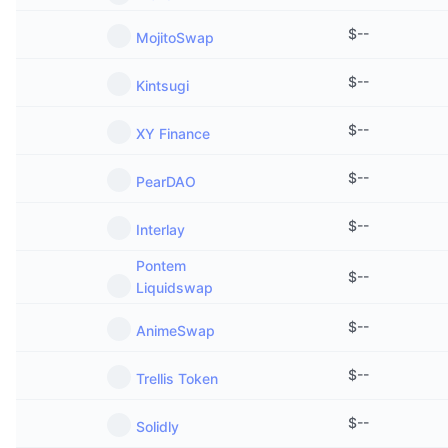
$
--
MojitoSwap
$
--
Kintsugi
$
--
XY Finance
$
--
PearDAO
$
--
Interlay
Pontem
$
--
Liquidswap
$
--
AnimeSwap
$
--
Trellis Token
$
--
Solidly