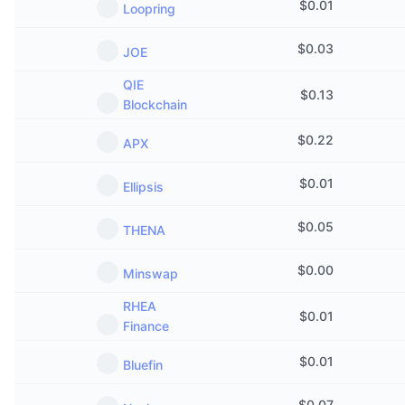
$
0.01
Loopring
Anstehende Verkäufe
Finanzierungsraten
Lernen und verdienen
$
0.03
JOE
Kalender
QIE
$
0.13
Blockchain
ICO-Kalender
$
0.22
APX
Ereigniskalender
$
0.01
Ellipsis
$
0.05
THENA
$
0.00
Minswap
RHEA
$
0.01
Finance
$
0.01
Bluefin
$
0.07