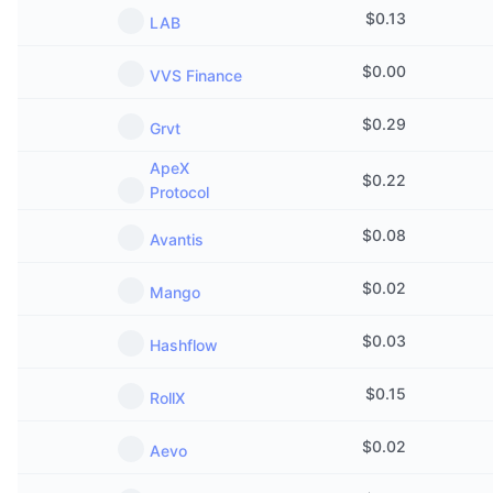
Im Trend
$
0.13
Krypto-ETFs
LAB
Lernen
CMC MCP
Neu
$
0.00
Bitcoin-ETFs
VVS Finance
x402
News
Krypto
$
0.29
Ethereum-ETFs
Grvt
Akademie
ApeX
Politik
$
0.22
Technische Analyse
Protocol
Forschung/Recherche
Sport
$
0.08
Avantis
RSI
Videos
Finanzen
$
0.02
Mango
MACD
Wörterbuch
Technologie
$
0.03
Hashflow
Derivate
Kampagnen
$
0.15
RollX
NFT
Überblick
Airdrops
$
0.02
Aevo
NFT-Statistiken insgesamt
Liquidationen
Diamant-Prämien