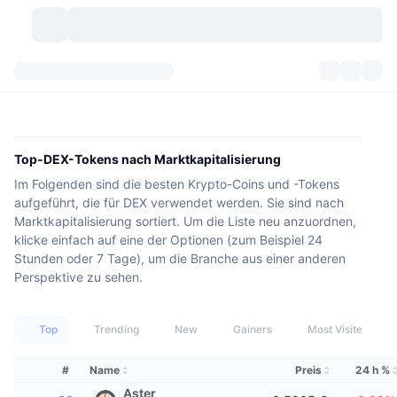
Kryptowährungen
Dashboards
Kryptowährungen
DexScan
Märkte
Rangliste
Top-DEX-Tokens nach Marktkapitalisierung
Im Folgenden sind die besten Krypto-Coins und -Tokens
Signale
Börsen
Kategorien
New
Marktübersicht
aufgeführt, die für DEX verwendet werden. Sie sind nach
Marktkapitalisierung sortiert. Um die Liste neu anzuordnen,
Im Trend
Community
Historische Momentaufnahmen
Spot-Markt
Zentralisierte Börsen
klicke einfach auf eine der Optionen (zum Beispiel 24
Stunden oder 7 Tage), um die Branche aus einer anderen
Neu
Feeds
API
Token-Freischaltungen
Anzahl der Kryptowährungen
Spot
Perspektive zu sehen.
Gewinner
Themen
Yields
Produkte
Bitcoin Schatzkammern
Derivate
API
Top
Trending
New
Gainers
Most Visited
Meme Explorer
Lives
Reale Vermögenswerte
BNB Schatzkammern
Produkte
Krypto-API
#
Name
Preis
24 h %
Dezentrale Börsen
Aster