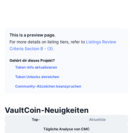
Top-Händler
Artikel
Börsenzuflüsse/-abflüsse
DEX API
Umrechner
Soziale Medien
Ranglisten
Spot
Explorer
cryptobe.com
Stimmung
Unternehmen
Newsletter
UCID
Indikatoren
Im Trend
Derivate
531
Preise
CMC Launch
Demnächst
Angst-und-Gier-Index.
This is a preview page.
For more details on listing tiers, refer to
Listings Review
Ressourcen
CMC Labs
Zuletzt hinzugefügt
Criteria Section B - (3).
Altcoin-Saison-Index
CMC Max
Gehört dir dieses Projekt?
Gewinner & Verlierer
Indikatoren für den Marktzyklus
Dokumentation
Token-Info aktualisieren
Top-Storys
Am häufigsten aufgerufen
Token Unlocks einreichen
Bitcoin-Dominanz
FAQ
Community-Abzeichen beanspruchen
Telegram-Bot
Stimmung der Community
CoinMarketCap 20 Index
KI-Integrationen
Werben
Chain-Ranking
CoinMarketCap 100 Index
VaultCoin-Neuigkeiten
CMC Agenten-Hub
Top-
Aktuellste
Prognosemärkte
ETF-Kapitalflüsse
Website-Widgets
Fähigkeiten-Marktplatz
Tägliche Analyse von CMC