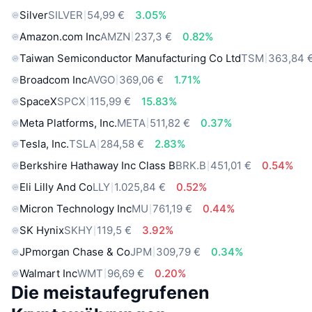
Silver
SILVER
54,99 €
3.05%
Amazon.com Inc
AMZN
237,3 €
0.82%
Taiwan Semiconductor Manufacturing Co Ltd
TSM
363,84 
Broadcom Inc
AVGO
369,06 €
1.71%
SpaceX
SPCX
115,99 €
15.83%
Meta Platforms, Inc.
META
511,82 €
0.37%
Tesla, Inc.
TSLA
284,58 €
2.83%
Berkshire Hathaway Inc Class B
BRK.B
451,01 €
0.54%
Eli Lilly And Co
LLY
1.025,84 €
0.52%
Micron Technology Inc
MU
761,19 €
0.44%
SK Hynix
SKHY
119,5 €
3.92%
JPmorgan Chase & Co
JPM
309,79 €
0.34%
Walmart Inc
WMT
96,69 €
0.20%
Die meistaufegrufenen