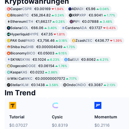
Kryptowährungen
Casper
CSPR
€0.00169
ADI
ADI
€5.96
1.94%
0.04%
Bitcoin
BTC
€56,264.82
XRP
XRP
€0.9041
0.24%
1.77%
Ethereum
ETH
€1,662.17
Pi
PI
€0.07888
0.28%
3.48%
Solana
SOL
€66.06
Cardano
ADA
€0.1727
3.40%
0.43%
Hyperliquid
HYPE
€47.35
1.81%
PAX Gold
PAXG
€3,756.46
Zcash
ZEC
€436.77
0.18%
1.39%
Shiba Inu
SHIB
€0.000004049
1.73%
Biconomy
BICO
€0.05003
9.15%
SKYAI
SKYAI
€0.1024
Sui
SUI
€0.6062
6.23%
4.21%
Dogecoin
DOGE
€0.06154
1.76%
Kaspa
KAS
€0.0232
2.86%
Wiki Cat
WKC
€0.00000007072
7.17%
Stellar
XLM
€0.1438
Ondo
ONDO
€0.3087
3.58%
2.13%
Im Trend
Tutorial
Cysic
Momentum
$0.07027
$0.8319
$0.2116