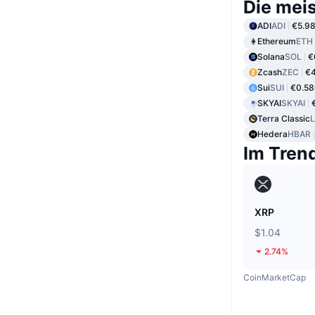
Die mei
ADI
ADI
€5.9
Ethereum
ETH
Solana
SOL
€
Zcash
ZEC
€
Sui
SUI
€0.5
SKYAI
SKYAI
Terra Classic
Hedera
HBAR
Im Tren
XRP
$1.04
2.74%
CoinMarketCap