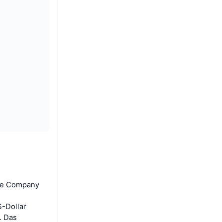
ade Company
S-Dollar
. Das