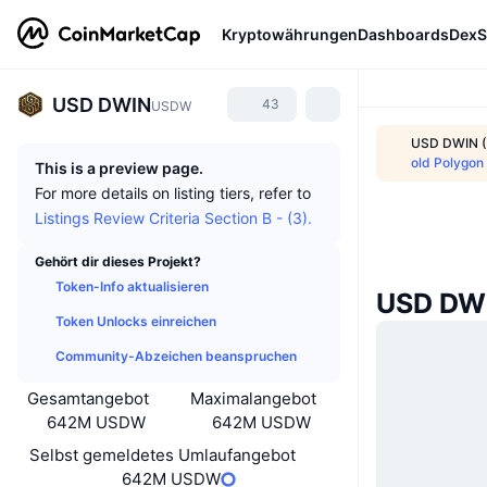
Kryptowährungen
Dashboards
DexS
USD DWIN
43
USDW
USD DWIN (
old Polygon
This is a preview page.
For more details on listing tiers, refer to
Listings Review Criteria Section B - (3).
Gehört dir dieses Projekt?
Token-Info aktualisieren
USD DWI
Token Unlocks einreichen
Community-Abzeichen beanspruchen
Gesamtangebot
Maximalangebot
642M USDW
642M USDW
Selbst gemeldetes Umlaufangebot
642M USDW