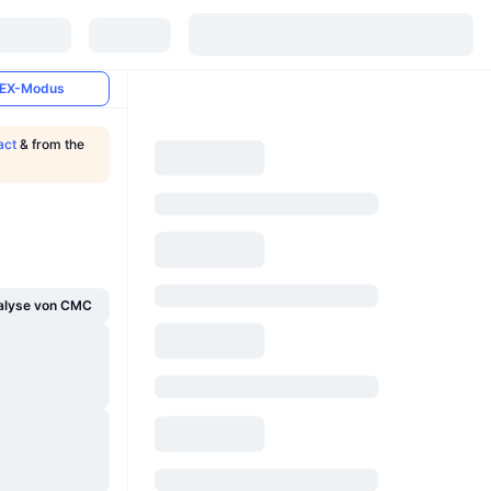
EX-Modus
act
& from the
alyse von CMC