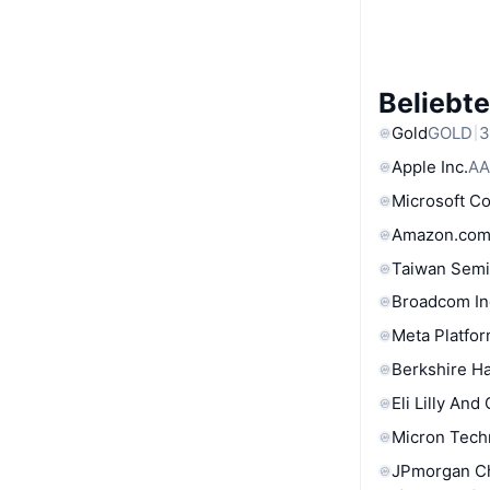
Beliebt
Gold
GOLD
3
Apple Inc.
AA
Microsoft C
Amazon.com
Taiwan Semi
Broadcom In
Meta Platfor
Berkshire Ha
Eli Lilly And
Micron Tech
JPmorgan C