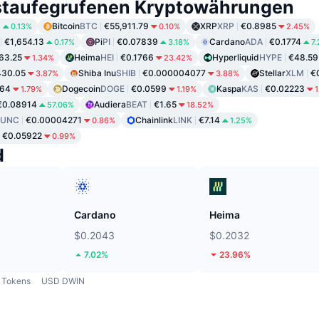
staufegrufenen Kryptowährungen
8
Bitcoin
BTC
€55,911.79
XRP
XRP
€0.8985
0.13%
0.10%
2.45%
€1,654.13
Pi
PI
€0.07839
Cardano
ADA
€0.1774
0.17%
3.18%
7
63.25
Heima
HEI
€0.1766
Hyperliquid
HYPE
€48.59
1.34%
23.42%
430.05
Shiba Inu
SHIB
€0.000004077
Stellar
XLM
€
3.87%
3.88%
864
Dogecoin
DOGE
€0.0599
Kaspa
KAS
€0.02223
1.79%
1.19%
€0.08914
Audiera
BEAT
€1.65
57.06%
18.52%
LUNC
€0.00004271
Chainlink
LINK
€7.14
0.86%
1.25%
€0.05922
0.99%
d
Cardano
Heima
$0.2043
$0.2032
7.02%
23.96%
Tokens
USD DWIN