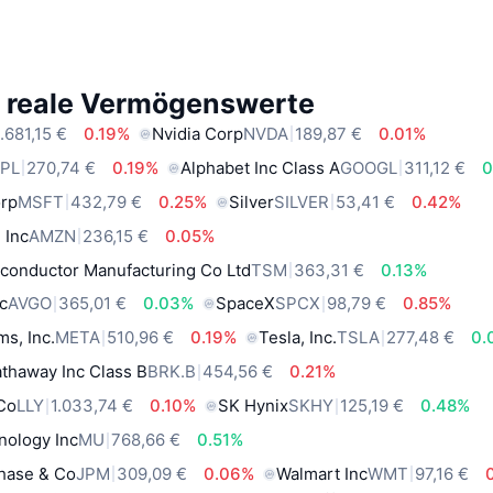
e reale Vermögenswerte
.681,15 €
0.19%
Nvidia Corp
NVDA
189,87 €
0.01%
PL
270,74 €
0.19%
Alphabet Inc Class A
GOOGL
311,12 €
0
orp
MSFT
432,79 €
0.25%
Silver
SILVER
53,41 €
0.42%
 Inc
AMZN
236,15 €
0.05%
conductor Manufacturing Co Ltd
TSM
363,31 €
0.13%
c
AVGO
365,01 €
0.03%
SpaceX
SPCX
98,79 €
0.85%
ms, Inc.
META
510,96 €
0.19%
Tesla, Inc.
TSLA
277,48 €
0.
thaway Inc Class B
BRK.B
454,56 €
0.21%
 Co
LLY
1.033,74 €
0.10%
SK Hynix
SKHY
125,19 €
0.48%
nology Inc
MU
768,66 €
0.51%
hase & Co
JPM
309,09 €
0.06%
Walmart Inc
WMT
97,16 €