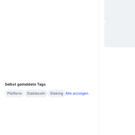
Website
Website
Whitepaper
Soziale Medien
0xEd75...4F39Fb
Verträge
bscscan.com
Explorer
Wallets
UCID
35231
Selbst gemeldete Tags
Platform
Stablecoin
Staking
Alle anzeigen