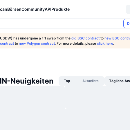
can
Börsen
Community
API
Produkte
D
USDW) has undergone a 1:1 swap from the
old BSC contract
to
new BSC contr
 contract
to
new Polygon contract
. For more details, please
click here
.
N-Neuigkeiten
Top-
Aktuellste
Tägliche An