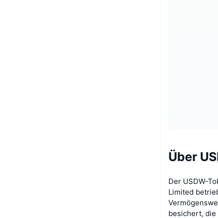
Über U
Der USDW-Toke
Limited betrie
Vermögenswert
besichert, di