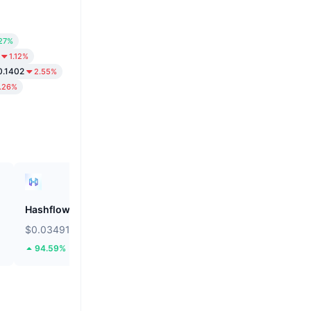
.27%
1.12%
0.1402
2.55%
1.26%
Hashflow
ZEROBASE
$0.03491
$0.1807
94.59%
45.1%