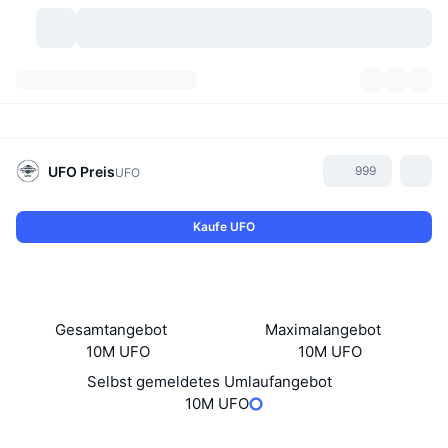
Kryptowährungen
Dashboards
Kryptowährungen
DexScan
Märkte
Rangliste
UFO
Preis
999
UFO
Signale
Börsen
Kategorien
New
Marktübersicht
Kaufe UFO
Im Trend
Community
Historische Momentaufnahmen
Spot-Markt
Zentralisierte Börsen
Neu
Feeds
API
Token-Freischaltungen
Anzahl der Kryptowährungen
Spot
Gesamtangebot
Maximalangebot
10M UFO
10M UFO
Gewinner
Themen
Yields
Produkte
Bitcoin Schatzkammern
Derivate
API
Selbst gemeldetes Umlaufangebot
Meme Explorer
10M UFO
Lives
Reale Vermögenswerte
BNB Schatzkammern
Produkte
Krypto-API
Dezentrale Börsen
Website
Website