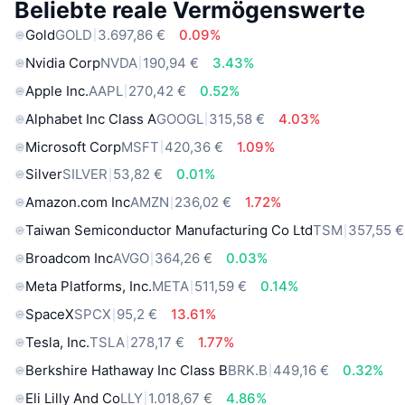
Beliebte reale Vermögenswerte
Gold
GOLD
3.697,86 €
0.09%
Nvidia Corp
NVDA
190,94 €
3.43%
Apple Inc.
AAPL
270,42 €
0.52%
Alphabet Inc Class A
GOOGL
315,58 €
4.03%
Microsoft Corp
MSFT
420,36 €
1.09%
Silver
SILVER
53,82 €
0.01%
Amazon.com Inc
AMZN
236,02 €
1.72%
Taiwan Semiconductor Manufacturing Co Ltd
TSM
357,55 €
Broadcom Inc
AVGO
364,26 €
0.03%
Meta Platforms, Inc.
META
511,59 €
0.14%
SpaceX
SPCX
95,2 €
13.61%
Tesla, Inc.
TSLA
278,17 €
1.77%
Berkshire Hathaway Inc Class B
BRK.B
449,16 €
0.32%
Eli Lilly And Co
LLY
1.018,67 €
4.86%