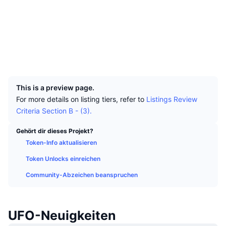
Top-Händler
Artikel
Börsenzuflüsse/-abflüsse
DEX API
Umrechner
Soziale Medien
Ranglisten
Spot
Verträge
0xf080...b2eccb
Stimmung
Unternehmen
Newsletter
Indikatoren
Im Trend
Derivate
Explorer
bscscan.com
Wallets
Preise
CMC Launch
Demnächst
Angst-und-Gier-Index.
UCID
17380
Ressourcen
CMC Labs
Zuletzt hinzugefügt
Altcoin-Saison-Index
This is a preview page.
For more details on listing tiers, refer to
Listings Review
CMC Max
Gewinner & Verlierer
Indikatoren für den Marktzyklus
Criteria Section B - (3).
Dokumentation
Top-Storys
Am häufigsten aufgerufen
Bitcoin-Dominanz
Gehört dir dieses Projekt?
FAQ
Token-Info aktualisieren
Telegram-Bot
Stimmung der Community
CoinMarketCap 20 Index
Token Unlocks einreichen
KI-Integrationen
Werben
Community-Abzeichen beanspruchen
Chain-Ranking
CoinMarketCap 100 Index
CMC Agenten-Hub
Prognosemärkte
ETF-Kapitalflüsse
Website-Widgets
UFO-Neuigkeiten
Fähigkeiten-Marktplatz