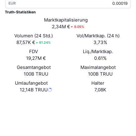
EUR
Im Trend
Krypto-ETFs
Lernen
CMC MCP
Truth-Statistiken
Neu
Marktkapitalisierung
Bitcoin-ETFs
x402
News
2,34M €
9.05%
Krypto
Ethereum-ETFs
Volumen (24 Std.)
Vol/Marktkap. (24 h)
Akademie
87,57K €
3,73%
61.24%
Politik
FDV
Liq./Marktkap.
Technische Analyse
Forschung/Recherche
19,27M €
0.61%
Sport
Gesamtangebot
Maximalangebot
RSI
Videos
100B TRUU
100B TRUU
Finanzen
MACD
Umlaufangebot
Halter
Wörterbuch
12,14B TRUU
7,08K
Technologie
Website
Website
Whitepaper
Derivate
Kampagnen
Soziale Medien
NFT
Überblick
Airdrops
Verträge
0xDAe0...F6aCD2
3.6
Bewertung (CertiK)
NFT-Statistiken insgesamt
Liquidationen
Diamant-Prämien
Prüfungen