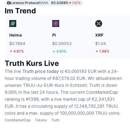
Lorenzo Protocol
BANK
€0.03685
7.67%
Im Trend
Heima
Pi
XRP
$0.1884
$0.09053
$1.04
4.97%
3.91%
1.98%
Truth Kurs Live
The live
Truth price today
is €0.000193 EUR with a 24-
hour trading volume of €87,579.02 EUR.
Wir aktualisieren
unseren TRUU-zu-EUR-Kurs in Echtzeit.
Truth is down
9.06% in the last 24 hours.
The current CoinMarketCap
ranking is #1399, with a live market cap of €2,341,831
EUR.
It has a circulating supply of 12,148,792,291 TRUU
coins
and a max. supply of 100,000,000,000 TRUU coins.
CoinMarketCap
Tokens
Truth