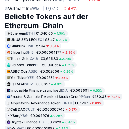
Walmart Inc
WMT
97,07 €
0.48%
Beliebte Tokens auf der
Ethereum-Chain
Ethereum
ETH
€1,646.05
1.59%
UNUS SED LEO
LEO
€8.47
0.12%
Chainlink
LINK
€7.04
0.34%
Shiba Inu
SHIB
€0.000004177
2.96%
Tether Gold
XAUt
€3,695.33
3.79%
BitForex Token
BF
€0.000564
0.27%
ABBC Coin
ABBC
€0.002606
0.26%
Yee Token
YEE
€0.002531
4.35%
PaLM AI
PALM
€0.0327
4.18%
Impossible Finance Launchpad
IDIA
€0.003691
0.63%
Procter & Gamble Tokenized Stock (Ondo)
PGon
€130.33
0.43%
Ampleforth Governance Token
FORTH
€0.1767
0.03%
Cult DAO
CULT
€0.0000005745
0.87%
XBorg
XBG
€0.009976
0.25%
Cryptex Finance
CTX
€0.2623
0.46%
Wat
WAT
€0.0000001999
2.28%