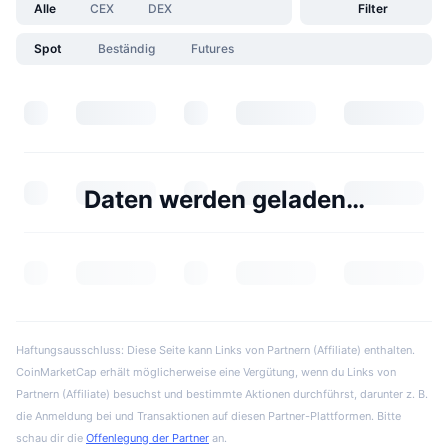
Alle
CEX
DEX
Filter
Spot
Beständig
Futures
Daten werden geladen…
Haftungsausschluss: Diese Seite kann Links von Partnern (Affiliate) enthalten.
CoinMarketCap erhält möglicherweise eine Vergütung, wenn du Links von
Partnern (Affiliate) besuchst und bestimmte Aktionen durchführst, darunter z. B.
die Anmeldung bei und Transaktionen auf diesen Partner-Plattformen. Bitte
schau dir die
Offenlegung der Partner
an.