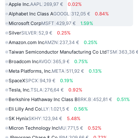
Apple Inc.
AAPL
269,97 €
0.02%
Alphabet Inc Class A
GOOGL
312,05 €
0.84%
Microsoft Corp
MSFT
429,97 €
1.59%
Silver
SILVER
52,9 €
0.25%
Amazon.com Inc
AMZN
237,34 €
0.25%
Taiwan Semiconductor Manufacturing Co Ltd
TSM
363,36 
Broadcom Inc
AVGO
365,9 €
0.75%
Meta Platforms, Inc.
META
511,92 €
0.13%
SpaceX
SPCX
94,19 €
0.19%
Tesla, Inc.
TSLA
276,64 €
0.92%
Berkshire Hathaway Inc Class B
BRK.B
452,81 €
0.51%
Eli Lilly And Co
LLY
1.021,5 €
0.56%
SK Hynix
SKHY
123,94 €
5.48%
Micron Technology Inc
MU
771,5 €
0.52%
JPmorgan Chase & Co
JPM
309,66 €
0.72%