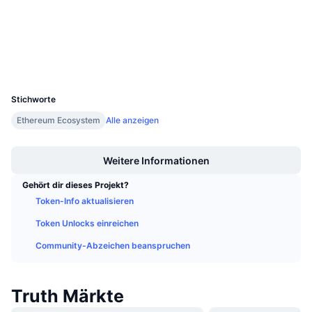
Anstehende Verkäufe
Explorer
etherscan.io
Finanzierungsraten
Lernen und verdienen
Wallets
Kalender
UCID
35829
ICO-Kalender
Stichworte
Ethereum Ecosystem
Alle anzeigen
Ereigniskalender
Boost
Weitere Informationen
Gehört dir dieses Projekt?
Token-Info aktualisieren
Token Unlocks einreichen
Community-Abzeichen beanspruchen
Truth Märkte