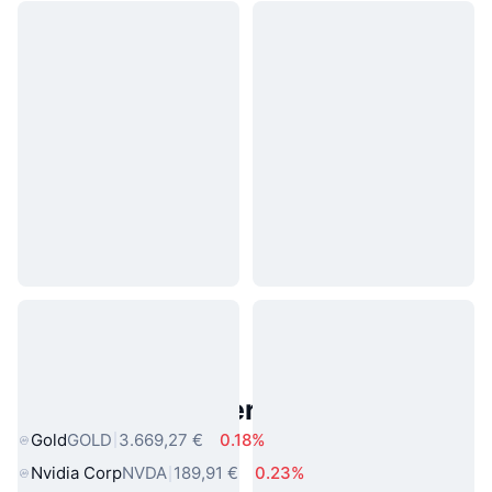
Beliebte reale Vermögenswerte
Gold
GOLD
3.669,27 €
0.18%
Nvidia Corp
NVDA
189,91 €
0.23%