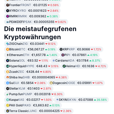
Frontier
FRONT
€0.01125
0.59%
XYRO
XYRO
€0.0001623
2.64%
RMRK
RMRK
€0.009362
0.38%
PEAKDEFI
PEAK
€0.00005355
0.62%
Die meistaufegrufenen
Kryptowährungen
ZIGChain
ZIG
€0.03441
9.12%
Bitcoin
BTC
€56,067.27
XRP
XRP
€0.9066
0.19%
1.72%
Ethereum
ETH
€1,657.78
Pi
PI
€0.07861
1.40%
4.19%
Solana
SOL
€63.52
Cardano
ADA
€0.1784
1.11%
8.37%
Hyperliquid
HYPE
€48.43
Heima
HEI
€0.1636
3.15%
4.72%
Zcash
ZEC
€428.44
4.80%
Shiba Inu
SHIB
€0.000004065
4.38%
Sui
SUI
€0.5854
Dogecoin
DOGE
€0.05991
2.06%
1.07%
Stellar
XLM
€0.1403
2.97%
Pump.fun
PUMP
€0.002018
6.30%
Kaspa
KAS
€0.02217
SKYAI
SKYAI
€0.07088
1.50%
35.58%
PAX Gold
PAXG
€3,663.62
0.13%
Terra Classic
LUNC
€0.00004225
2.36%