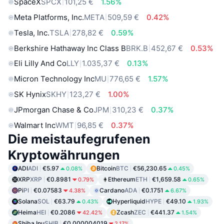
SpaceX
SPCX
101,25 €
1.56%
Meta Platforms, Inc.
META
509,59 €
0.42%
Tesla, Inc.
TSLA
278,82 €
0.59%
Berkshire Hathaway Inc Class B
BRK.B
452,67 €
0.53%
Eli Lilly And Co
LLY
1.035,37 €
0.13%
Micron Technology Inc
MU
776,65 €
1.57%
SK Hynix
SKHY
123,27 €
1.00%
JPmorgan Chase & Co
JPM
310,23 €
0.37%
Walmart Inc
WMT
96,85 €
0.37%
Die meistaufegrufenen
Kryptowährungen
ADI
ADI
€5.97
Bitcoin
BTC
€56,230.65
0.08%
0.45%
XRP
XRP
€0.8981
Ethereum
ETH
€1,659.58
0.79%
0.65%
Pi
PI
€0.07583
Cardano
ADA
€0.1751
4.38%
6.67%
Solana
SOL
€63.79
Hyperliquid
HYPE
€49.10
0.43%
1.93%
Heima
HEI
€0.2086
Zcash
ZEC
€441.37
42.42%
1.54%
Shiba Inu
SHIB
€0.000004019
2.17%