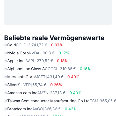
Beliebte reale Vermögenswerte
Gold
GOLD
3.741,72 €
0.07%
Nvidia Corp
NVDA
190,3 €
0.17%
Apple Inc.
AAPL
270,52 €
0.18%
Alphabet Inc Class A
GOOGL
310,86 €
0.16%
Microsoft Corp
MSFT
431,49 €
0.49%
Silver
SILVER
55,74 €
0.26%
Amazon.com Inc
AMZN
237,13 €
0.40%
Taiwan Semiconductor Manufacturing Co Ltd
TSM
365,05 
Broadcom Inc
AVGO
366,36 €
0.42%