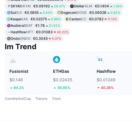
SKYAI
SKYAI
€0.09192
Stellar
XLM
€0.1404
28.47%
1.34%
Sui
SUI
€0.5855
Dogecoin
DOGE
€0.06028
0.55%
0.82%
Kaspa
KAS
€0.02275
Canton
CC
€0.0782
0.88%
11.13%
Audiera
BEAT
€1.78
21.52%
Hashflow
HFT
€0.01083
40.22%
Ondo
ONDO
€0.3045
5.07%
Im Trend
Fusionist
ETHGas
Hashflow
$0.146
$0.02435
$0.01249
94.2%
36.95%
40.28%
CoinMarketCap
Tokens
Trism