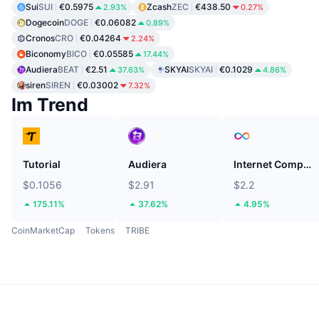
Sui
SUI
€0.5975
Zcash
ZEC
€438.50
2.93%
0.27%
Dogecoin
DOGE
€0.06082
0.89%
Cronos
CRO
€0.04264
2.24%
Biconomy
BICO
€0.05585
17.44%
Audiera
BEAT
€2.51
SKYAI
SKYAI
€0.1029
37.63%
4.86%
siren
SIREN
€0.03002
7.32%
Im Trend
Tutorial
Audiera
Internet Computer
$0.1056
$2.91
$2.2
175.11%
37.62%
4.95%
CoinMarketCap
Tokens
TRIBE