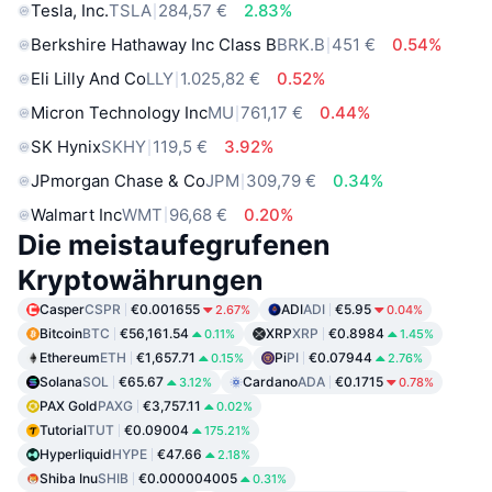
Tesla, Inc.
TSLA
284,57 €
2.83%
Berkshire Hathaway Inc Class B
BRK.B
451 €
0.54%
Eli Lilly And Co
LLY
1.025,82 €
0.52%
Micron Technology Inc
MU
761,17 €
0.44%
SK Hynix
SKHY
119,5 €
3.92%
JPmorgan Chase & Co
JPM
309,79 €
0.34%
Walmart Inc
WMT
96,68 €
0.20%
Die meistaufegrufenen
Kryptowährungen
Casper
CSPR
€0.001655
ADI
ADI
€5.95
2.67%
0.04%
Bitcoin
BTC
€56,161.54
XRP
XRP
€0.8984
0.11%
1.45%
Ethereum
ETH
€1,657.71
Pi
PI
€0.07944
0.15%
2.76%
Solana
SOL
€65.67
Cardano
ADA
€0.1715
3.12%
0.78%
PAX Gold
PAXG
€3,757.11
0.02%
Tutorial
TUT
€0.09004
175.21%
Hyperliquid
HYPE
€47.66
2.18%
Shiba Inu
SHIB
€0.000004005
0.31%