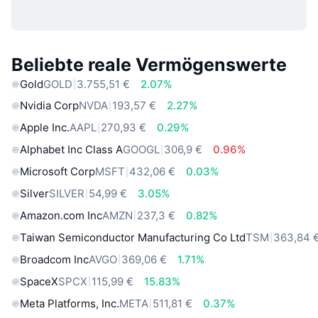
Beliebte reale Vermögenswerte
Gold
GOLD
3.755,51 €
2.07%
Nvidia Corp
NVDA
193,57 €
2.27%
Apple Inc.
AAPL
270,93 €
0.29%
Alphabet Inc Class A
GOOGL
306,9 €
0.96%
Microsoft Corp
MSFT
432,06 €
0.03%
Silver
SILVER
54,99 €
3.05%
Amazon.com Inc
AMZN
237,3 €
0.82%
Taiwan Semiconductor Manufacturing Co Ltd
TSM
363,84 
Broadcom Inc
AVGO
369,06 €
1.71%
SpaceX
SPCX
115,99 €
15.83%
Meta Platforms, Inc.
META
511,81 €
0.37%