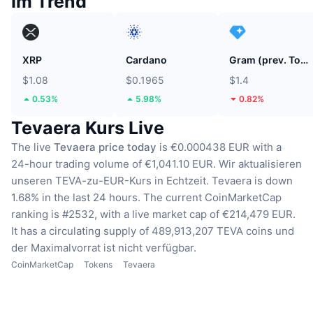
Im Trend
XRP
Cardano
Gram (prev. Toncoin)
$1.08
$0.1965
$1.4
0.53%
5.98%
0.82%
Tevaera Kurs Live
The live
Tevaera price today
is €0.000438 EUR with a
24-hour trading volume of €1,041.10 EUR.
Wir aktualisieren
unseren TEVA-zu-EUR-Kurs in Echtzeit.
Tevaera is down
1.68% in the last 24 hours.
The current CoinMarketCap
ranking is #2532, with a live market cap of €214,479 EUR.
It has a circulating supply of 489,913,207 TEVA coins
und
der Maximalvorrat ist nicht verfügbar.
CoinMarketCap
Tokens
Tevaera