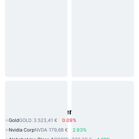
Beliebte reale Vermögenswerte
Gold
GOLD
3.523,41 €
0.09%
Nvidia Corp
NVDA
179,68 €
2.93%