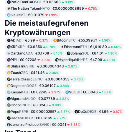
PoSciDonDAO
SCI
€0.03663
0.19%
The Nation Token
NATO
€0.00000008699
0.76%
ivault
IVT
€0.01079
1.99%
Die meistaufegrufenen
Kryptowährungen
ADI
ADI
€5.99
Bitcoin
BTC
€55,399.71
0.37%
1.56%
XRP
XRP
€0.9356
Ethereum
ETH
€1,619.80
0.70%
0.50%
Cardano
ADA
€0.1708
Solana
SOL
€64.01
6.16%
1.30%
Pi
PI
€0.07208
Hyperliquid
HYPE
€47.08
0.90%
4.01%
Shiba Inu
SHIB
€0.000004343
2.87%
Zcash
ZEC
€421.46
2.06%
Terra Classic
LUNC
€0.00004353
0.43%
Dogecoin
DOGE
€0.06107
0.84%
Kaspa
KAS
€0.02245
Sui
SUI
€0.6046
2.97%
1.62%
Algorand
ALGO
€0.07739
4.83%
Ondo
ONDO
€0.3243
0.89%
Pepe
PEPE
€0.000002557
DeXe
DEXE
€1.96
3.37%
0.67%
Hedera
HBAR
€0.06169
2.77%
Lorenzo Protocol
BANK
€0.0341
8.35%