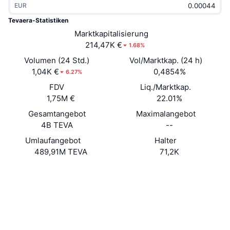
EUR
Im Trend
Krypto-ETFs
Lernen
CMC MCP
Tevaera-Statistiken
Neu
Marktkapitalisierung
Bitcoin-ETFs
x402
News
214,47K €
1.68%
Krypto
Ethereum-ETFs
Volumen (24 Std.)
Vol/Marktkap. (24 h)
Akademie
1,04K €
0,4854%
6.27%
Politik
FDV
Liq./Marktkap.
Technische Analyse
Forschung/Recherche
1,75M €
22.01%
Sport
Gesamtangebot
Maximalangebot
RSI
Videos
4B TEVA
--
Finanzen
MACD
Umlaufangebot
Halter
Wörterbuch
489,91M TEVA
71,2K
Technologie
Website
Website
Whitepaper
Derivate
Kampagnen
NFT
Soziale Medien
Überblick
Airdrops
Verträge
NFT-Statistiken insgesamt
0x0030...78894c
Liquidationen
4.1
Diamant-Prämien
Bewertung (CertiK)