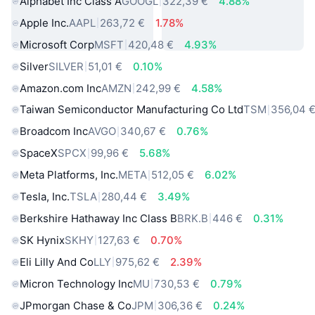
Alphabet Inc Class A
GOOGL
322,39 €
4.88%
Apple Inc.
AAPL
263,72 €
1.78%
Microsoft Corp
MSFT
420,48 €
4.93%
Silver
SILVER
51,01 €
0.10%
Amazon.com Inc
AMZN
242,99 €
4.58%
Taiwan Semiconductor Manufacturing Co Ltd
TSM
356,04 
Broadcom Inc
AVGO
340,67 €
0.76%
SpaceX
SPCX
99,96 €
5.68%
Meta Platforms, Inc.
META
512,05 €
6.02%
Tesla, Inc.
TSLA
280,44 €
3.49%
Berkshire Hathaway Inc Class B
BRK.B
446 €
0.31%
SK Hynix
SKHY
127,63 €
0.70%
Eli Lilly And Co
LLY
975,62 €
2.39%
Micron Technology Inc
MU
730,53 €
0.79%
JPmorgan Chase & Co
JPM
306,36 €
0.24%