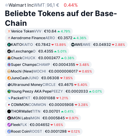
Walmart Inc
WMT
96,1 €
0.44%
Beliebte Tokens auf der Base-
Chain
Venice Token
VVV
€10.64
4.79%
Aerodrome Finance
AERO
€0.3572
4.36%
KAITO
KAITO
€0.7842
AWE
AWE
€0.04932
13.89%
2.88%
o1.exchange
O
€0.4355
5.01%
Chuck
CHUCK
€0.0002477
0.38%
Super Champs
CHAMP
€0.0004355
3.48%
Mochi (New)
MOCHI
€0.0000006017
0.65%
JunoCash
JUNO
€0.06308
7.85%
Ultraround Money
CIRCLE
€0.4675
5.40%
Young Peezy AKA Pepe
PEEZY
€0.0002033
0.07%
Packet
PKT
€0.0001088
1.21%
COMMON
COMMON
€0.00005908
3.28%
THORWallet
TITN
€0.00701
0.41%
IMGN Labs
IMGN
€0.0005845
0.97%
Fleek
FLK
€0.004652
1.65%
Roost Coin
ROOST
€0.0001298
0.12%