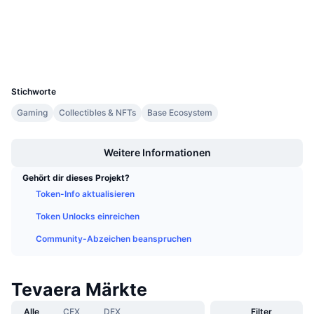
Anstehende Verkäufe
basescan.org
Finanzierungsraten
Explorer
Lernen und verdienen
Wallets
UCID
Kalender
35689
Stichworte
ICO-Kalender
Gaming
Collectibles & NFTs
Base Ecosystem
Boost
Ereigniskalender
Weitere Informationen
Gehört dir dieses Projekt?
Token-Info aktualisieren
Token Unlocks einreichen
Community-Abzeichen beanspruchen
Tevaera Märkte
Alle
CEX
DEX
Filter