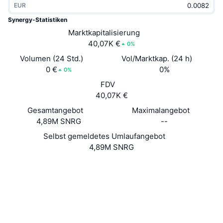
EUR
Im Trend
Krypto-ETFs
Lernen
CMC MCP
Synergy-Statistiken
Neu
Marktkapitalisierung
Bitcoin-ETFs
x402
News
40,07K €
0%
Krypto
Ethereum-ETFs
Volumen (24 Std.)
Vol/Marktkap. (24 h)
Akademie
0 €
0%
0%
Politik
FDV
Technische Analyse
Forschung/Recherche
40,07K €
Sport
Gesamtangebot
Maximalangebot
RSI
Videos
4,89M SNRG
--
Finanzen
MACD
Selbst gemeldetes Umlaufangebot
Wörterbuch
4,89M SNRG
Technologie
Website
Website
Derivate
Kampagnen
Soziale Medien
NFT
2.9
Überblick
Bewertung (CertiK)
Airdrops
Explorer
chainz.cryptoid.info
NFT-Statistiken insgesamt
UCID
Liquidationen
Diamant-Prämien
951