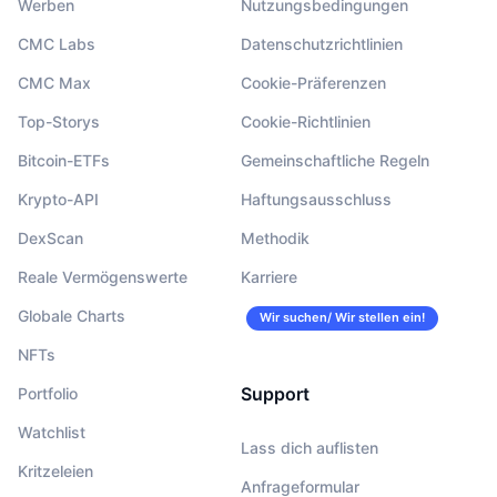
Werben
Nutzungsbedingungen
CMC Labs
Datenschutzrichtlinien
CMC Max
Cookie-Präferenzen
Top-Storys
Cookie-Richtlinien
Bitcoin-ETFs
Gemeinschaftliche Regeln
Krypto-API
Haftungsausschluss
DexScan
Methodik
Reale Vermögenswerte
Karriere
Globale Charts
Wir suchen/ Wir stellen ein!
NFTs
Support
Portfolio
Watchlist
Lass dich auflisten
Kritzeleien
Anfrageformular