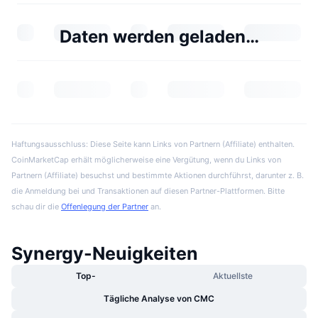
Daten werden geladen…
Haftungsausschluss: Diese Seite kann Links von Partnern (Affiliate) enthalten.
CoinMarketCap erhält möglicherweise eine Vergütung, wenn du Links von
Partnern (Affiliate) besuchst und bestimmte Aktionen durchführst, darunter z. B.
die Anmeldung bei und Transaktionen auf diesen Partner-Plattformen. Bitte
schau dir die
Offenlegung der Partner
an.
Synergy-Neuigkeiten
Top-
Aktuellste
Tägliche Analyse von CMC