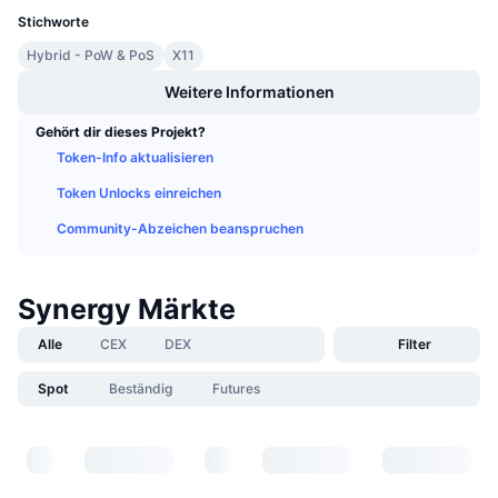
Anstehende Verkäufe
Stichworte
Finanzierungsraten
Lernen und verdienen
Hybrid - PoW & PoS
X11
Weitere Informationen
Kalender
Gehört dir dieses Projekt?
ICO-Kalender
Token-Info aktualisieren
Token Unlocks einreichen
Ereigniskalender
Community-Abzeichen beanspruchen
Synergy Märkte
Alle
CEX
DEX
Filter
Spot
Beständig
Futures