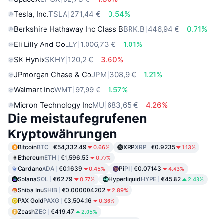
Tesla, Inc.
TSLA
271,44 €
0.54%
Berkshire Hathaway Inc Class B
BRK.B
446,94 €
0.71%
Eli Lilly And Co
LLY
1.006,73 €
1.01%
SK Hynix
SKHY
120,2 €
3.60%
JPmorgan Chase & Co
JPM
308,9 €
1.21%
Walmart Inc
WMT
97,99 €
1.57%
Micron Technology Inc
MU
683,65 €
4.26%
Die meistaufegrufenen
Kryptowährungen
Bitcoin
BTC
€54,332.49
XRP
XRP
€0.9235
0.66%
1.13%
Ethereum
ETH
€1,596.53
0.77%
Cardano
ADA
€0.1639
Pi
PI
€0.07143
0.45%
4.43%
Solana
SOL
€62.79
Hyperliquid
HYPE
€45.82
0.77%
2.43%
Shiba Inu
SHIB
€0.000004202
2.89%
PAX Gold
PAXG
€3,504.16
0.36%
Zcash
ZEC
€419.47
2.05%