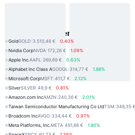
Beliebte reale Vermögenswerte
Gold
GOLD
3.510,46 €
0.40%
Nvidia Corp
NVDA
172,26 €
1.09%
Apple Inc.
AAPL
269,69 €
0.63%
Alphabet Inc Class A
GOOGL
314,77 €
1.88%
Microsoft Corp
MSFT
411,7 €
2.12%
Silver
SILVER
49,9 €
0.81%
Amazon.com Inc
AMZN
240,36 €
2.01%
Taiwan Semiconductor Manufacturing Co Ltd
TSM
346,35 
Broadcom Inc
AVGO
334,44 €
0.97%
Meta Platforms, Inc.
META
491,66 €
1.80%
SpaceX
SPCX
92,73 €
1.36%