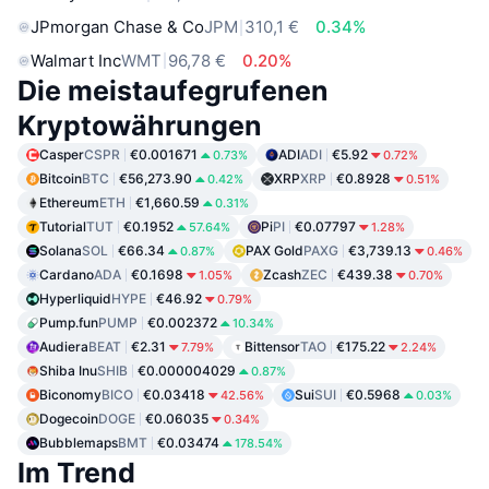
JPmorgan Chase & Co
JPM
310,1 €
0.34%
Walmart Inc
WMT
96,78 €
0.20%
Die meistaufegrufenen
Kryptowährungen
Casper
CSPR
€0.001671
ADI
ADI
€5.92
0.73%
0.72%
Bitcoin
BTC
€56,273.90
XRP
XRP
€0.8928
0.42%
0.51%
Ethereum
ETH
€1,660.59
0.31%
Tutorial
TUT
€0.1952
Pi
PI
€0.07797
57.64%
1.28%
Solana
SOL
€66.34
PAX Gold
PAXG
€3,739.13
0.87%
0.46%
Cardano
ADA
€0.1698
Zcash
ZEC
€439.38
1.05%
0.70%
Hyperliquid
HYPE
€46.92
0.79%
Pump.fun
PUMP
€0.002372
10.34%
Audiera
BEAT
€2.31
Bittensor
TAO
€175.22
7.79%
2.24%
Shiba Inu
SHIB
€0.000004029
0.87%
Biconomy
BICO
€0.03418
Sui
SUI
€0.5968
42.56%
0.03%
Dogecoin
DOGE
€0.06035
0.34%
Bubblemaps
BMT
€0.03474
178.54%
Im Trend