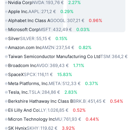
Nvidia Corp
NVDA
193,76 €
2.27%
Apple Inc.
AAPL
271,2 €
0.29%
Alphabet Inc Class A
GOOGL
307,21 €
0.96%
Microsoft Corp
MSFT
432,49 €
0.03%
Silver
SILVER
55,15 €
0.15%
Amazon.com Inc
AMZN
237,54 €
0.82%
Taiwan Semiconductor Manufacturing Co Ltd
TSM
364,2 €
Broadcom Inc
AVGO
369,43 €
1.71%
SpaceX
SPCX
116,11 €
15.83%
Meta Platforms, Inc.
META
512,33 €
0.37%
Tesla, Inc.
TSLA
284,86 €
2.83%
Berkshire Hathaway Inc Class B
BRK.B
451,45 €
0.54%
Eli Lilly And Co
LLY
1.026,85 €
0.52%
Micron Technology Inc
MU
761,93 €
0.44%
SK Hynix
SKHY
119,62 €
3.92%