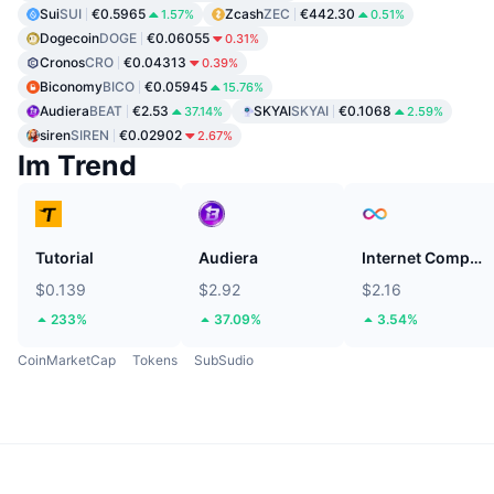
Sui
SUI
€0.5965
Zcash
ZEC
€442.30
1.57%
0.51%
Dogecoin
DOGE
€0.06055
0.31%
Cronos
CRO
€0.04313
0.39%
Biconomy
BICO
€0.05945
15.76%
Audiera
BEAT
€2.53
SKYAI
SKYAI
€0.1068
37.14%
2.59%
siren
SIREN
€0.02902
2.67%
Im Trend
Tutorial
Audiera
Internet Computer
$0.139
$2.92
$2.16
233%
37.09%
3.54%
CoinMarketCap
Tokens
SubSudio