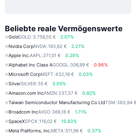
Beliebte reale Vermögenswerte
Gold
GOLD
3.756,55 €
2.07%
Nvidia Corp
NVDA
193,62 €
2.27%
Apple Inc.
AAPL
271,01 €
0.29%
Alphabet Inc Class A
GOOGL
306,99 €
0.96%
Microsoft Corp
MSFT
432,18 €
0.03%
Silver
SILVER
55 €
3.05%
Amazon.com Inc
AMZN
237,37 €
0.82%
Taiwan Semiconductor Manufacturing Co Ltd
TSM
363,94 
Broadcom Inc
AVGO
369,16 €
1.71%
SpaceX
SPCX
116,02 €
15.83%
Meta Platforms, Inc.
META
511,96 €
0.37%