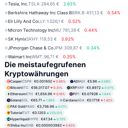
Tesla, Inc.
TSLA
284,65 €
2.83%
Berkshire Hathaway Inc Class B
BRK.B
451,13 €
0.54%
Eli Lilly And Co
LLY
1.026,1 €
0.52%
Micron Technology Inc
MU
761,38 €
0.44%
SK Hynix
SKHY
119,53 €
3.92%
JPmorgan Chase & Co
JPM
309,87 €
0.34%
Walmart Inc
WMT
96,71 €
0.20%
Die meistaufegrufenen
Kryptowährungen
Casper
CSPR
€0.001652
ADI
ADI
€5.96
0.88%
0.08%
Bitcoin
BTC
€56,017.07
XRP
XRP
€0.8972
0.31%
0.07%
Ethereum
ETH
€1,654.96
Pi
PI
€0.07928
0.16%
1.84%
Solana
SOL
€65.71
Cardano
ADA
€0.1718
1.99%
1.42%
PAX Gold
PAXG
€3,756.96
0.17%
Tutorial
TUT
€0.1203
233.12%
Hyperliquid
HYPE
€47.34
0.73%
Shiba Inu
SHIB
€0.000003982
0.83%