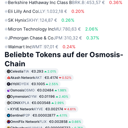
Berkshire Hathaway Inc Class B
BRK.B
453,57 €
0.36%
Eli Lilly And Co
LLY
1.032,18 €
0.20%
SK Hynix
SKHY
124,87 €
0.26%
Micron Technology Inc
MU
780,63 €
2.06%
JPmorgan Chase & Co
JPM
310,32 €
0.37%
Walmart Inc
WMT
97,01 €
0.24%
Beliebte Tokens auf der Osmosis-
Chain
Celestia
TIA
€0.293
2.01%
Akash Network
AKT
€0.4174
0.52%
dYdX
DYDX
€0.1005
2.55%
Osmosis
OSMO
€0.02484
1.98%
Dymension
DYM
€0.01196
2.40%
CONX
XPLA
€0.003548
2.99%
KYVE Network
KYVE
€0.002174
4.61%
Sentinel
P2P
€0.00002877
4.11%
OmniFlix Network
FLIX
€0.002858
0.66%
Chihuahua
HUAHUA
€0.000005732
9.75%