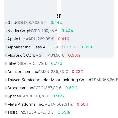
Beliebte reale Vermögenswerte
Gold
GOLD
3.738,5 €
0.44%
Nvidia Corp
NVDA
190,85 €
0.44%
Apple Inc.
AAPL
269,98 €
0.41%
Alphabet Inc Class A
GOOGL
310,71 €
0.09%
Microsoft Corp
MSFT
431,58 €
0.50%
Silver
SILVER
55,79 €
0.77%
Amazon.com Inc
AMZN
235,73 €
0.22%
Taiwan Semiconductor Manufacturing Co Ltd
TSM
365,66 
Broadcom Inc
AVGO
367,09 €
0.59%
SpaceX
SPCX
101,28 €
1.56%
Meta Platforms, Inc.
META
509,31 €
0.50%
Tesla, Inc.
TSLA
279,18 €
0.69%