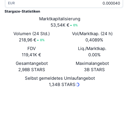
EUR
Im Trend
Krypto-ETFs
Lernen
CMC MCP
Stargaze-Statistiken
Neu
Marktkapitalisierung
Bitcoin-ETFs
x402
News
53,54K €
0%
Krypto
Ethereum-ETFs
Volumen (24 Std.)
Vol/Marktkap. (24 h)
Akademie
218,96 €
0,4089%
0%
Politik
FDV
Liq./Marktkap.
Technische Analyse
Forschung/Recherche
119,41K €
0.00%
Sport
Gesamtangebot
Maximalangebot
RSI
Videos
2,98B STARS
3B STARS
Finanzen
MACD
Selbst gemeldetes Umlaufangebot
Wörterbuch
1,34B STARS
Technologie
Website
Website
Derivate
Kampagnen
NFT
Soziale Medien
Überblick
Airdrops
NFT-Statistiken insgesamt
0xc3ca...ddcbb0
Verträge
Liquidationen
Diamant-Prämien