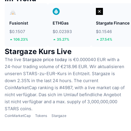
Fusionist
ETHGas
Stargate Finance
$0.1507
$0.02393
$0.1546
106.23%
35.27%
27.54%
Stargaze Kurs Live
The live
Stargaze price today
is €0.000040 EUR with a
24-hour trading volume of €218.96 EUR.
Wir aktualisieren
unseren STARS-zu-EUR-Kurs in Echtzeit.
Stargaze is
down 2.35% in the last 24 hours.
The current
CoinMarketCap ranking is #4987, with a live market cap of
nicht verfügbar.
Das sich im Umlauf befindliche Angebot
ist nicht verfügbar
and a max. supply of 3,000,000,000
STARS coins.
CoinMarketCap
Tokens
Stargaze