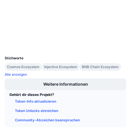
3.6
Anstehende Verkäufe
Bewertung (CertiK)
Finanzierungsraten
Lernen und verdienen
Prüfungen
www.mintscan.io
Kalender
Explorer
Wallets
ICO-Kalender
UCID
16842
Ereigniskalender
Stichworte
Cosmos Ecosystem
Injective Ecosystem
BNB Chain Ecosystem
Alle anzeigen
Weitere Informationen
Gehört dir dieses Projekt?
Token-Info aktualisieren
Token Unlocks einreichen
Community-Abzeichen beanspruchen