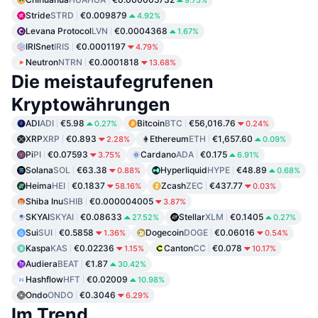
Stride
STRD
€0.009879
4.92%
Levana Protocol
LVN
€0.0004368
1.67%
IRISnet
IRIS
€0.0001197
4.79%
Neutron
NTRN
€0.0001818
13.68%
Die meistaufegrufenen
Kryptowährungen
ADI
ADI
€5.98
Bitcoin
BTC
€56,016.76
0.27%
0.24%
XRP
XRP
€0.893
Ethereum
ETH
€1,657.60
2.28%
0.09%
Pi
PI
€0.07593
Cardano
ADA
€0.175
3.75%
6.91%
Solana
SOL
€63.38
Hyperliquid
HYPE
€48.89
0.88%
0.68%
Heima
HEI
€0.1837
Zcash
ZEC
€437.77
58.16%
0.03%
Shiba Inu
SHIB
€0.000004005
3.87%
SKYAI
SKYAI
€0.08633
Stellar
XLM
€0.1405
27.52%
0.27%
Sui
SUI
€0.5858
Dogecoin
DOGE
€0.06016
1.36%
0.54%
Kaspa
KAS
€0.02236
Canton
CC
€0.078
1.15%
10.17%
Audiera
BEAT
€1.87
30.42%
Hashflow
HFT
€0.02009
10.98%
Ondo
ONDO
€0.3046
6.29%
Im Trend