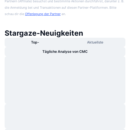
Partnern (Affiliate) besuchst und bestimmte Aktionen durchführst, darunter z. B.
die Anmeldung bei und Transaktionen auf diesen Partner-Plattformen. Bitte
schau dir die
Offenlegung der Partner
an.
Stargaze-Neuigkeiten
Top-
Aktuellste
Tägliche Analyse von CMC