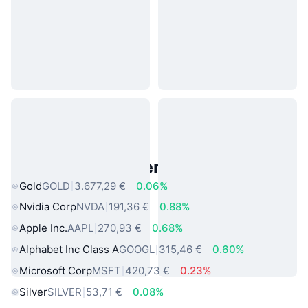
Beliebte reale Vermögenswerte
Gold
GOLD
3.677,29 €
0.06%
Nvidia Corp
NVDA
191,36 €
0.88%
Apple Inc.
AAPL
270,93 €
0.68%
Alphabet Inc Class A
GOOGL
315,46 €
0.60%
Microsoft Corp
MSFT
420,73 €
0.23%
Silver
SILVER
53,71 €
0.08%