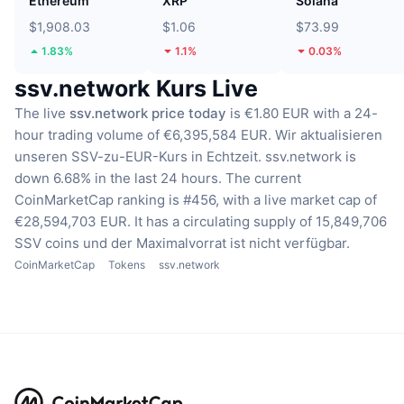
Ethereum
XRP
Solana
$1,908.03
$1.06
$73.99
1.83%
1.1%
0.03%
ssv.network Kurs Live
The live
ssv.network price today
is €1.80 EUR with a 24-
hour trading volume of €6,395,584 EUR.
Wir aktualisieren
unseren SSV-zu-EUR-Kurs in Echtzeit.
ssv.network is
down 6.68% in the last 24 hours.
The current
CoinMarketCap ranking is #456, with a live market cap of
€28,594,703 EUR.
It has a circulating supply of 15,849,706
SSV coins
und der Maximalvorrat ist nicht verfügbar.
CoinMarketCap
Tokens
ssv.network