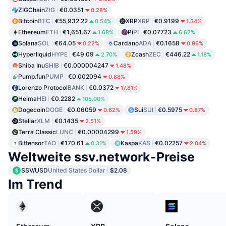
ZIGChain
ZIG
€0.0351
0.28%
Bitcoin
BTC
€55,932.22
XRP
XRP
€0.9199
0.54%
1.34%
Ethereum
ETH
€1,651.67
Pi
PI
€0.07723
1.68%
6.62%
Solana
SOL
€64.05
Cardano
ADA
€0.1658
0.22%
0.96%
Hyperliquid
HYPE
€49.09
Zcash
ZEC
€446.22
2.70%
1.18%
Shiba Inu
SHIB
€0.000004247
1.48%
Pump.fun
PUMP
€0.002094
0.88%
Lorenzo Protocol
BANK
€0.0372
17.81%
Heima
HEI
€0.2282
105.00%
Dogecoin
DOGE
€0.06059
Sui
SUI
€0.5975
0.62%
0.87%
Stellar
XLM
€0.1435
2.51%
Terra Classic
LUNC
€0.00004299
1.59%
Bittensor
TAO
€170.61
Kaspa
KAS
€0.02257
0.31%
2.04%
Weltweite ssv.network-Preise
SSV/USD
United States Dollar
$2.08
Im Trend