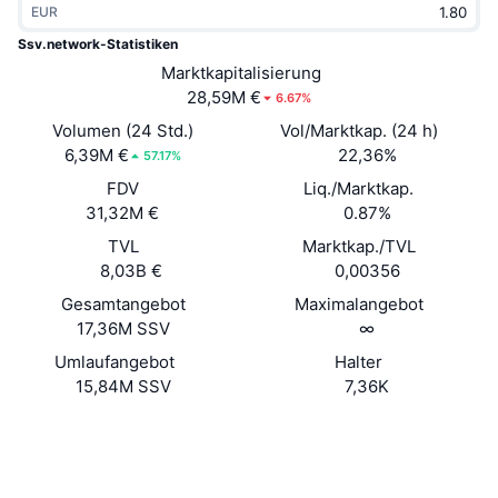
EUR
Im Trend
Krypto-ETFs
Lernen
CMC MCP
Ssv.network-Statistiken
Neu
Marktkapitalisierung
Bitcoin-ETFs
x402
News
28,59M €
6.67%
Krypto
Ethereum-ETFs
Volumen (24 Std.)
Vol/Marktkap. (24 h)
Akademie
6,39M €
22,36%
57.17%
Politik
FDV
Liq./Marktkap.
Technische Analyse
Forschung/Recherche
31,32M €
0.87%
Sport
TVL
Marktkap./TVL
RSI
Videos
8,03B €
0,00356
Finanzen
MACD
Gesamtangebot
Maximalangebot
Wörterbuch
17,36M SSV
∞
Technologie
Umlaufangebot
Halter
Derivate
Kampagnen
15,84M SSV
7,36K
NFT
Überblick
Website
Airdrops
Website
Whitepaper
Soziale Medien
NFT-Statistiken insgesamt
Liquidationen
Diamant-Prämien
Verträge
0x9D65...917f54