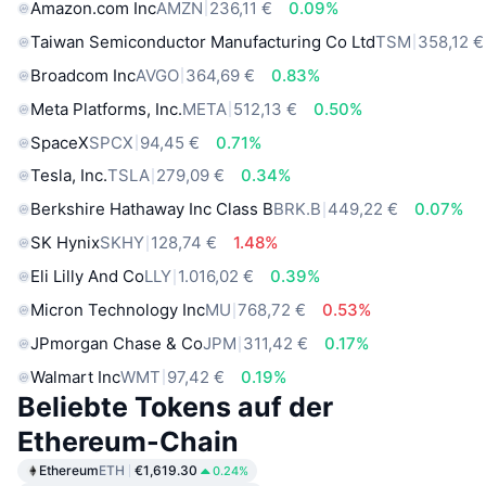
Amazon.com Inc
AMZN
236,11 €
0.09%
Taiwan Semiconductor Manufacturing Co Ltd
TSM
358,12 €
Broadcom Inc
AVGO
364,69 €
0.83%
Meta Platforms, Inc.
META
512,13 €
0.50%
SpaceX
SPCX
94,45 €
0.71%
Tesla, Inc.
TSLA
279,09 €
0.34%
Berkshire Hathaway Inc Class B
BRK.B
449,22 €
0.07%
SK Hynix
SKHY
128,74 €
1.48%
Eli Lilly And Co
LLY
1.016,02 €
0.39%
Micron Technology Inc
MU
768,72 €
0.53%
JPmorgan Chase & Co
JPM
311,42 €
0.17%
Walmart Inc
WMT
97,42 €
0.19%
Beliebte Tokens auf der
Ethereum-Chain
Ethereum
ETH
€1,619.30
0.24%