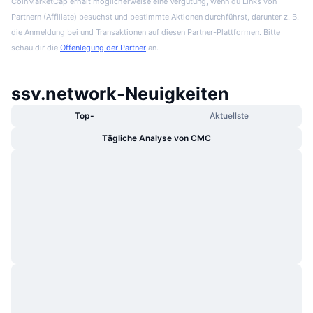
CoinMarketCap erhält möglicherweise eine Vergütung, wenn du Links von
Partnern (Affiliate) besuchst und bestimmte Aktionen durchführst, darunter z. B.
die Anmeldung bei und Transaktionen auf diesen Partner-Plattformen. Bitte
schau dir die
Offenlegung der Partner
an.
ssv.network-Neuigkeiten
Top-
Aktuellste
Tägliche Analyse von CMC