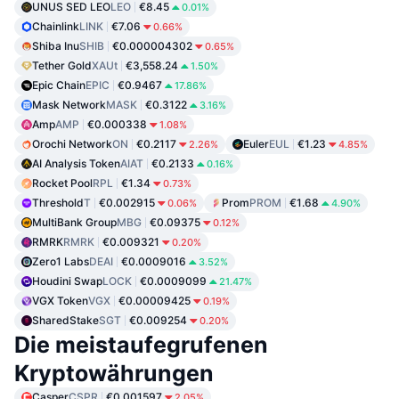
UNUS SED LEO
LEO
€8.45
0.01%
Chainlink
LINK
€7.06
0.66%
Shiba Inu
SHIB
€0.000004302
0.65%
Tether Gold
XAUt
€3,558.24
1.50%
Epic Chain
EPIC
€0.9467
17.86%
Mask Network
MASK
€0.3122
3.16%
Amp
AMP
€0.000338
1.08%
Orochi Network
ON
€0.2117
Euler
EUL
€1.23
2.26%
4.85%
AI Analysis Token
AIAT
€0.2133
0.16%
Rocket Pool
RPL
€1.34
0.73%
Threshold
T
€0.002915
Prom
PROM
€1.68
0.06%
4.90%
MultiBank Group
MBG
€0.09375
0.12%
RMRK
RMRK
€0.009321
0.20%
Zero1 Labs
DEAI
€0.0009016
3.52%
Houdini Swap
LOCK
€0.0009099
21.47%
VGX Token
VGX
€0.00009425
0.19%
SharedStake
SGT
€0.009254
0.20%
Die meistaufegrufenen
Kryptowährungen
Casper
CSPR
€0.001597
2.05%