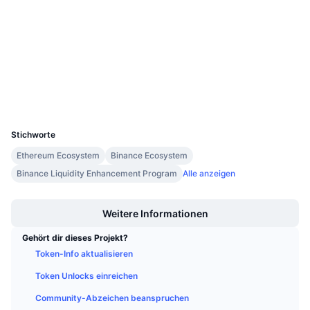
3.5
Anstehende Verkäufe
Bewertung (CertiK)
Finanzierungsraten
Lernen und verdienen
Prüfungen
etherscan.io
Kalender
Explorer
Wallets
ICO-Kalender
UCID
12999
Ereigniskalender
Stichworte
Ethereum Ecosystem
Binance Ecosystem
Binance Liquidity Enhancement Program
Alle anzeigen
Boost
Weitere Informationen
Gehört dir dieses Projekt?
Token-Info aktualisieren
Token Unlocks einreichen
Community-Abzeichen beanspruchen