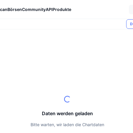
can
Börsen
Community
API
Produkte
D
Daten werden geladen
Bitte warten, wir laden die Chartdaten