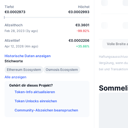
Tiefst
Höchst
€0.0002973
€0.0002993
Allzeithoch
€0.3601
Feb 28, 2023
(
3y ago
)
-99.92
%
Allzeittief
€0.0002206
Volle Breite
Apr 12, 2026
(
4m ago
)
+
35.66
%
Historische Daten anzeigen
Haftungsausschluss:
Stichworte
Vergütung, wenn du 
bei und Transaktion
Ethereum Ecosystem
Osmosis Ecosystem
Alle anzeigen
Gehört dir dieses Projekt?
Sommeli
Token-Info aktualisieren
Token Unlocks einreichen
Community-Abzeichen beanspruchen