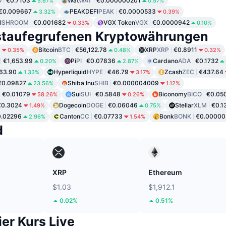
O
€0.7103
Wat
WAT
€0.000000201
5.67%
0.57%
€0.009667
PEAKDEFI
PEAK
€0.0000533
3.32%
0.39%
l
SHROOM
€0.001682
VGX Token
VGX
€0.0000942
0.33%
0.10%
staufegrufenen Kryptowährungen
6
Bitcoin
BTC
€56,122.78
XRP
XRP
€0.8911
0.35%
0.48%
0.32%
€1,653.99
Pi
PI
€0.07836
Cardano
ADA
€0.1732
0.20%
2.87%
63.90
Hyperliquid
HYPE
€46.79
Zcash
ZEC
€437.64
1.33%
3.17%
€0.09827
Shiba Inu
SHIB
€0.000004009
23.56%
1.12%
€0.01079
Sui
SUI
€0.5848
Biconomy
BICO
€0.05
58.26%
0.26%
€0.3024
Dogecoin
DOGE
€0.06046
Stellar
XLM
€0.1
1.49%
0.75%
0.02296
Canton
CC
€0.07733
Bonk
BONK
€0.00000
2.96%
1.54%
d
XRP
Ethereum
$1.03
$1,912.1
0.02%
0.51%
er Kurs Live