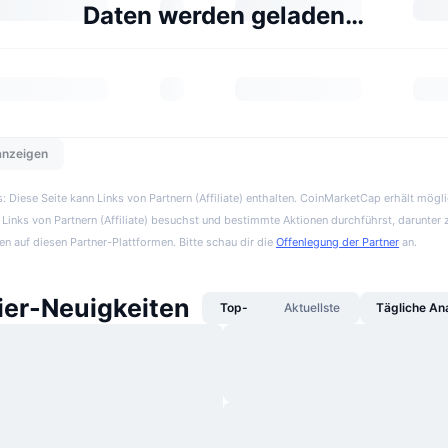
Daten werden geladen…
 anzeigen
 Diese Seite kann Links von Partnern (Affiliate) enthalten. CoinMarketCap erhält mögl
Links von Partnern (Affiliate) besuchst und bestimmte Aktionen durchführst, darunter 
en auf diesen Partner-Plattformen. Bitte schau dir die
Offenlegung der Partner
an.
er-Neuigkeiten
Top-
Aktuellste
Tägliche An