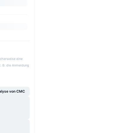
icherweise eine
z. B. die Anmeldung
alyse von CMC