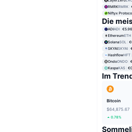
LayerZero
ZR
RMRK
RMRK
Niftyx Protoco
Die mei
ADI
ADI
€5.9
Ethereum
ETH
Solana
SOL
€
SKYAI
SKYAI
Hashflow
HFT
Ondo
ONDO
Kaspa
KAS
€
Im Tren
Bitcoin
$64,875.67
0.78%
Sommeli