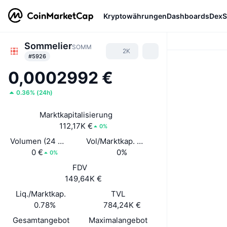
Kryptowährungen
Dashboards
DexS
Sommelier
SOMM
2K
#5926
0,0002992 €
0.36%
(
24h
)
Marktkapitalisierung
112,17K €
0%
Volumen (24 Std.)
Vol/Marktkap. (24 h)
0 €
0%
0%
FDV
149,64K €
Liq./Marktkap.
TVL
0.78%
784,24K €
Gesamtangebot
Maximalangebot