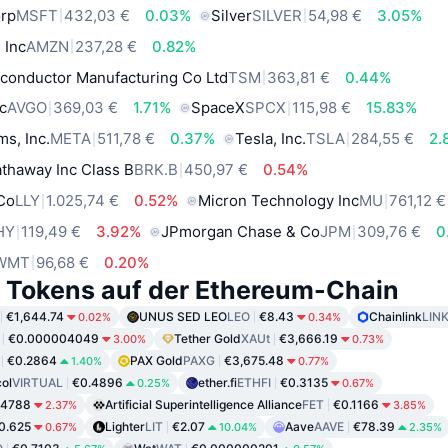
orp
MSFT
432,03 €
0.03%
Silver
SILVER
54,98 €
3.05%
 Inc
AMZN
237,28 €
0.82%
conductor Manufacturing Co Ltd
TSM
363,81 €
0.44%
c
AVGO
369,03 €
1.71%
SpaceX
SPCX
115,98 €
15.83%
ms, Inc.
META
511,78 €
0.37%
Tesla, Inc.
TSLA
284,55 €
2.
thaway Inc Class B
BRK.B
450,97 €
0.54%
 Co
LLY
1.025,74 €
0.52%
Micron Technology Inc
MU
761,12 €
HY
119,49 €
3.92%
JPmorgan Chase & Co
JPM
309,76 €
0
WMT
96,68 €
0.20%
e Tokens auf der Ethereum-Chain
€1,644.74
UNUS SED LEO
LEO
€8.43
Chainlink
LIN
0.02%
0.34%
€0.000004049
Tether Gold
XAUt
€3,666.19
3.00%
0.73%
€0.2864
PAX Gold
PAXG
€3,675.48
1.40%
0.77%
col
VIRTUAL
€0.4896
ether.fi
ETHFI
€0.3135
0.25%
0.67%
04788
Artificial Superintelligence Alliance
FET
€0.1166
2.37%
3.85%
0.625
Lighter
LIT
€2.07
Aave
AAVE
€78.39
0.67%
10.04%
2.35%