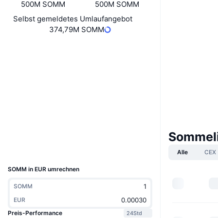
500M SOMM
500M SOMM
Selbst gemeldetes Umlaufangebot
374,79M SOMM
Website
Website
Soziale Medien
0xa670...010FD1
Verträge
etherscan.io
Explorer
Sommeli
Wallets
UCID
Alle
CEX
18248
SOMM in EUR umrechnen
SOMM
EUR
Preis-Performance
24Std