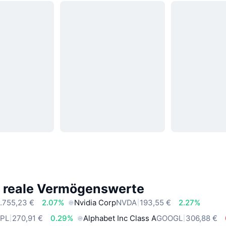
e reale Vermögenswerte
.755,23 €
2.07%
Nvidia Corp
NVDA
193,55 €
2.27%
PL
270,91 €
0.29%
Alphabet Inc Class A
GOOGL
306,88 €