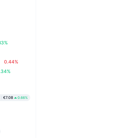
83%
0.44%
.34%
K
€7.08
0.66%