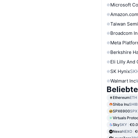
Microsoft C
Amazon.com
Taiwan Semi
Broadcom In
Meta Platfor
Berkshire Ha
Eli Lilly And
SK Hynix
SK
Walmart Inc
Beliebt
Ethereum
ETH
Shiba Inu
SHIB
SPX6900
SPX
Virtuals Proto
Sky
SKY
€0.
Nexo
NEXO
€