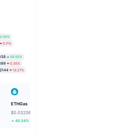
0.04%
0.11%
038
58.93%
399
0.35%
2144
13.27%
ETHGas
Biconomy
$0.03236
$0.05827
40.34%
57.69%