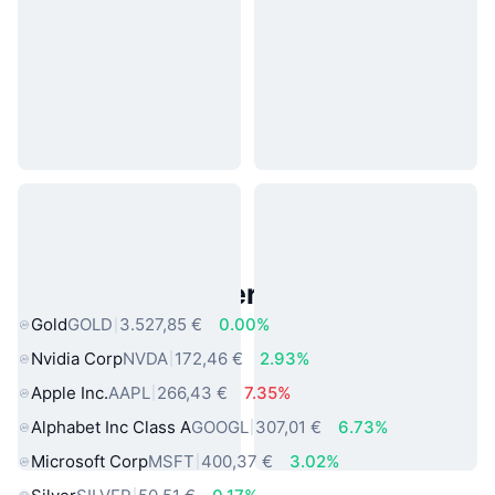
Beliebte reale Vermögenswerte
Gold
GOLD
3.527,85 €
0.00%
Nvidia Corp
NVDA
172,46 €
2.93%
Apple Inc.
AAPL
266,43 €
7.35%
Alphabet Inc Class A
GOOGL
307,01 €
6.73%
Microsoft Corp
MSFT
400,37 €
3.02%