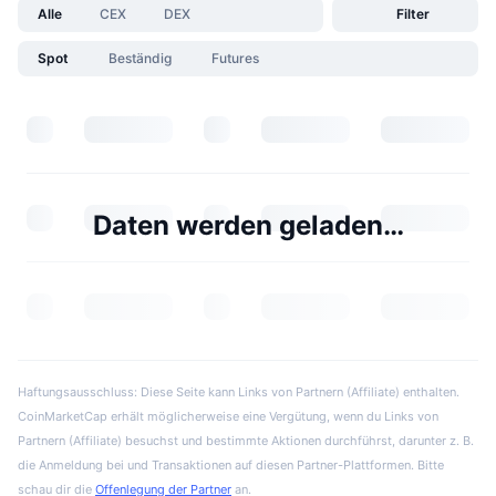
Alle
CEX
DEX
Filter
Spot
Beständig
Futures
Daten werden geladen…
Haftungsausschluss: Diese Seite kann Links von Partnern (Affiliate) enthalten.
CoinMarketCap erhält möglicherweise eine Vergütung, wenn du Links von
Partnern (Affiliate) besuchst und bestimmte Aktionen durchführst, darunter z. B.
die Anmeldung bei und Transaktionen auf diesen Partner-Plattformen. Bitte
schau dir die
Offenlegung der Partner
an.