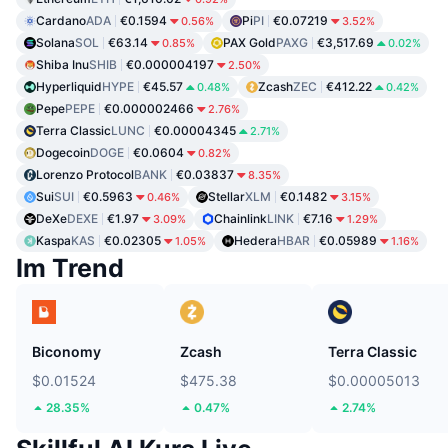
Cardano
ADA
€0.1594
Pi
PI
€0.07219
0.56%
3.52%
Solana
SOL
€63.14
PAX Gold
PAXG
€3,517.69
0.85%
0.02%
Shiba Inu
SHIB
€0.000004197
2.50%
Hyperliquid
HYPE
€45.57
Zcash
ZEC
€412.22
0.48%
0.42%
Pepe
PEPE
€0.000002466
2.76%
Terra Classic
LUNC
€0.00004345
2.71%
Dogecoin
DOGE
€0.0604
0.82%
Lorenzo Protocol
BANK
€0.03837
8.35%
Sui
SUI
€0.5963
Stellar
XLM
€0.1482
0.46%
3.15%
DeXe
DEXE
€1.97
Chainlink
LINK
€7.16
3.09%
1.29%
Kaspa
KAS
€0.02305
Hedera
HBAR
€0.05989
1.05%
1.16%
Im Trend
Biconomy
Zcash
Terra Classic
$0.01524
$475.38
$0.00005013
28.35%
0.47%
2.74%