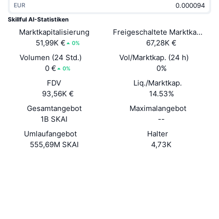
EUR
Im Trend
Krypto-ETFs
Lernen
CMC MCP
Skillful AI-Statistiken
Marktkapitalisierung
Neu
Freigeschaltete Marktkapitalis
Bitcoin-ETFs
x402
News
51,99K €
67,28K €
0%
Krypto
Ethereum-ETFs
Volumen (24 Std.)
Vol/Marktkap. (24 h)
Akademie
0 €
0%
0%
Politik
FDV
Liq./Marktkap.
Technische Analyse
Forschung/Recherche
93,56K €
14.53%
Sport
Gesamtangebot
Maximalangebot
RSI
Videos
1B SKAI
--
Finanzen
MACD
Umlaufangebot
Halter
Wörterbuch
555,69M SKAI
4,73K
Technologie
Website
Website
Derivate
Kampagnen
NFT
Soziale Medien
Überblick
Airdrops
Verträge
NFT-Statistiken insgesamt
0xCF07...7B9d49
Liquidationen
3.9
Diamant-Prämien
Bewertung (CertiK)