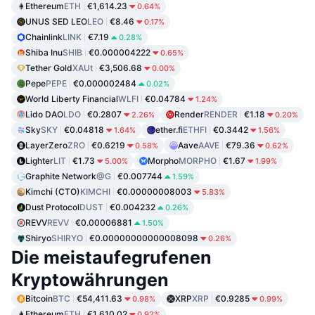
Ethereum
ETH
€1,614.23
0.64%
UNUS SED LEO
LEO
€8.46
0.17%
Chainlink
LINK
€7.19
0.28%
Shiba Inu
SHIB
€0.000004222
0.65%
Tether Gold
XAUt
€3,506.68
0.00%
Pepe
PEPE
€0.000002484
0.02%
World Liberty Financial
WLFI
€0.04784
1.24%
Lido DAO
LDO
€0.2807
Render
RENDER
€1.18
2.26%
0.20%
Sky
SKY
€0.04818
ether.fi
ETHFI
€0.3442
1.64%
1.56%
LayerZero
ZRO
€0.6219
Aave
AAVE
€79.36
0.58%
0.62%
Lighter
LIT
€1.73
Morpho
MORPHO
€1.67
5.00%
1.99%
Graphite Network
@G
€0.007744
1.59%
Kimchi (CTO)
KIMCHI
€0.00000008003
5.83%
Dust Protocol
DUST
€0.004232
0.26%
REVV
REVV
€0.00006881
1.50%
Shiryo
SHIRYO
€0.00000000000008098
0.26%
Die meistaufegrufenen
Kryptowährungen
Bitcoin
BTC
€54,411.63
XRP
XRP
€0.9285
0.98%
0.99%
Ethereum
ETH
€1,610.02
0.92%