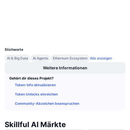
Prüfungen
Anstehende Verkäufe
Finanzierungsraten
Lernen und verdienen
etherscan.io
Explorer
Kalender
Wallets
UCID
ICO-Kalender
31716
Stichworte
Ereigniskalender
AI & Big Data
AI Agents
Ethereum Ecosystem
Alle anzeigen
Weitere Informationen
Gehört dir dieses Projekt?
Token-Info aktualisieren
Token Unlocks einreichen
Community-Abzeichen beanspruchen
Skillful AI Märkte