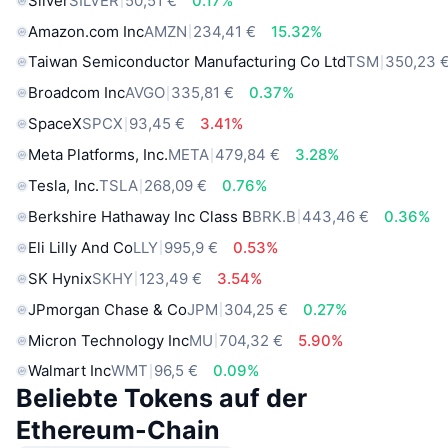
Silver
SILVER
50,51 €
0.17%
Amazon.com Inc
AMZN
234,41 €
15.32%
Taiwan Semiconductor Manufacturing Co Ltd
TSM
350,23 
Broadcom Inc
AVGO
335,81 €
0.37%
SpaceX
SPCX
93,45 €
3.41%
Meta Platforms, Inc.
META
479,84 €
3.28%
Tesla, Inc.
TSLA
268,09 €
0.76%
Berkshire Hathaway Inc Class B
BRK.B
443,46 €
0.36%
Eli Lilly And Co
LLY
995,9 €
0.53%
SK Hynix
SKHY
123,49 €
3.54%
JPmorgan Chase & Co
JPM
304,25 €
0.27%
Micron Technology Inc
MU
704,32 €
5.90%
Walmart Inc
WMT
96,5 €
0.09%
Beliebte Tokens auf der
Ethereum-Chain