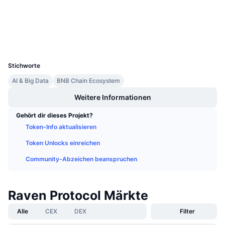
Anstehende Verkäufe
explorer.bnbchain.org
Finanzierungsraten
Explorer
Lernen und verdienen
Wallets
UCID
Kalender
4024
Stichworte
ICO-Kalender
AI & Big Data
BNB Chain Ecosystem
Ereigniskalender
Weitere Informationen
Gehört dir dieses Projekt?
Token-Info aktualisieren
Token Unlocks einreichen
Community-Abzeichen beanspruchen
Raven Protocol Märkte
Alle
CEX
DEX
Filter