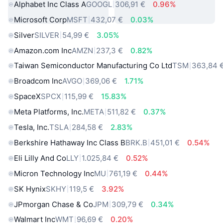
Alphabet Inc Class A
GOOGL
306,91 €
0.96%
Microsoft Corp
MSFT
432,07 €
0.03%
Silver
SILVER
54,99 €
3.05%
Amazon.com Inc
AMZN
237,3 €
0.82%
Taiwan Semiconductor Manufacturing Co Ltd
TSM
363,84 
Broadcom Inc
AVGO
369,06 €
1.71%
SpaceX
SPCX
115,99 €
15.83%
Meta Platforms, Inc.
META
511,82 €
0.37%
Tesla, Inc.
TSLA
284,58 €
2.83%
Berkshire Hathaway Inc Class B
BRK.B
451,01 €
0.54%
Eli Lilly And Co
LLY
1.025,84 €
0.52%
Micron Technology Inc
MU
761,19 €
0.44%
SK Hynix
SKHY
119,5 €
3.92%
JPmorgan Chase & Co
JPM
309,79 €
0.34%
Walmart Inc
WMT
96,69 €
0.20%