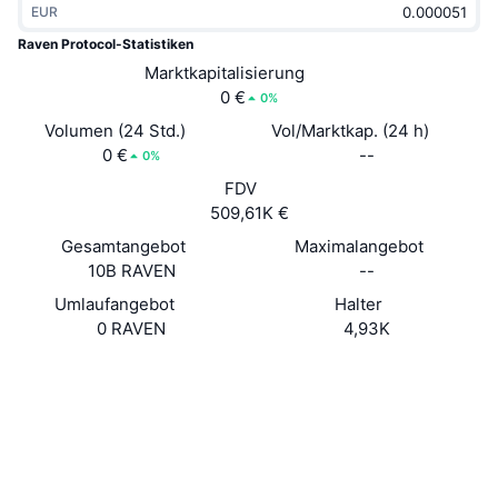
EUR
Im Trend
Krypto-ETFs
Lernen
CMC MCP
Raven Protocol-Statistiken
Neu
Marktkapitalisierung
Bitcoin-ETFs
x402
News
0 €
0%
Krypto
Ethereum-ETFs
Volumen (24 Std.)
Vol/Marktkap. (24 h)
Akademie
0 €
--
0%
Politik
FDV
Technische Analyse
Forschung/Recherche
509,61K €
Sport
Gesamtangebot
Maximalangebot
RSI
Videos
10B RAVEN
--
Finanzen
MACD
Umlaufangebot
Halter
Wörterbuch
0 RAVEN
4,93K
Technologie
Website
Website
Derivate
Kampagnen
Soziale Medien
NFT
Überblick
Airdrops
0xcd7c...b46308
Verträge
NFT-Statistiken insgesamt
Liquidationen
3.7
Diamant-Prämien
Bewertung (CertiK)