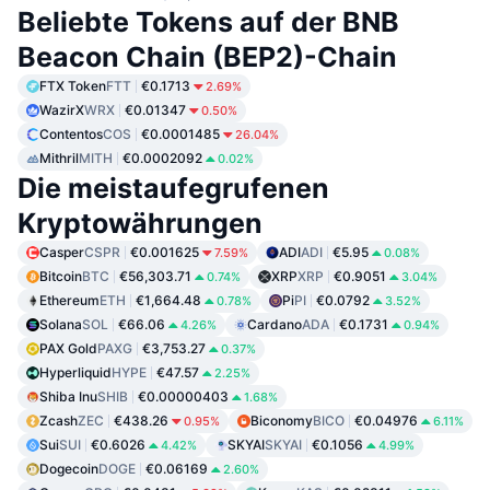
Beliebte Tokens auf der BNB
Beacon Chain (BEP2)-Chain
FTX Token
FTT
€0.1713
2.69%
WazirX
WRX
€0.01347
0.50%
Contentos
COS
€0.0001485
26.04%
Mithril
MITH
€0.0002092
0.02%
Die meistaufegrufenen
Kryptowährungen
Casper
CSPR
€0.001625
ADI
ADI
€5.95
7.59%
0.08%
Bitcoin
BTC
€56,303.71
XRP
XRP
€0.9051
0.74%
3.04%
Ethereum
ETH
€1,664.48
Pi
PI
€0.0792
0.78%
3.52%
Solana
SOL
€66.06
Cardano
ADA
€0.1731
4.26%
0.94%
PAX Gold
PAXG
€3,753.27
0.37%
Hyperliquid
HYPE
€47.57
2.25%
Shiba Inu
SHIB
€0.00000403
1.68%
Zcash
ZEC
€438.26
Biconomy
BICO
€0.04976
0.95%
6.11%
Sui
SUI
€0.6026
SKYAI
SKYAI
€0.1056
4.42%
4.99%
Dogecoin
DOGE
€0.06169
2.60%