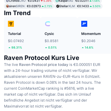
Cronos
CRO
€0.0431
Kaspa
KAS
€0.02311
5.39%
1.58%
siren
SIREN
€0.02973
Stellar
XLM
€0.1433
2.73%
3.50%
Im Trend
Tutorial
Cysic
Momentum
$0.07492
$0.8581
$0.2046
98.31%
0.51%
14.6%
Raven Protocol Kurs Live
The live
Raven Protocol price today
is €0.000051 EUR
with a 24-hour trading volume of nicht verfügbar.
Wir
aktualisieren unseren RAVEN-zu-EUR-Kurs in Echtzeit.
Raven Protocol is down 0.08% in the last 24 hours.
The
current CoinMarketCap ranking is #5616, with a live
market cap of nicht verfügbar.
Das sich im Umlauf
befindliche Angebot ist nicht verfügbar
und der
Maximalvorrat ist nicht verfügbar.