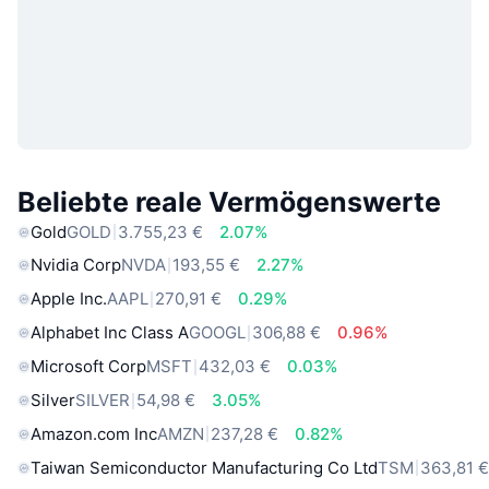
Beliebte reale Vermögenswerte
Gold
GOLD
3.755,23 €
2.07%
Nvidia Corp
NVDA
193,55 €
2.27%
Apple Inc.
AAPL
270,91 €
0.29%
Alphabet Inc Class A
GOOGL
306,88 €
0.96%
Microsoft Corp
MSFT
432,03 €
0.03%
Silver
SILVER
54,98 €
3.05%
Amazon.com Inc
AMZN
237,28 €
0.82%
Taiwan Semiconductor Manufacturing Co Ltd
TSM
363,81 