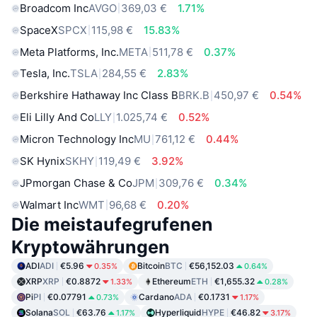
Broadcom Inc
AVGO
369,03 €
1.71%
SpaceX
SPCX
115,98 €
15.83%
Meta Platforms, Inc.
META
511,78 €
0.37%
Tesla, Inc.
TSLA
284,55 €
2.83%
Berkshire Hathaway Inc Class B
BRK.B
450,97 €
0.54%
Eli Lilly And Co
LLY
1.025,74 €
0.52%
Micron Technology Inc
MU
761,12 €
0.44%
SK Hynix
SKHY
119,49 €
3.92%
JPmorgan Chase & Co
JPM
309,76 €
0.34%
Walmart Inc
WMT
96,68 €
0.20%
Die meistaufegrufenen
Kryptowährungen
ADI
ADI
€5.96
Bitcoin
BTC
€56,152.03
0.35%
0.64%
XRP
XRP
€0.8872
Ethereum
ETH
€1,655.32
1.33%
0.28%
Pi
PI
€0.07791
Cardano
ADA
€0.1731
0.73%
1.17%
Solana
SOL
€63.76
Hyperliquid
HYPE
€46.82
1.17%
3.17%