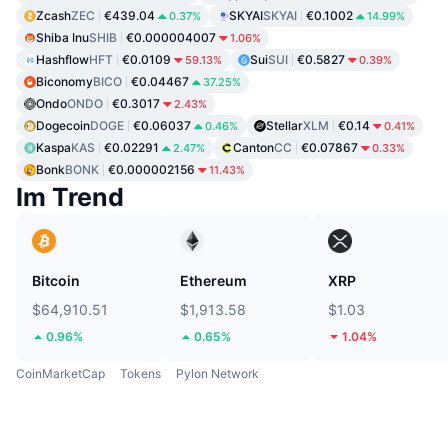
Zcash
ZEC
€439.04
SKYAI
SKYAI
€0.1002
0.37%
14.99%
Shiba Inu
SHIB
€0.000004007
1.06%
Hashflow
HFT
€0.0109
Sui
SUI
€0.5827
59.13%
0.39%
Biconomy
BICO
€0.04467
37.25%
Ondo
ONDO
€0.3017
2.43%
Dogecoin
DOGE
€0.06037
Stellar
XLM
€0.14
0.46%
0.41%
Kaspa
KAS
€0.02291
Canton
CC
€0.07867
2.47%
0.33%
Bonk
BONK
€0.000002156
11.43%
Im Trend
Bitcoin
Ethereum
XRP
$64,910.51
$1,913.58
$1.03
0.96%
0.65%
1.04%
CoinMarketCap
Tokens
Pylon Network