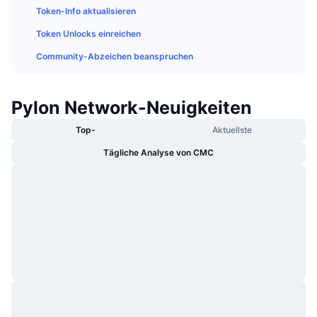
Im Trend
Token-Info aktualisieren
Krypto-ETFs
Lernen
CMC MCP
Token Unlocks einreichen
Neu
Bitcoin-ETFs
x402
Community-Abzeichen beanspruchen
News
Krypto
Ethereum-ETFs
Akademie
Pylon Network-Neuigkeiten
Politik
Technische Analyse
Forschung/Recherche
Top-
Aktuellste
Sport
Tägliche Analyse von CMC
RSI
Videos
Finanzen
MACD
Wörterbuch
Technologie
Derivate
Kampagnen
NFT
Überblick
Airdrops
NFT-Statistiken insgesamt
Liquidationen
Diamant-Prämien